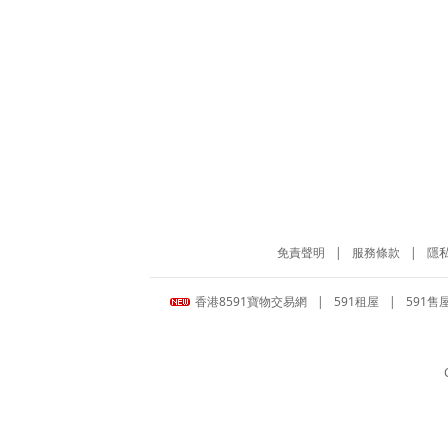
免責聲明
|
服務條款
|
隱
香港8591寶物交易網
|
591租屋
|
591售