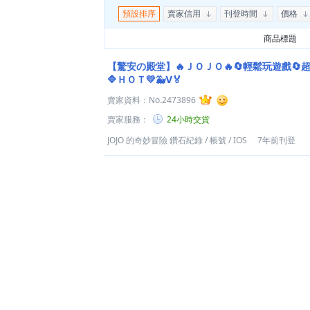
預設排序
賣家信用
刊登時間
價格
商品標題
【驚安の殿堂】🔥ＪＯＪＯ🔥🔄輕鬆玩遊戲🔄
🔷ＨＯＴ💛🐳Ⅴ🏅
賣家資料：
No.2473896
賣家服務：
24小時交貨
JOJO 的奇妙冒險 鑽石紀錄
/
帳號
/
IOS
7年前刊登