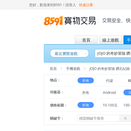
您好，歡迎來到8591！
請登入
快速註冊
首頁
線上遊戲
手
最近瀏覽遊戲
首頁
手機遊戲
JOJO 的奇妙冒險 鑽石紀錄
物品：
所有
代儲
伺服器：
所有
Android
I
價格範圍：
所有
10-100元
100
關鍵字：