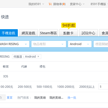
我的8591
購物車(
0
)
賣家中心
8591手機版
手機遊戲
網頁遊戲
Steam專區
點數卡
試玩中心
會
ISING
伺服器：Android
帳號
代練
禮包
IOS
100-200元
200-500元
500-1000元
1000-2000元
2000元以上
重置
熱門搜索：
我的英雄
我的英雄學院
換一批