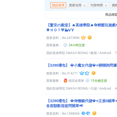
預設排序
賣家信用
刊登時間
價
商品標
【驚安の殿堂】🔥英雄學院🔥🔄輕鬆玩遊戲
🔷ＨＯＴ💛🐳Ⅴ🏅
賣家資料：
No.2473896
賣家服務：
24小時交貨
我的英雄學院 SMASH RISING
/
帳號
/
Android
【3290禮包】
💎小魔女代儲💎⭐聊聊詢問
賣家資料：
No.314271
賣家服務：
保證金賣家
15分鐘交貨
我的英雄學院 SMASH RISING
/
代儲
/
Android
【3290禮包】
💎伸懶貓代儲💎⭐正規0鎖率
各面額歡迎提問開單📢
賣家資料：
No.1398066