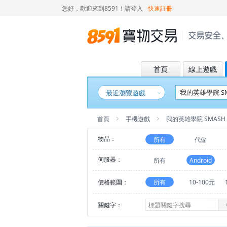
您好，歡迎來到8591！
請登入
快速註冊
首頁
線上遊戲
最近瀏覽遊戲
首頁
手機遊戲
我的英雄學院 SMASH R
物品：
所有
代儲
伺服器：
所有
Android
價格範圍：
所有
10-100元
關鍵字：