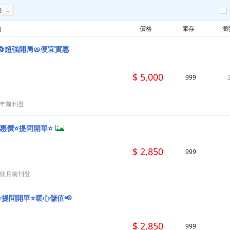
格
題
價格
庫存
瀏
🔄超強開局🥨便宜實惠
$ 5,000
999
7年前刊登
優惠價⭐提問開單⭐
$ 2,850
999
4個月前刊登
⭐提問開單⭐暖心儲值📢
$ 2,850
999