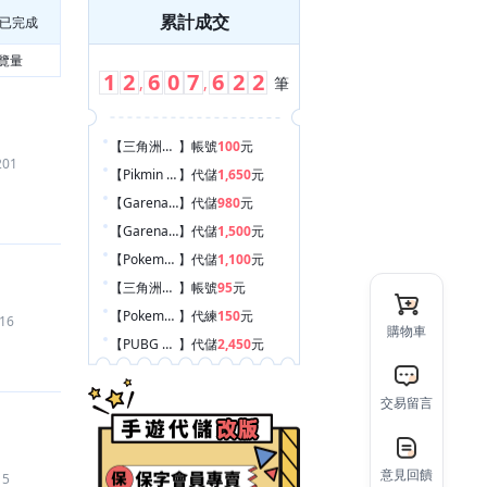
累計成交
已完成
覽量
1
2
6
0
7
6
2
2
,
,
筆
【三角洲行動
】
帳號
100
元
201
【Pikmin Bloom 皮克敏
】
代儲
1,650
元
【Garena 傳說對決
】
代儲
980
元
【Garena 傳說對決
】
代儲
1,500
元
【Pokemon GO
】
代儲
1,100
元
【三角洲行動
】
帳號
95
元
【Pokemon GO
】
代練
150
元
16
購物車
【PUBG MOBILE：絕地求生 M
】
代儲
2,450
元
【荒野亂鬥 Brawl Stars
】
代儲
390
元
【RO 仙境傳說：世界之旅
】
遊戲幣
2,231
元
交易留言
【三角洲行動
】
帳號
100
元
【其他手遊
】
代儲
1,000
元
意見回饋
5
【魔力寶貝：重返法蘭
】
代儲
1,450
元