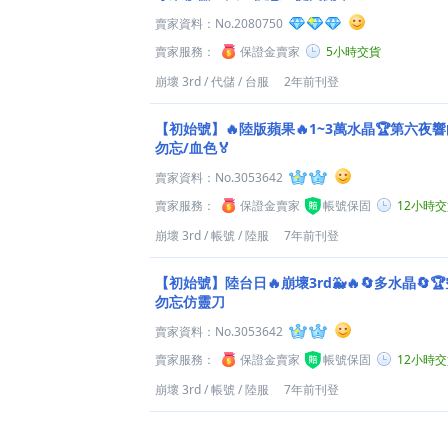
賣家資料：
No.2080750
賣家服務：
保證金賣家
5小時交貨
崩壞 3rd
/
代儲
/
台服
2年前刊登
【初始號】🔥陸版蘋果🔥1~3萬水晶🏆第六夜響
勿忘/血色🏅
賣家資料：
No.3053642
賣家服務：
保證金賣家
帳號保固
12小時
崩壞 3rd
/
帳號
/
陸服
7年前刊登
【初始號】陸台日🔥崩壞3rd🐳🔥🔄多水晶🔄
勿忘仿靈刀
賣家資料：
No.3053642
賣家服務：
保證金賣家
帳號保固
12小時
崩壞 3rd
/
帳號
/
陸服
7年前刊登