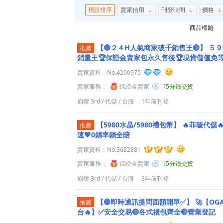
預設排序
賣家信用
刊登時間
價格
商品標題
【🔴２４H人氣商家破千銷售王🔴】
５９
推薦
銷量王🏆保證金賣家包永久售後🏆現貨儲值免等待
賣家資料：
No.4200975
賣家服務：
保證金賣家
15分鐘交貨
崩壞 3rd
/
代儲
/
台服
1年前刊登
【5980水晶/5980禮包幣】
🔥菲璇代儲
推薦
速💖0鎖率鎖全賠
賣家資料：
No.3682881
賣家服務：
保證金賣家
15分鐘交貨
崩壞 3rd
/
代儲
/
台服
3年前刊登
【🔴即時通訊提問面額開單✅】
🚀【OG
推薦
台🔥】✅安全交易🔴各式禮包齊全🔴營業登記