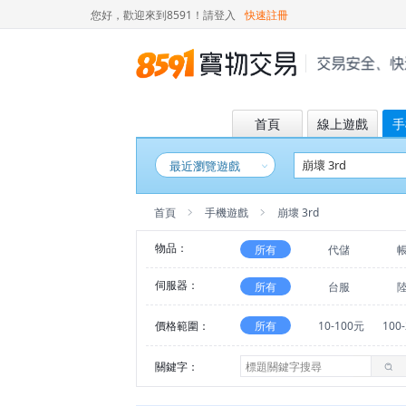
您好，歡迎來到8591！
請登入
快速註冊
首頁
線上遊戲
手
最近瀏覽遊戲
首頁
手機遊戲
崩壞 3rd
物品：
所有
代儲
伺服器：
所有
台服
價格範圍：
所有
10-100元
100
關鍵字：