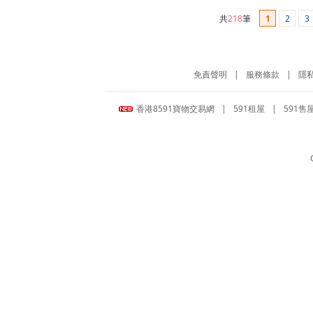
共
218
筆
1
2
3
免責聲明
|
服務條款
|
隱
香港8591寶物交易網
|
591租屋
|
591售