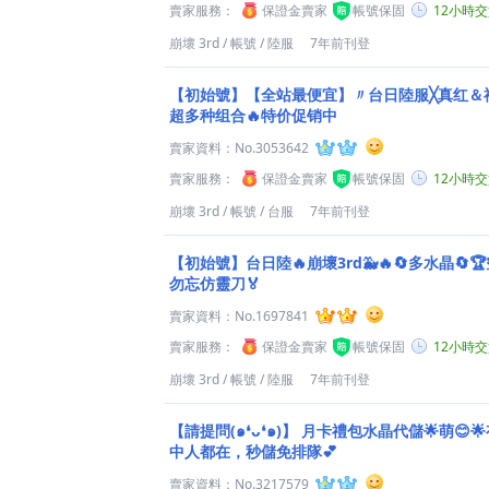
賣家服務：
保證金賣家
帳號保固
12小時
崩壞 3rd
/
帳號
/
陸服
7年前刊登
【初始號】【全站最便宜】〃台日陸服╳真红＆
超多种组合🔥特价促销中
賣家資料：
No.3053642
賣家服務：
保證金賣家
帳號保固
12小時
崩壞 3rd
/
帳號
/
台服
7年前刊登
【初始號】台日陸🔥崩壞3rd🐳🔥🔄多水晶🔄
勿忘仿靈刀🏅
賣家資料：
No.1697841
賣家服務：
保證金賣家
帳號保固
12小時
崩壞 3rd
/
帳號
/
陸服
7年前刊登
【請提問(๑❛ᴗ❛๑)】
月卡禮包水晶代儲🌟萌😊
中人都在，秒儲免排隊💕
賣家資料：
No.3217579