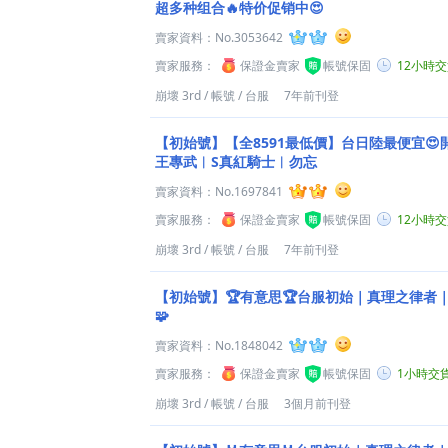
超多种组合🔥特价促销中😍
賣家資料：
No.3053642
賣家服務：
保證金賣家
帳號保固
12小時
崩壞 3rd
/
帳號
/
台服
7年前刊登
【初始號】【全8591最低價】台日陸最便宜😍
王專武︱S真紅騎士︱勿忘
賣家資料：
No.1697841
賣家服務：
保證金賣家
帳號保固
12小時
崩壞 3rd
/
帳號
/
台服
7年前刊登
【初始號】🏆有意思🏆台服初始｜真理之律者｜
🧩
賣家資料：
No.1848042
賣家服務：
保證金賣家
帳號保固
1小時交
崩壞 3rd
/
帳號
/
台服
3個月前刊登