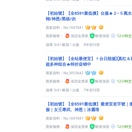
【初始號】【全8591最低價】台服🔥２~５萬水
翎/神恩/黑核/勿
賣家資料：
No.1697841
賣家服務：
保證金賣家
帳號保固
12小時
崩壞 3rd
/
帳號
/
台服
8年前刊登
【初始號】【全站最便宜】〃台日陸服╳真红＆
超多种组合🔥特价促销中
賣家資料：
No.3053642
賣家服務：
保證金賣家
帳號保固
12小時
崩壞 3rd
/
帳號
/
台服
7年前刊登
【初始號】【全8591最低價】最便宜老字號｜
服｜女王專武、神恩｜冰麗塔
賣家資料：
No.1697841
賣家服務：
保證金賣家
帳號保固
12小時