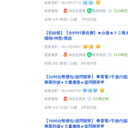
賣家資料：
No.3053719
賣家服務：
保證金賣家
帳號保固
12小時
崩壞 3rd
/
帳號
/
台服
7年前刊登
【初始號】【全8591最低價】🔥台服🔥５２萬
熾翎/神恩/黑核
賣家資料：
No.1697841
賣家服務：
保證金賣家
帳號保固
12小時
崩壞 3rd
/
帳號
/
台服
8年前刊登
【3290台幣禮包/提問開單】
🛑雷電⚡️手遊代儲2
專業秒儲🔹大量優惠🔸提問開單💬
賣家資料：
No.2080750
賣家服務：
保證金賣家
5小時交貨
崩壞 3rd
/
代儲
/
台服
2年前刊登
【1690台幣禮包/提問開單】
🛑雷電⚡️手遊代儲2
專業秒儲🔹大量優惠🔸提問開單💬