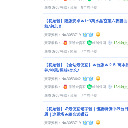
崩壞 3rd
/
帳號
/
台服
8年前刊登
【初始號】陸版安卓🔥1~3萬水晶🏆第六夜響曲
核/勿忘🏅
賣家資料：
No.3053719
賣家服務：
保證金賣家
帳號保固
12小時
崩壞 3rd
/
帳號
/
陸服
7年前刊登
【初始號】【全站最便宜】🔥台版🔥２５ 萬水
翎/神恩/黑核/勿忘/
賣家資料：
No.3053642
賣家服務：
保證金賣家
帳號保固
12小時
崩壞 3rd
/
帳號
/
台服
7年前刊登
【初始號】💕最便宜老字號｜優惠特價中🎁台
恩｜冰麗塔🔥組合送鑽石
賣家資料：
No.3053719