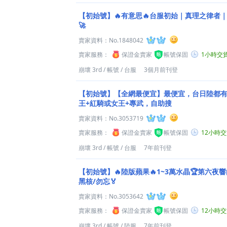
【初始號】🔥有意思🔥台服初始｜真理之律者｜
🚀
賣家資料：
No.1848042
賣家服務：
保證金賣家
帳號保固
1小時交
崩壞 3rd
/
帳號
/
台服
3個月前刊登
【初始號】【全網最便宜】最便宜，台日陸都有
王+紅騎或女王+專武，自助搜
賣家資料：
No.3053719
賣家服務：
保證金賣家
帳號保固
12小時
崩壞 3rd
/
帳號
/
台服
7年前刊登
【初始號】🔥陸版蘋果🔥1~3萬水晶🏆第六夜響
黑核/勿忘🏅
賣家資料：
No.3053642
賣家服務：
保證金賣家
帳號保固
12小時
崩壞 3rd
/
帳號
/
陸服
7年前刊登