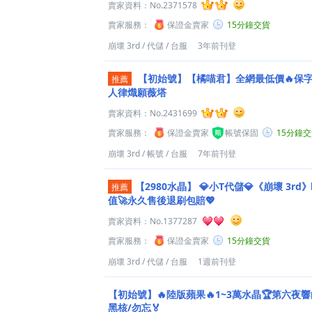
賣家資料：
No.2371578
賣家服務：
保證金賣家
15分鐘交貨
崩壞 3rd
/
代儲
/
台服
3年前刊登
【初始號】【橘喵君】全網最低價🔥保字
推薦
人律熾願薇塔
賣家資料：
No.2431699
賣家服務：
保證金賣家
帳號保固
15分鐘
崩壞 3rd
/
帳號
/
台服
7年前刊登
【2980水晶】
💎小T代儲💎《崩壞 3r
推薦
值🚀永久售後退刷包賠💖
賣家資料：
No.1377287
賣家服務：
保證金賣家
15分鐘交貨
崩壞 3rd
/
代儲
/
台服
1週前刊登
【初始號】🔥陸版蘋果🔥1~3萬水晶🏆第六夜響
黑核/勿忘🏅