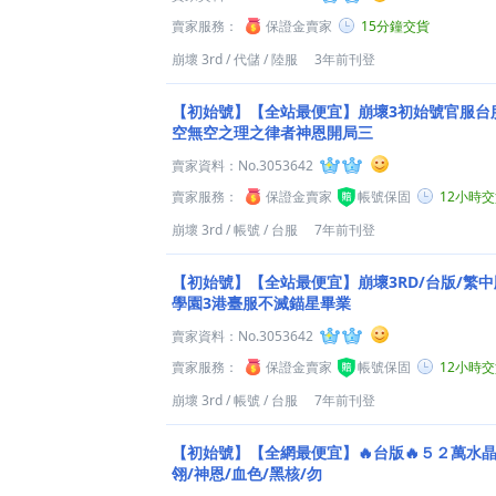
賣家服務：
保證金賣家
15分鐘交貨
崩壞 3rd
/
代儲
/
陸服
3年前刊登
【初始號】【全站最便宜】崩壞3初始號官服台服
空無空之理之律者神恩開局三
賣家資料：
No.3053642
賣家服務：
保證金賣家
帳號保固
12小時
崩壞 3rd
/
帳號
/
台服
7年前刊登
【初始號】【全站最便宜】崩壞3RD/台版/繁中
學園3港臺服不滅錨星畢業
賣家資料：
No.3053642
賣家服務：
保證金賣家
帳號保固
12小時
崩壞 3rd
/
帳號
/
台服
7年前刊登
【初始號】【全網最便宜】🔥台版🔥５２萬水晶
翎/神恩/血色/黑核/勿