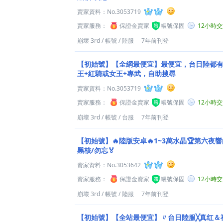
賣家資料：
No.3053719
賣家服務：
保證金賣家
帳號保固
12小時
崩壞 3rd
/
帳號
/
陸服
7年前刊登
【初始號】【全網最便宜】最便宜，台日陸都有
王+紅騎或女王+專武，自助搜尋
賣家資料：
No.3053719
賣家服務：
保證金賣家
帳號保固
12小時
崩壞 3rd
/
帳號
/
台服
7年前刊登
【初始號】🔥陸版安卓🔥1~3萬水晶🏆第六夜響
黑核/勿忘🏅
賣家資料：
No.3053642
賣家服務：
保證金賣家
帳號保固
12小時
崩壞 3rd
/
帳號
/
陸服
7年前刊登
【初始號】【全站最便宜】〃台日陸服╳真红＆