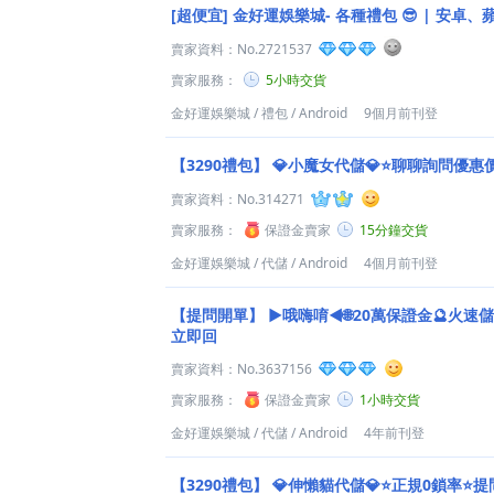
[超便宜] 金好運娛樂城- 各種禮包 😎 | 安卓、
賣家資料：
No.2721537
賣家服務：
5小時交貨
金好運娛樂城
/
禮包
/
Android
9個月前刊登
【3290禮包】
💎小魔女代儲💎⭐聊聊詢問優惠
賣家資料：
No.314271
賣家服務：
保證金賣家
15分鐘交貨
金好運娛樂城
/
代儲
/
Android
4個月前刊登
【提問開單】
►哦嗨唷◄🌐20萬保證金🔮火速儲
立即回
賣家資料：
No.3637156
賣家服務：
保證金賣家
1小時交貨
金好運娛樂城
/
代儲
/
Android
4年前刊登
【3290禮包】
💎伸懶貓代儲💎⭐正規0鎖率⭐提