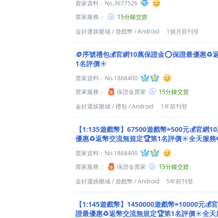
賣家資料：
No.3677526
賣家服務：
15分鐘交貨
金好運娛樂城
/
遊戲幣
/
Android
1個月前刊登
🪙序號禮包💰官網10萬保證金⭕保證最優惠♻️
1名評價☀️
賣家資料：
No.1868400
賣家服務：
保證金賣家
15分鐘交貨
金好運娛樂城
/
禮包
/
Android
1年前刊登
【1:135遊戲幣】67500遊戲幣=500元💰官
優惠♻️返幣交流無規定🏆第1名評價☀️全天服務
賣家資料：
No.1868400
賣家服務：
保證金賣家
15分鐘交貨
金好運娛樂城
/
遊戲幣
/
Android
5年前刊登
【1:145遊戲幣】1450000遊戲幣=10000元
證最優惠♻️返幣交流無規定🏆第1名評價☀️全天