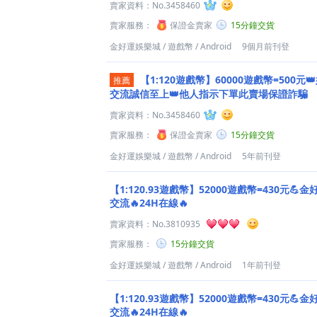
賣家資料：
No.3458460
賣家服務：
保證金賣家
15分鐘交貨
金好運娛樂城
/
遊戲幣
/
Android
9個月前刊登
【1:120遊戲幣】60000遊戲幣=500元
推薦
交流誠信至上👑他人指示下單此賣場保證詐騙
賣家資料：
No.3458460
賣家服務：
保證金賣家
15分鐘交貨
金好運娛樂城
/
遊戲幣
/
Android
5年前刊登
【1:120.93遊戲幣】52000遊戲幣=430元💪
交流🔥24H在線🔥
賣家資料：
No.3810935
賣家服務：
15分鐘交貨
金好運娛樂城
/
遊戲幣
/
Android
1年前刊登
【1:120.93遊戲幣】52000遊戲幣=430元💪
交流🔥24H在線🔥