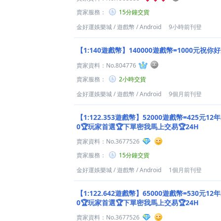
賣家服務：
15分鐘交貨
金好運娛樂城
/
遊戲幣
/
Android
9小時前刊登
【1:140遊戲幣】140000遊戲幣=1000元祝
賣家資料：
No.804776
賣家服務：
2小時交貨
金好運娛樂城
/
遊戲幣
/
Android
9個月前刊登
【1:122.353遊戲幣】52000遊戲幣=425元1
0🏆玩家首選🏆下單密我馬上交易🏆24H
賣家資料：
No.3677526
賣家服務：
15分鐘交貨
金好運娛樂城
/
遊戲幣
/
Android
1個月前刊登
【1:122.642遊戲幣】65000遊戲幣=530元1
0🏆玩家首選🏆下單密我馬上交易🏆24H
賣家資料：
No.3677526