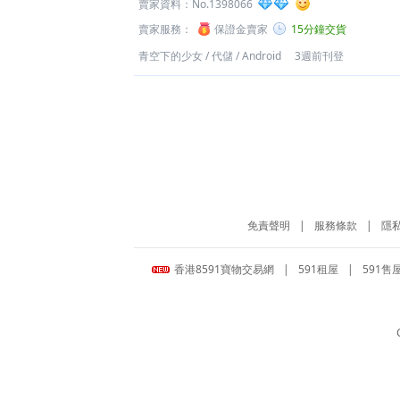
賣家資料：
No.1398066
賣家服務：
保證金賣家
15分鐘交貨
青空下的少女
/
代儲
/
Android
3週前刊登
免責聲明
|
服務條款
|
隱
香港8591寶物交易網
|
591租屋
|
591售