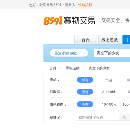
您好，歡迎來到8591！
請登入
快速註冊
首頁
線上遊戲
手
最近瀏覽遊戲
首頁
手機遊戲
青空下的少女
物品：
所有
代儲
伺服器：
所有
Android
I
價格範圍：
所有
10-100元
100
關鍵字：