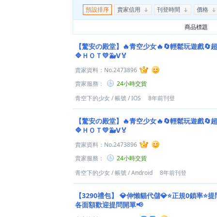
預設排序
賣家信用
刊登時間
價格
商品標題
【驚安の殿堂】🔥青空少女🔥🔄輕鬆玩遊戲🔄
🔷ＨＯＴ💛🐳Ⅴ🏅
賣家資料：
No.2473896
賣家服務：
24小時交貨
青空下的少女
/
帳號
/
IOS
8年前刊登
【驚安の殿堂】🔥青空少女🔥🔄輕鬆玩遊戲🔄
🔷ＨＯＴ💛🐳Ⅴ🏅
賣家資料：
No.2473896
賣家服務：
24小時交貨
青空下的少女
/
帳號
/
Android
8年前刊登
【3290禮包】
💎伸懶貓代儲💎⭐正規0鎖率⭐提
各面額歡迎提問開單📢