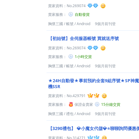
賣家資料：
No.269074
賣家服務：
自動發貨
胸懷三國
/
帳號
/
Android
9個月前刊登
【初始號】全伺服器帳號 買就送序號
賣家資料：
No.269074
賣家服務：
1小時交貨
胸懷三國
/
帳號
/
Android
9個月前刊登
★24H自動發★事前預約全套9組序號★SP神魔
機SSR
賣家資料：
No.429791
賣家服務：
保證金賣家
15分鐘交貨
胸懷三國
/
禮包
/
Android
9個月前刊登
【3290禮包】
💎小魔女代儲💎⭐聊聊詢問優惠
賣家資料：
No.314271