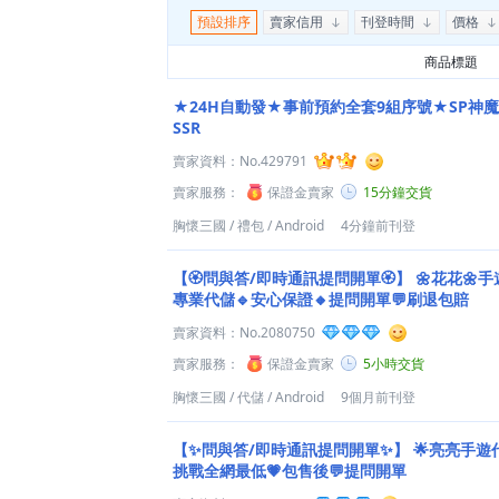
預設排序
賣家信用
刊登時間
價格
商品標題
★24H自動發★事前預約全套9組序號★SP神魔
SSR
賣家資料：
No.429791
賣家服務：
保證金賣家
15分鐘交貨
胸懷三國
/
禮包
/
Android
4分鐘前刊登
【🏵️問與答/即時通訊提問開單🏵️】
🌼花花🌼手
專業代儲🔹安心保證🔸提問開單💬刷退包賠
賣家資料：
No.2080750
賣家服務：
保證金賣家
5小時交貨
胸懷三國
/
代儲
/
Android
9個月前刊登
【✨問與答/即時通訊提問開單✨】
🌟亮亮手遊代
挑戰全網最低💗包售後💬提問開單