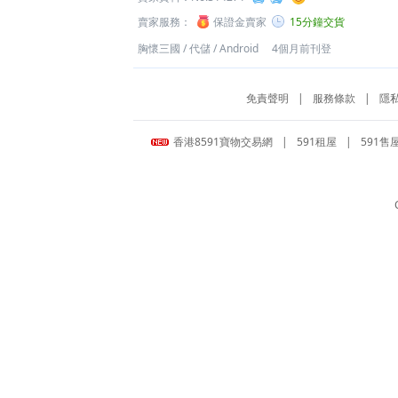
賣家服務：
保證金賣家
15分鐘交貨
胸懷三國
/
代儲
/
Android
4個月前刊登
免責聲明
|
服務條款
|
隱
香港8591寶物交易網
|
591租屋
|
591售