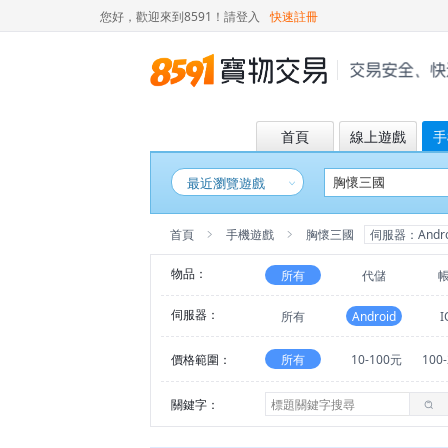
您好，歡迎來到8591！
請登入
快速註冊
首頁
線上遊戲
手
最近瀏覽遊戲
首頁
手機遊戲
胸懷三國
伺服器：Andro
物品：
所有
代儲
伺服器：
所有
Android
I
價格範圍：
所有
10-100元
100
關鍵字：