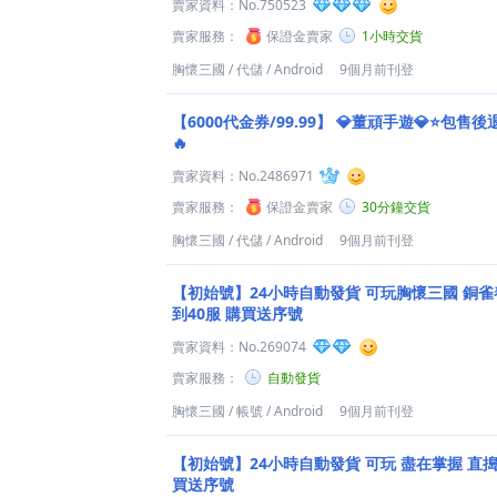
賣家資料：
No.750523
賣家服務：
保證金賣家
1小時交貨
胸懷三國
/
代儲
/
Android
9個月前刊登
【6000代金券/99.99】
💎董頑手遊💎⭐包售
🔥
賣家資料：
No.2486971
賣家服務：
保證金賣家
30分鐘交貨
胸懷三國
/
代儲
/
Android
9個月前刊登
【初始號】24小時自動發貨 可玩胸懷三國 銅雀
到40服 購買送序號
賣家資料：
No.269074
賣家服務：
自動發貨
胸懷三國
/
帳號
/
Android
9個月前刊登
【初始號】24小時自動發貨 可玩 盡在掌握 直搗黃
買送序號