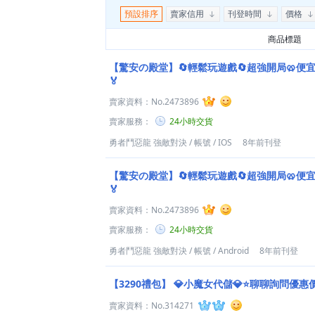
預設排序
賣家信用
刊登時間
價格
商品標題
【驚安の殿堂】🔄輕鬆玩遊戲🔄超強開局🥨便宜實
🏅
賣家資料：
No.2473896
賣家服務：
24小時交貨
勇者鬥惡龍 強敵對決
/
帳號
/
IOS
8年前刊登
【驚安の殿堂】🔄輕鬆玩遊戲🔄超強開局🥨便宜實
🏅
賣家資料：
No.2473896
賣家服務：
24小時交貨
勇者鬥惡龍 強敵對決
/
帳號
/
Android
8年前刊登
【3290禮包】
💎小魔女代儲💎⭐聊聊詢問優惠
賣家資料：
No.314271