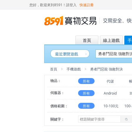
您好，歡迎來到8591！
請登入
快速註冊
首頁
線上遊戲
手
最近瀏覽遊戲
首頁
手機遊戲
勇者鬥惡龍 強敵對決
物品：
所有
代儲
伺服器：
所有
Android
I
價格範圍：
所有
10-100元
100
關鍵字：