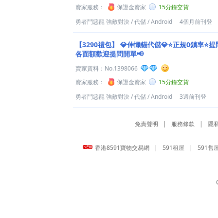
賣家服務：
保證金賣家
15分鐘交貨
勇者鬥惡龍 強敵對決
/
代儲
/
Android
4個月前刊登
【3290禮包】
💎伸懶貓代儲💎⭐正規0鎖率⭐提
各面額歡迎提問開單📢
賣家資料：
No.1398066
賣家服務：
保證金賣家
15分鐘交貨
勇者鬥惡龍 強敵對決
/
代儲
/
Android
3週前刊登
免責聲明
|
服務條款
|
隱
香港8591寶物交易網
|
591租屋
|
591售