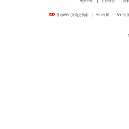
免責聲明
|
服務條款
|
隱
香港8591寶物交易網
|
591租屋
|
591售