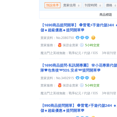
預設排序
賣家信用
刊登時間
價格
商品標題
【1690商品提問開單】
🛑雷電⚡️手遊代儲24H
儲🔹超級優惠🔸提問開單💬
賣家資料：
No.2080750
賣家服務：
保證金賣家
5小時交貨
魔法門之英雄無敵：戰爭紀元
/
代儲
/
IOS
3年前刊登
【1690商品提問-私訊開專屬】
🌸小花專業代儲
隊💗包售後➿IOS.安卓➿提問開單💬
賣家資料：
No.3492915
賣家服務：
保證金賣家
5小時交貨
魔法門之英雄無敵：戰爭紀元
/
代儲
/
IOS
3年前刊登
【990商品提問開單】
🛑雷電⚡️手遊代儲24H 
儲🔹超級優惠🔸提問開單💬