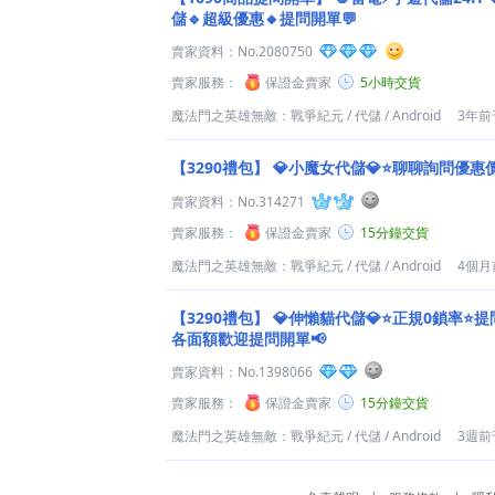
儲🔹超級優惠🔸提問開單💬
賣家資料：
No.2080750
賣家服務：
保證金賣家
5小時交貨
魔法門之英雄無敵：戰爭紀元
/
代儲
/
Android
3年前
【3290禮包】
💎小魔女代儲💎⭐聊聊詢問優惠
賣家資料：
No.314271
賣家服務：
保證金賣家
15分鐘交貨
魔法門之英雄無敵：戰爭紀元
/
代儲
/
Android
4個月
【3290禮包】
💎伸懶貓代儲💎⭐正規0鎖率⭐提
各面額歡迎提問開單📢
賣家資料：
No.1398066
賣家服務：
保證金賣家
15分鐘交貨
魔法門之英雄無敵：戰爭紀元
/
代儲
/
Android
3週前