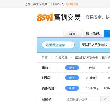
您好，歡迎來到8591！
請登入
快速註冊
首頁
線上遊戲
手
最近瀏覽遊戲
首頁
手機遊戲
魔法門之英雄無敵：戰爭
物品：
所有
代儲
伺服器：
所有
Android
I
價格範圍：
所有
10-100元
100
關鍵字：