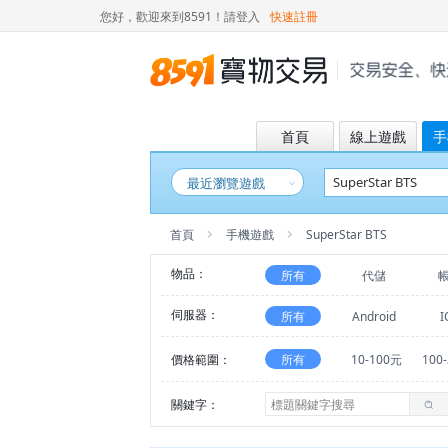
您好，歡迎來到8591！
請登入
快速註冊
首頁
線上遊戲
手
最近瀏覽遊戲
首頁
手機遊戲
SuperStar BTS
物品：
所有
代儲
伺服器：
所有
Android
I
價格範圍：
所有
10-100元
100
關鍵字：