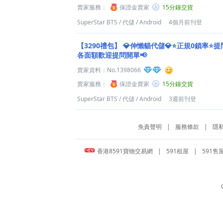
賣家服務：
保證金賣家
15分鐘交貨
SuperStar BTS
/
代儲
/
Android
4個月前刊登
【3290禮包】
💎伸懶貓代儲💎⭐正規0鎖率⭐提
各面額歡迎提問開單📢
賣家資料：
No.1398066
賣家服務：
保證金賣家
15分鐘交貨
SuperStar BTS
/
代儲
/
Android
3週前刊登
免責聲明
|
服務條款
|
隱
香港8591寶物交易網
|
591租屋
|
591售