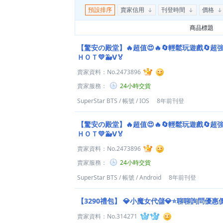
預設排序
賣家信用
刊登時間
價格
商品標題
【驚安の殿堂】🔥超值😍🔥🔄輕鬆玩遊戲🔄超
ＨＯＴ💛🐳Ⅴ🏅
賣家資料：
No.2473896
賣家服務：
24小時交貨
SuperStar BTS
/
帳號
/
IOS
8年前刊登
【驚安の殿堂】🔥超值😍🔥🔄輕鬆玩遊戲🔄超
ＨＯＴ💛🐳Ⅴ🏅
賣家資料：
No.2473896
賣家服務：
24小時交貨
SuperStar BTS
/
帳號
/
Android
8年前刊登
【3290禮包】
💎小魔女代儲💎⭐聊聊詢問優惠
賣家資料：
No.314271