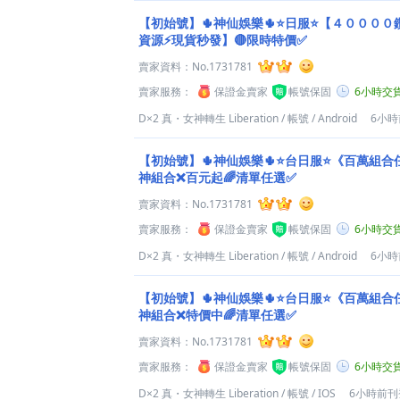
【初始號】🌵神仙娛樂🌵⭐日服⭐【４０００
資源⚡現貨秒發】🔴限時特價✅
賣家資料：
No.1731781
賣家服務：
保證金賣家
帳號保固
6小時交
D×2 真・女神轉生 Liberation
/
帳號
/
Android
6小
【初始號】🌵神仙娛樂🌵⭐台日服⭐《百萬組合
神組合❌百元起🌈清單任選✅
賣家資料：
No.1731781
賣家服務：
保證金賣家
帳號保固
6小時交
D×2 真・女神轉生 Liberation
/
帳號
/
Android
6小
【初始號】🌵神仙娛樂🌵⭐台日服⭐《百萬組合
神組合❌特價中🌈清單任選✅
賣家資料：
No.1731781
賣家服務：
保證金賣家
帳號保固
6小時交
D×2 真・女神轉生 Liberation
/
帳號
/
IOS
6小時前刊