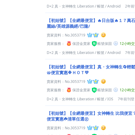
D×2 真・女神轉生 Liberation
/
帳號
/
Android
2年前
【初始號】【全網最便宜】🔥日台版🔥１７萬石
麗絲/英雄源義經/巴隆/
賣家資料：
No.3053719
賣家服務：
保證金賣家
帳號保固
12小時
D×2 真・女神轉生 Liberation
/
帳號
/
Android
7年前
【初始號】【全網最便宜】真・女神轉生🔄輕鬆
🥨便宜實惠🔷ＨＯＴ💛
賣家資料：
No.3053719
賣家服務：
保證金賣家
帳號保固
12小時
D×2 真・女神轉生 Liberation
/
帳號
/
IOS
7年前刊登
【初始號】【全網最便宜】女神轉生 比我便宜？
便宜實惠☘️清單任選㊣
賣家資料：
No.3053719