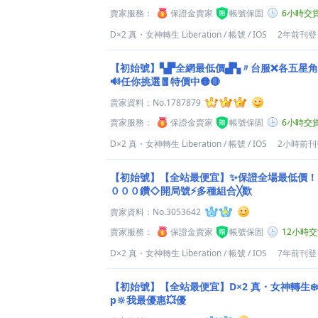
賣家服務：
保證金賣家
帳號保固
6小時交
D×2 真・女神轉生 Liberation
/
帳號
/
IOS
2年前刊登
【初始號】▚▛全網最低價▟▚〃台服❌各五星
🔊任你挑選🧧特價中🟡🔴
賣家資料：
No.1787879
賣家服務：
保證金賣家
帳號保固
6小時交
D×2 真・女神轉生 Liberation
/
帳號
/
IOS
2小時前刊
【初始號】【全站最便宜】✨保證全場最低價
０００鑽◇開局號⚡多種組合╳歡
賣家資料：
No.3053642
賣家服務：
保證金賣家
帳號保固
12小時
D×2 真・女神轉生 Liberation
/
帳號
/
IOS
7年前刊登
【初始號】【全站最便宜】D×2 真・女神轉生❄️
p🔆我最優惠💥優