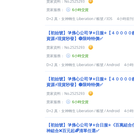
賣家資料：
No.2525293
賣家服務：
6小時交貨
D×2 真・女神轉生 Liberation
/
帳號
/
IOS
4小時前刊
【初始號】🔰佛心公司🔰⭐日服⭐【４０００
資源⚡現貨秒發】🔴限時特價✅
賣家資料：
No.2525293
賣家服務：
6小時交貨
D×2 真・女神轉生 Liberation
/
帳號
/
Android
4小
【初始號】🔰佛心公司🔰⭐日服⭐【４０００
資源⚡現貨秒發】🟢限時特價✅
賣家資料：
No.2525293
賣家服務：
6小時交貨
D×2 真・女神轉生 Liberation
/
帳號
/
Android
4小
【初始號】🔰佛心公司🔰⭐台日服⭐《百萬組合
神組合❌百元起🌈清單任選✅