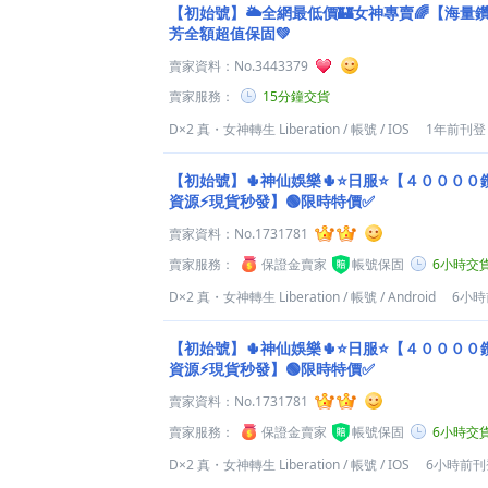
【初始號】🌥️全網最低價🏰女神專賣🌈【海量
芳全額超值保固️💚
賣家資料：
No.3443379
賣家服務：
15分鐘交貨
D×2 真・女神轉生 Liberation
/
帳號
/
IOS
1年前刊登
【初始號】🌵神仙娛樂🌵⭐日服⭐【４０００
資源⚡現貨秒發】🟢限時特價✅
賣家資料：
No.1731781
賣家服務：
保證金賣家
帳號保固
6小時交
D×2 真・女神轉生 Liberation
/
帳號
/
Android
6小
【初始號】🌵神仙娛樂🌵⭐日服⭐【４０００
資源⚡現貨秒發】🟢限時特價✅
賣家資料：
No.1731781
賣家服務：
保證金賣家
帳號保固
6小時交
D×2 真・女神轉生 Liberation
/
帳號
/
IOS
6小時前刊