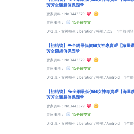
芳芳全額超值保固️💚
賣家資料：
No.3443379
賣家服務：
15分鐘交貨
D×2 真・女神轉生 Liberation
/
帳號
/
IOS
1年前刊登
【初始號】🌥️全網最低價🏰女神專賣🌈【海量
芳全額超值保固️💚
賣家資料：
No.3443379
賣家服務：
15分鐘交貨
D×2 真・女神轉生 Liberation
/
帳號
/
Android
1年前
【初始號】🌤️全網最低價🏰女神專賣🌈【海
芳芳全額超值保固️💚
賣家資料：
No.3443379
賣家服務：
15分鐘交貨
D×2 真・女神轉生 Liberation
/
帳號
/
Android
1年前