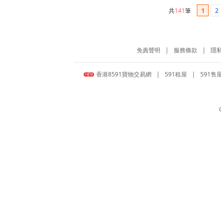
共
141
筆
1
2
免責聲明
|
服務條款
|
隱
香港8591寶物交易網
|
591租屋
|
591售