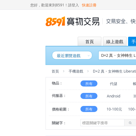
您好，歡迎來到8591！
請登入
快速註冊
首頁
線上遊戲
手
最近瀏覽遊戲
首頁
手機遊戲
D×2 真・女神轉生 Liberat
物品：
所有
代儲
伺服器：
所有
Android
I
價格範圍：
所有
10-100元
100
關鍵字：