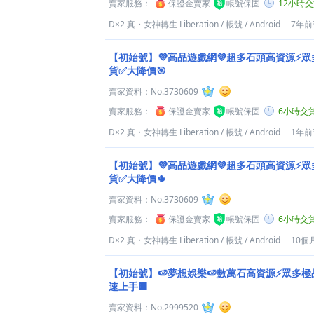
賣家服務：
保證金賣家
帳號保固
12小時
D×2 真・女神轉生 Liberation
/
帳號
/
Android
7年前
【初始號】💜高品遊戲網💜超多石頭高資源⚡眾
貨✅大降價🎯
賣家資料：
No.3730609
賣家服務：
保證金賣家
帳號保固
6小時交
D×2 真・女神轉生 Liberation
/
帳號
/
Android
1年前
【初始號】💜高品遊戲網💜超多石頭高資源⚡眾
貨✅大降價🌵
賣家資料：
No.3730609
賣家服務：
保證金賣家
帳號保固
6小時交
D×2 真・女神轉生 Liberation
/
帳號
/
Android
10個
【初始號】🍉夢想娛樂🍉數萬石高資源⚡眾多極
速上手🟫
賣家資料：
No.2999520