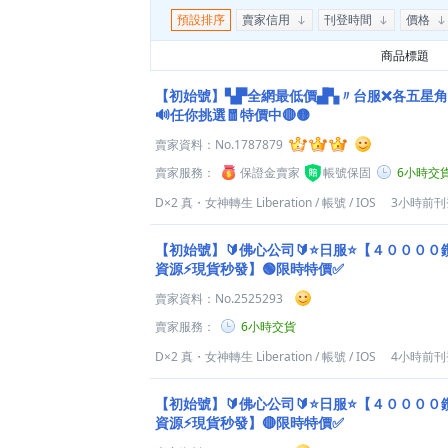
預設排序
賣家信用
刊登時間
價格
商品標題
【初始號】▚▛全網最低價▟▚〃台服❌各五星
🔊任你挑選🧧特價中🔴🟡
賣家資料：
No.1787879
賣家服務：
保證金賣家
帳號保固
6小時交
D×2 真・女神轉生 Liberation
/
帳號
/
IOS
3小時前刊
【初始號】🔰佛心公司🔰⭐日服⭐【４０００
資源⚡現貨秒發】🟢限時特價✅
賣家資料：
No.2525293
賣家服務：
6小時交貨
D×2 真・女神轉生 Liberation
/
帳號
/
IOS
4小時前刊
【初始號】🔰佛心公司🔰⭐日服⭐【４０００
資源⚡現貨秒發】🔴限時特價✅