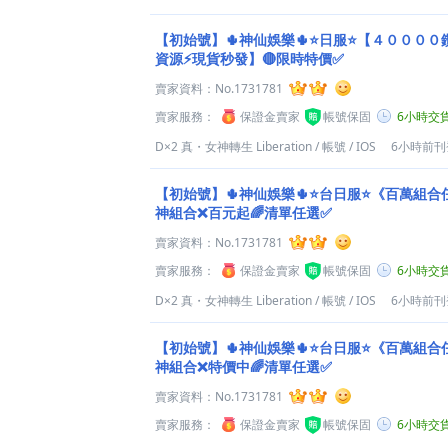
【初始號】🌵神仙娛樂🌵⭐日服⭐【４０００
資源⚡現貨秒發】🔴限時特價✅
賣家資料：
No.1731781
賣家服務：
保證金賣家
帳號保固
6小時交
D×2 真・女神轉生 Liberation
/
帳號
/
IOS
6小時前刊
【初始號】🌵神仙娛樂🌵⭐台日服⭐《百萬組合
神組合❌百元起🌈清單任選✅
賣家資料：
No.1731781
賣家服務：
保證金賣家
帳號保固
6小時交
D×2 真・女神轉生 Liberation
/
帳號
/
IOS
6小時前刊
【初始號】🌵神仙娛樂🌵⭐台日服⭐《百萬組合
神組合❌特價中🌈清單任選✅
賣家資料：
No.1731781
賣家服務：
保證金賣家
帳號保固
6小時交