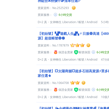
神組合❌特價中🌈清單任選✅
賣家資料：
No.2525293
賣家服務：
6小時交貨
D×2 真・女神轉生 Liberation
/
帳號
/
Android
5小
【初始號】▚▛遊戲人生▟▚〃日服🔴高達【480
源】超值帳號🔴🟢
賣家資料：
No.1787879
賣家服務：
保證金賣家
帳號保固
6小時交
D×2 真・女神轉生 Liberation
/
帳號
/
Android
47分
【初始號】💥太陽商舖💥超多石頭高資源⚡眾多
家任選🌵
賣家資料：
No.1064708
賣家服務：
保證金賣家
帳號保固
6小時交
D×2 真・女神轉生 Liberation
/
帳號
/
Android
10個
【初始號】🌤️全網最低價🏰女神專賣🌈【海