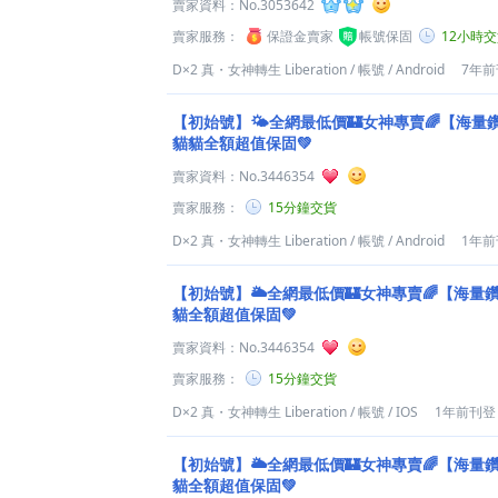
賣家資料：
No.3053642
賣家服務：
保證金賣家
帳號保固
12小時
D×2 真・女神轉生 Liberation
/
帳號
/
Android
7年前
【初始號】🌤️全網最低價🏰女神專賣🌈【海
貓貓全額超值保固️💚
賣家資料：
No.3446354
賣家服務：
15分鐘交貨
D×2 真・女神轉生 Liberation
/
帳號
/
Android
1年前
【初始號】🌥️全網最低價🏰女神專賣🌈【海量
貓全額超值保固️💚
賣家資料：
No.3446354
賣家服務：
15分鐘交貨
D×2 真・女神轉生 Liberation
/
帳號
/
IOS
1年前刊登
【初始號】🌥️全網最低價🏰女神專賣🌈【海量
貓全額超值保固️💚