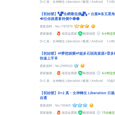
D×2 真・女神轉生 Liberation
/
帳號
/
Android
7小
【初始號】▚▛全網最低價▟▚〃台服❌各五星
🔊任你挑選🧧特價中🔴🟡
賣家資料：
No.1787879
賣家服務：
保證金賣家
帳號保固
6小時交
D×2 真・女神轉生 Liberation
/
帳號
/
Android
1小
【初始號】🍉夢想娛樂🍉超多石頭高資源⚡眾多
快速上手🐰
賣家資料：
No.2999520
賣家服務：
保證金賣家
帳號保固
6小時交
D×2 真・女神轉生 Liberation
/
帳號
/
Android
10個
【初始號】D×2 真・女神轉生 Liberation 日服/港台服 初始石頭號
自選
賣家資料：
No.730465
賣家服務：
保證金賣家
帳號保固
15分鐘