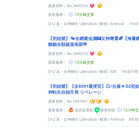
賣家資料：
No.3446354
賣家服務：
15分鐘交貨
D×2 真・女神轉生 Liberation
/
帳號
/
Android
1年前
【初始號】🌤️全網最低價🏰女神專賣🌈【海
貓貓全額超值保固️💚
賣家資料：
No.3446354
賣家服務：
15分鐘交貨
D×2 真・女神轉生 Liberation
/
帳號
/
IOS
1年前刊登
【初始號】【全8591最便宜】日/台服★D2
神転生自抽开局 リベレーシ
賣家資料：
No.1697841
賣家服務：
保證金賣家
帳號保固
12小時
D×2 真・女神轉生 Liberation
/
帳號
/
Android
8年前