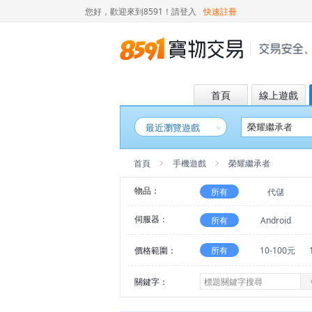
您好，歡迎來到8591！
請登入
快速註冊
首頁
線上遊戲
最近瀏覽遊戲
首頁
手機遊戲
榮耀繼承者
物品：
所有
代儲
伺服器：
所有
Android
價格範圍：
所有
10-100元
關鍵字：