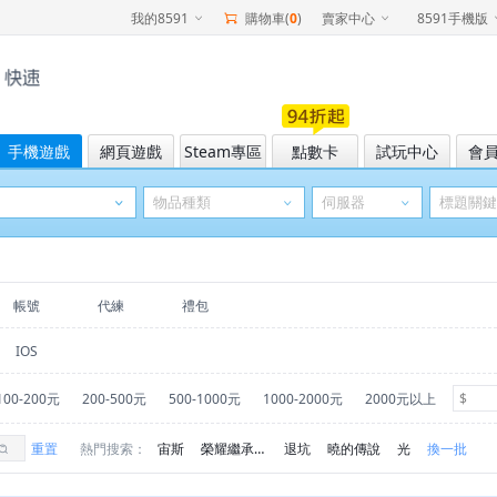
我的8591
購物車(
0
)
賣家中心
8591手機版
手機遊戲
網頁遊戲
Steam專區
點數卡
試玩中心
會
帳號
代練
禮包
IOS
100-200元
200-500元
500-1000元
1000-2000元
2000元以上
重置
熱門搜索：
宙斯
榮耀繼承者ec
退坑
曉的傳說
光
換一批