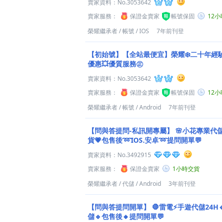
賣家資料：
No.3053642
賣家服務：
保證金賣家
帳號保固
12
榮耀繼承者
/
帳號
/
IOS
7年前刊登
【初始號】【全站最便宜】榮耀❄️二十年經驗💮
優惠💥優質服務㊣
賣家資料：
No.3053642
賣家服務：
保證金賣家
帳號保固
12
榮耀繼承者
/
帳號
/
Android
7年前刊登
【問與答提問-私訊開專屬】
🌸小花專業代儲
貨💗包售後➿IOS.安卓➿提問開單💬
賣家資料：
No.3492915
賣家服務：
保證金賣家
1小時交貨
榮耀繼承者
/
代儲
/
Android
3年前刊登
【問與答提問開單】
🛑雷電⚡️手遊代儲24H
儲🔹包售後🔸提問開單💬