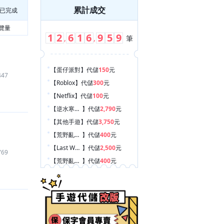
累計成交
已完成
覽量
1
2
6
1
6
9
5
9
,
,
筆
【蛋仔派對
】
代儲
150
元
447
【Roblox
】
代儲
300
元
【Netflix
】
代儲
100
元
【逆水寒手遊
】
代儲
2,790
元
【其他手遊
】
代儲
3,750
元
【荒野亂鬥 Brawl Stars
】
代儲
400
元
【Last War:Survival Game
】
代儲
2,500
元
769
【荒野亂鬥 Brawl Stars
】
代儲
400
元
【Garena 傳說對決
】
代儲
2,000
元
【絕區零
】
代儲
5,790
元
【絕區零
】
代儲
880
元
【絕區零
】
代儲
2,680
元
【荒野亂鬥 Brawl Stars
】
代儲
490
元