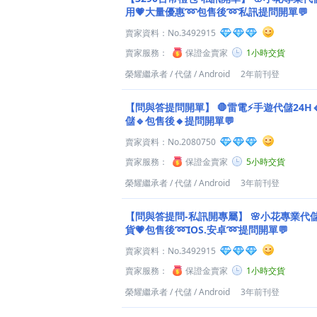
用💗大量優惠➿包售後➿私訊提問開單💬
賣家資料：
No.3492915
賣家服務：
保證金賣家
1小時交貨
榮耀繼承者
/
代儲
/
Android
2年前刊登
【問與答提問開單】
🛑雷電⚡️手遊代儲24H
儲🔹包售後🔸提問開單💬
賣家資料：
No.2080750
賣家服務：
保證金賣家
5小時交貨
榮耀繼承者
/
代儲
/
Android
3年前刊登
【問與答提問-私訊開專屬】
🌸小花專業代儲
貨💗包售後➿IOS.安卓➿提問開單💬
賣家資料：
No.3492915
賣家服務：
保證金賣家
1小時交貨
榮耀繼承者
/
代儲
/
Android
3年前刊登