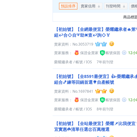
預設排序
賣家信用
刊登時間
價
商品標
【初始號】【全網最便宜】榮耀繼承者🔥第
組↩合◇自➰助✖查↩詢◇🏅
賣家資料：
No.3053719
賣家服務：
保證金賣家
帳號保固
12
榮耀繼承者
/
帳號
/
IOS
7年前刊登
【初始號】【全8591最便宜】👍-榮耀繼承
組合🍤練等回鍋首選🌳自產帳號
賣家資料：
No.1697841
賣家服務：
保證金賣家
帳號保固
12
榮耀繼承者
/
帳號
/
IOS
8年前刊登
【初始號】【全站最便宜】榮耀📌比我便宜
宜實惠☘️清單任選㊣百萬種選