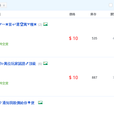
格
題
價格
庫存
瀏
➰一✖首↩選🏆萬➰種✖
(2)
$ 10
535
小時交貨
✨萬位玩家認證🍤頂級
(6)
$ 10
887
小時交貨
？通知我殺價給你🌳便