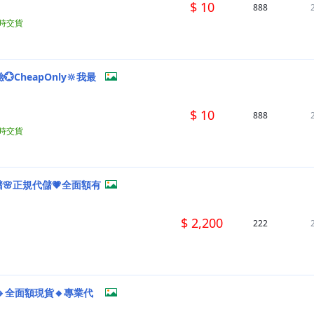
$ 10
888
小時交貨
CheapOnly🔆我最
$ 10
888
小時交貨
🌸正規代儲💗全面額有
$ 2,200
222
🔹全面額現貨🔸專業代