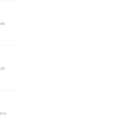
344
339
314