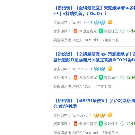
【初始號】【全網最便宜】榮耀繼承者🔥多
↩｜⭐持續更新⎝（ OωO）⎠
賣家資料：
No.3053719
賣家服務：
保證金賣家
帳號保固
12
榮耀繼承者
/
帳號
/
Android
7年前刊登
【初始號】【全網最便宜 👍- 榮耀繼承者】
鬆玩遊戲🔄超強開局🥨便宜實惠🔷TOP1🐳Ⅰ
賣家資料：
No.3053719
賣家服務：
保證金賣家
帳號保固
12
榮耀繼承者
/
帳號
/
IOS
7年前刊登
【初始號】【全8591最便宜】[台/亞]新版自
合!!歡迎挑選
賣家資料：
No.1697841
賣家服務：
保證金賣家
帳號保固
12
榮耀繼承者
/
帳號
/
Android
8年前刊登