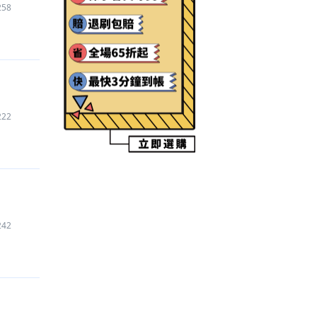
258
【三角洲行動
】
代儲
580
元
【逆水寒手遊
】
代儲
5,640
元
【Roblox
】
代儲
575
元
【逆水寒手遊
】
代儲
940
元
【Clove
】
代儲
65
元
【Roblox
】
代儲
750
元
222
【快手
】
代儲
1,590
元
【三國：謀定天下
】
代儲
5,690
元
【Free Fire - 我要活下去
】
帳號
4,787
元
【Pokemon GO
】
代儲
2,400
元
【鳴潮
】
帳號
300
元
【杖劍傳說：坎斯汀之約
】
代儲
17,340
元
242
【Roblox
】
道具
207
元
【黑子的籃球 Street Rivals
】
帳號
1,400
元
【Roblox
】
道具
385
元
【寒霜啟示錄 Whiteout Survival
】
代儲
10,960
元
【暗區突圍 Arena Breakout
】
代儲
260
元