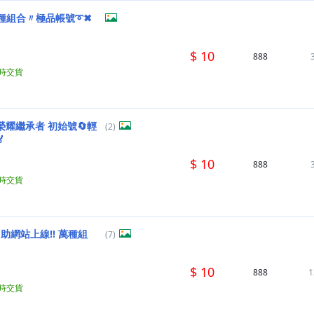
種組合〃極品帳號➰✖
$ 10
888
小時交貨
榮耀繼承者 初始號🔄輕
(2)

$ 10
888
小時交貨
助網站上線!! 萬種組
(7)
$ 10
888
1
小時交貨