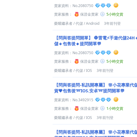
賣家資料：
No.2080750
賣家服務：
保證金賣家
5小時交貨
榮耀繼承者
/
代儲
/
Android
3年前刊登
【問與答提問開單】
🛑雷電⚡️手遊代儲24H
儲🔹包售後🔸提問開單💬
賣家資料：
No.2080750
賣家服務：
保證金賣家
5小時交貨
榮耀繼承者
/
代儲
/
IOS
3年前刊登
【問與答提問-私訊開專屬】
🌸小花專業代儲
貨💗包售後➿IOS.安卓➿提問開單💬
賣家資料：
No.3492915
賣家服務：
保證金賣家
1小時交貨
榮耀繼承者
/
代儲
/
IOS
3年前刊登
【問與答提問-私訊開專屬】
🌸小花專業代儲