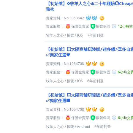
【初始號】❎牧羊人之心❄️二十年經驗💮Cheap
務㊣
賣家資料：
No.3053642
賣家服務：
保證金賣家
帳號保固
12小時
牧羊人之心
/
帳號
/
IOS
7年前刊登
【初始號】💥太陽商舖💥陸版⚡超多鑽⚡眾多自
✅獨家任選💗
賣家資料：
No.1064708
賣家服務：
保證金賣家
帳號保固
6小時交
牧羊人之心
/
帳號
/
IOS
6年前刊登
【初始號】💥太陽商舖💥陸版⚡超多鑽⚡眾多自
✅獨家任選🟫
賣家資料：
No.1064708
賣家服務：
保證金賣家
帳號保固
6小時交
牧羊人之心
/
帳號
/
Android
6年前刊登