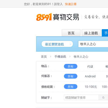
您好，歡迎來到8591！
請登入
快速註冊
首頁
線上遊戲
手
最近瀏覽遊戲
首頁
手機遊戲
牧羊人之心
物品：
所有
代儲
伺服器：
所有
Android
I
價格範圍：
所有
10-100元
100
關鍵字：