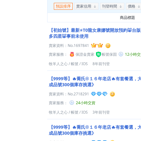
預設排序
賣家信用
刊登時間
價格
商品標題
【初始號】最新⭐T0龍女康娜號開放預約🐷台版初始
多四星🐷事前未使用
賣家資料：
No.1697841
賣家服務：
保證金賣家
帳號保固
12小時
牧羊人之心
/
帳號
/
IOS
8年前刊登
【9999等】🔥喬氏®１６年老店🔥有套餐選
成品號300個庫存挑選》
賣家資料：
No.2718291
賣家服務：
24小時交貨
牧羊人之心
/
帳號
/
IOS
3年前刊登
【9999等】🔥喬氏®１６年老店🔥有套餐選
成品號300個庫存挑選》