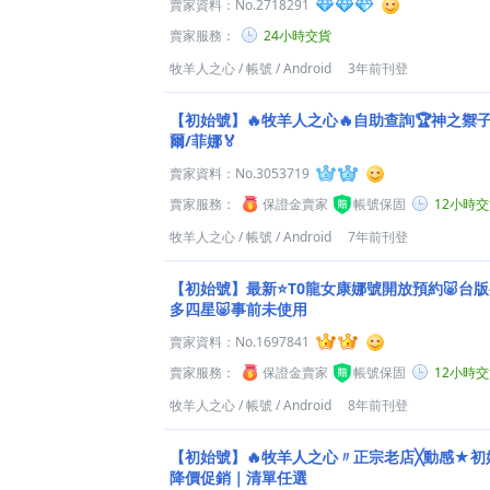
賣家資料：
No.2718291
賣家服務：
24小時交貨
牧羊人之心
/
帳號
/
Android
3年前刊登
【初始號】🔥牧羊人之心🔥自助查詢🏆神之禦
爾/菲娜🏅
賣家資料：
No.3053719
賣家服務：
保證金賣家
帳號保固
12小時
牧羊人之心
/
帳號
/
Android
7年前刊登
【初始號】最新⭐T0龍女康娜號開放預約🐷台版初始
多四星🐷事前未使用
賣家資料：
No.1697841
賣家服務：
保證金賣家
帳號保固
12小時
牧羊人之心
/
帳號
/
Android
8年前刊登
【初始號】🔥牧羊人之心〃正宗老店╳動感★初
降價促銷｜清單任選