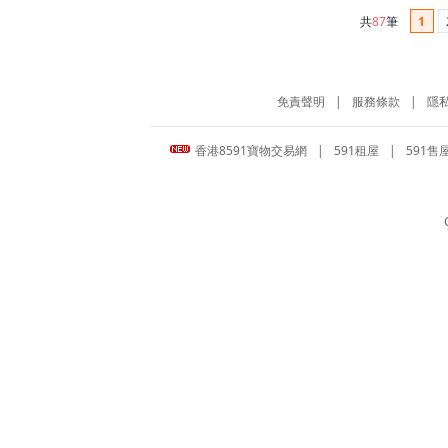
共
87
筆
1
免責聲明
|
服務條款
|
隱
香港8591寶物交易網
|
591租屋
|
591售