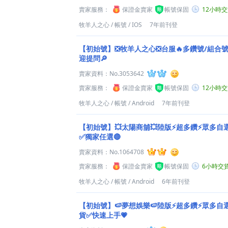
賣家服務：
保證金賣家
帳號保固
12小時
牧羊人之心
/
帳號
/
IOS
7年前刊登
【初始號】❎牧羊人之心❎台服🔥多鑽號/組合號
迎提問🔎
賣家資料：
No.3053642
賣家服務：
保證金賣家
帳號保固
12小時
牧羊人之心
/
帳號
/
Android
7年前刊登
【初始號】💥太陽商舖💥陸版⚡超多鑽⚡眾多自
✅獨家任選🔴
賣家資料：
No.1064708
賣家服務：
保證金賣家
帳號保固
6小時交
牧羊人之心
/
帳號
/
Android
6年前刊登
【初始號】🍉夢想娛樂🍉陸版⚡超多鑽⚡眾多自
貨✅快速上手💗