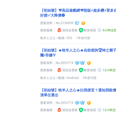
【初始號】💜高品遊戲網💜陸版⚡超多鑽⚡眾多自
好貨✅大降價🔴
賣家資料：
No.3730609
賣家服務：
保證金賣家
帳號保固
6小時交
牧羊人之心
/
帳號
/
IOS
1年前刊登
【初始號】🔥牧羊人之心🔥自助查詢🏆神之禦
爾/菲娜🏅
賣家資料：
No.3053719
賣家服務：
保證金賣家
帳號保固
12小時
牧羊人之心
/
帳號
/
Android
7年前刊登
【初始號】牧羊人之心🔥比我便宜？通知我殺價給
清單任選㊣
賣家資料：
No.3053719
賣家服務：
保證金賣家
帳號保固
12小時