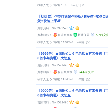
牧羊人之心
/
帳號
/
IOS
6年前刊登
【初始號】🍉夢想娛樂🍉陸版⚡超多鑽⚡眾多自
貨✅快速上手🌈
賣家資料：
No.2999520
賣家服務：
保證金賣家
帳號保固
6小時交
牧羊人之心
/
帳號
/
Android
2年前刊登
【9999等】🔥喬氏®１６年老店🔥有套餐選《
0個庫存挑選》 大陸服
賣家資料：
No.1522496
賣家服務：
保證金賣家
24小時交貨
牧羊人之心
/
帳號
/
Android
3年前刊登
【9999等】🔥喬氏®１６年老店🔥有套餐選《
0個庫存挑選》 大陸服
賣家資料：
No.1522496