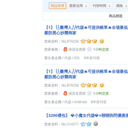
預設排序
賣家信用
刊登時間
價格
商品標題
【1】
⎝⎝臺灣人⎠⎠代儲🔥可提供帳單🔥全場最低
嚴防黑心抄襲商家
賣家資料：
No.870256
賣家服務：
保證金賣家
1小時交貨
重生暴走團
/
代儲
/
IOS
8年前刊登
【1】
⎝⎝臺灣人⎠⎠代儲🔥可提供帳單🔥全場最低
嚴防黑心抄襲商家
賣家資料：
No.870256
賣家服務：
保證金賣家
1小時交貨
重生暴走團
/
代儲
/
Android
8年前刊登
【3290禮包】
💎小魔女代儲💎⭐聊聊詢問優惠
賣家資料：
No.314271