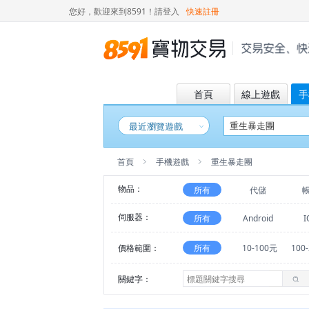
您好，歡迎來到8591！
請登入
快速註冊
首頁
線上遊戲
手
最近瀏覽遊戲
首頁
手機遊戲
重生暴走團
物品：
所有
代儲
伺服器：
所有
Android
I
價格範圍：
所有
10-100元
100
關鍵字：