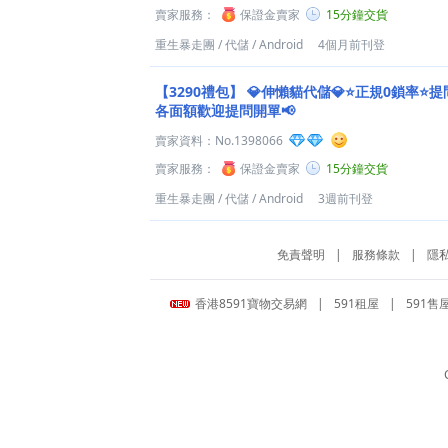
賣家服務：
保證金賣家
15分鐘交貨
重生暴走團
/
代儲
/
Android
4個月前刊登
【3290禮包】
💎伸懶貓代儲💎⭐正規0鎖率⭐提
各面額歡迎提問開單📢
賣家資料：
No.1398066
賣家服務：
保證金賣家
15分鐘交貨
重生暴走團
/
代儲
/
Android
3週前刊登
免責聲明
|
服務條款
|
隱
香港8591寶物交易網
|
591租屋
|
591售