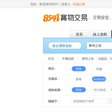
您好，歡迎來到8591！
請登入
快速註冊
首頁
線上遊戲
最近瀏覽遊戲
首頁
手機遊戲
黎明之歌
伺服器：An
物品：
所有
代儲
伺服器：
所有
Android
價格範圍：
所有
10-100元
關鍵字：