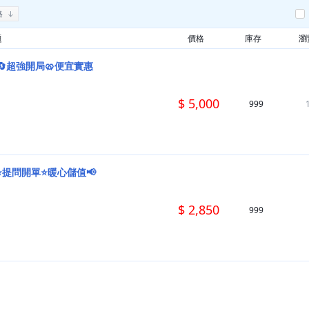
格
題
價格
庫存
瀏
🔄超強開局🥨便宜實惠
$ 5,000
999
⭐提問開單⭐暖心儲值📢
$ 2,850
999