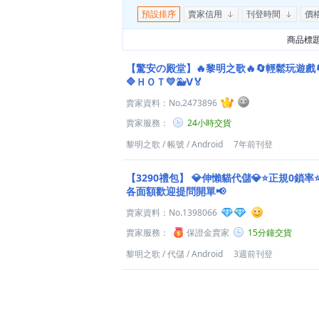
預設排序
賣家信用
刊登時間
價
商品標
【驚安の殿堂】🔥黎明之歌🔥🔄輕鬆玩遊戲
🔷ＨＯＴ💛🐳Ⅴ🏅
賣家資料：
No.2473896
賣家服務：
24小時交貨
黎明之歌
/
帳號
/
Android
7年前刊登
【3290禮包】
💎伸懶貓代儲💎⭐正規0鎖率
各面額歡迎提問開單📢
賣家資料：
No.1398066
賣家服務：
保證金賣家
15分鐘交貨
黎明之歌
/
代儲
/
Android
3週前刊登