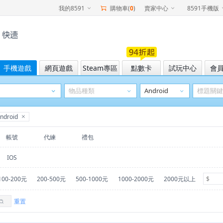
我的8591
購物車(
0
)
賣家中心
8591手機版
手機遊戲
網頁遊戲
Steam專區
點數卡
試玩中心
會
droid
帳號
代練
禮包
IOS
100-200元
200-500元
500-1000元
1000-2000元
2000元以上
重置