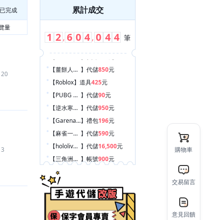
累計成交
已完成
覽量
1
2
6
0
4
0
4
4
,
,
筆
【薑餅人放置大戰爭 - 餅乾養成RPG
】
代儲
850
元
120
【Roblox
】
道具
425
元
【PUBG MOBILE：絕地求生 M
】
代儲
90
元
【逆水寒手遊
】
代儲
950
元
【Garena 傳說對決
】
禮包
196
元
【麻雀一番街
】
代儲
590
元
【hololive Dreams
】
代儲
16,500
元
3
購物車
【三角洲行動
】
帳號
900
元
【另一個伊甸：穿越時空的貓 Another Eden
】
代練
200
元
【Pokemon GO
】
代練
600
元
交易留言
【Apex 英雄 M
】
代練
2,620
元
【Roblox
】
代儲
290
元
意見回饋
【Pokemon GO
】
代練
425
元