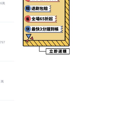
.6萬
【火影忍者（手遊）
】
代儲
1,100
元
【七日世界 Once Human
】
代儲
2,800
元
【絕區零
】
代儲
1,350
元
【LINE Rangers 銀河特攻隊
】
帳號
3,404
元
【Garena 極速領域
】
代儲
1,150
元
【Discord Nitro
】
代儲
1,350
元
797
【異環
】
帳號
500
元
【Discord Nitro
】
代儲
420
元
【MiraiMind
】
代練
200
元
【火炬之光：無限
】
遊戲幣
240
元
【超自然行動組
】
帳號
2,765
元
【第五人格
】
禮包
9,300
元
1萬
【RO 仙境傳說：世界之旅
】
遊戲幣
1,000
元
【Pokemon GO
】
代儲
350
元
【從前有條街
】
代儲
163
元
【其他手遊
】
帳號
1,000
元
【三角洲行動
】
帳號
95
元