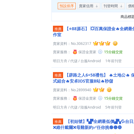
預設排序
賣家信用
刊登時間
價
商品標
【⭐️88源石】
💥百萬保證金🔥全網最
推薦
作室
賣家資料：
No.3062317
賣家服務：
保證金賣家
15分鐘交貨
明日方舟
/
代儲
/
台服Android
1年前刊登
【辟路之人6+58禮包】
🔥土地公🔥 
推薦
式組合🔥安卓IOS官服B站🔥秒儲
賣家資料：
No.2899940
賣家服務：
保證金賣家
15分鐘交貨
明日方舟
/
代儲
/
陸服Android
5年前刊登
【初始號】▚▛全網最低價▟▚💦台日服
推薦
❌維什戴爾❌母雞新約✅任你挑🟢🟡🔴