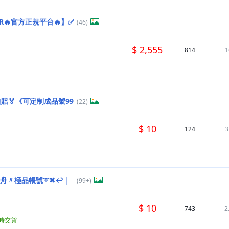
ER🔥官方正規平台🔥】✅
(46)
$ 2,555
814
1
賠🏅《可定制成品號99
(22)
$ 10
124
3
方舟〃極品帳號➰✖↩｜
(99+)
$ 10
743
2
小時交貨