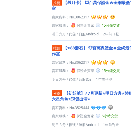
【🎁月卡】
💥百萬保證金🔥全網最低
推薦
室
賣家資料：
No.3062317
賣家服務：
保證金賣家
15分鐘交貨
明日方舟
/
代儲
/
日服Android
2年前刊登
【⭐️88源石】
💥百萬保證金🔥全網最
推薦
作室
賣家資料：
No.3062317
賣家服務：
保證金賣家
15分鐘交貨
明日方舟
/
代儲
/
台服IOS
1年前刊登
【初始號】⭐️7月更新⭐️明日方舟⭐️陸
推薦
六星角色⭐現貨出清⭐️
賣家資料：
No.3525444
賣家服務：
保證金賣家
6小時交貨
明日方舟
/
帳號
/
陸服Android
1年前刊登