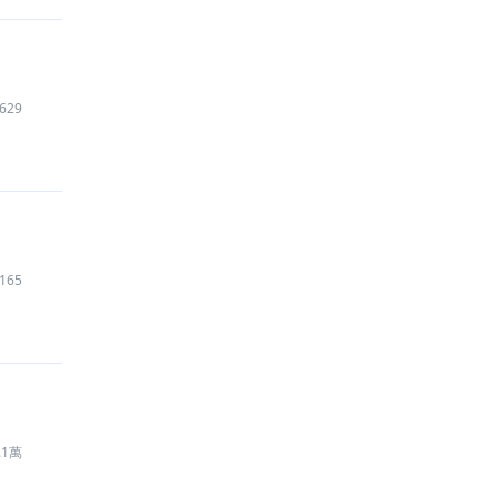
629
165
.1萬