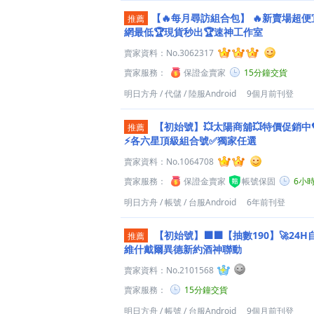
【🔥每月尋訪組合包】
🔥新賣場超便宜
推薦
網最低🏆現貨秒出🏆速神工作室
賣家資料：
No.3062317
賣家服務：
保證金賣家
15分鐘交貨
明日方舟
/
代儲
/
陸服Android
9個月前刊登
【初始號】💥太陽商舖💥特價促銷中
推薦
⚡各六星頂級組合號✅獨家任選
賣家資料：
No.1064708
賣家服務：
保證金賣家
帳號保固
6小
明日方舟
/
帳號
/
台服Android
6年前刊登
【初始號】⬛️⬛️【抽數190】🚀2
推薦
維什戴爾異德新約酒神聯動
賣家資料：
No.2101568
賣家服務：
15分鐘交貨
明日方舟
/
帳號
/
台服Android
9個月前刊登