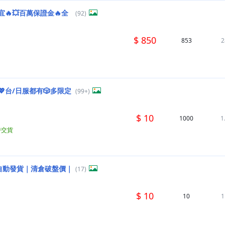
🔥💥百萬保證金🔥全
(92)
$ 850
853
2
台/日服都有🎲多限定
(99+)
$ 10
1000
1
時交貨
4H自動發貨｜清倉破盤價｜
(17)
$ 10
10
1