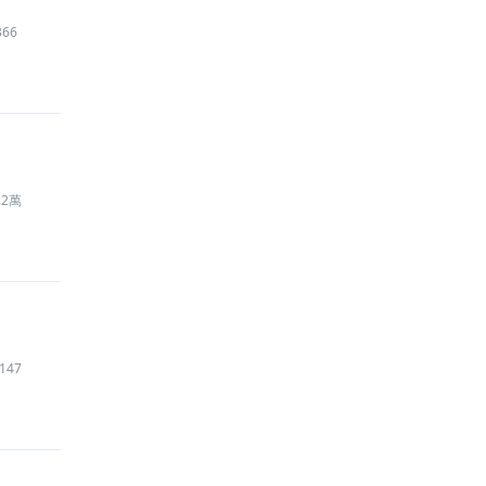
366
.2萬
147