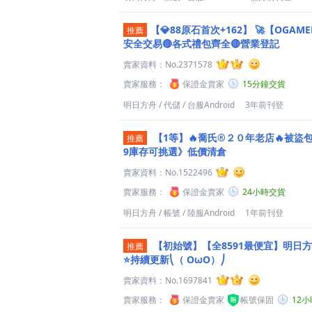
【💎88原石首次+162】
🚀【OGAM
推薦
安全交易🔴各式禮包齊全🔴營業登記
賣家資料：
No.2371578
賣家服務：
保證金賣家
15分鐘交貨
明日方舟
/
代儲
/
台服Android
3年前刊登
【1等】🔥喬氏®２０年老店🔥被盜包
推薦
9庫存可挑選》低價清倉
賣家資料：
No.1522496
賣家服務：
保證金賣家
24小時交貨
明日方舟
/
帳號
/
陸服Android
1年前刊登
【初始號】【全8591最便宜】明日
推薦
⭐持續更新⎝（ OωO）⎠
賣家資料：
No.1697841
賣家服務：
保證金賣家
帳號保固
12