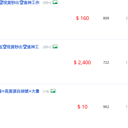
🏆現貨秒出🏆速神工作
(99+)
$ 160
809
2
低🏆現貨秒出🏆速神工
(99+)
$ 2,400
722
1
服⭐️高資源自抽號⭐大量
(14)
$ 10
962
1