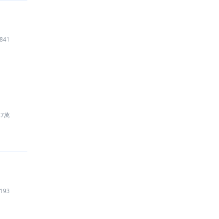
841
.7萬
193