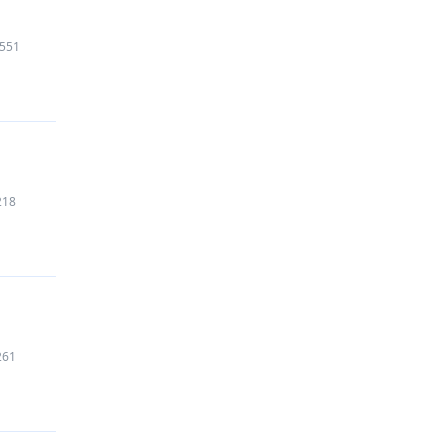
551
218
261