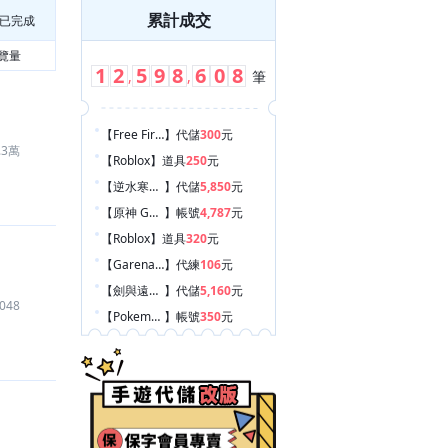
累計成交
已完成
覽量
1
2
5
9
8
6
0
8
,
,
筆
【Free Fire - 我要活下去
】
代儲
300
元
.3萬
【Roblox
】
道具
250
元
【逆水寒手遊
】
代儲
5,850
元
【原神 Genshin Impact
】
帳號
4,787
元
【Roblox
】
道具
320
元
【Garena 傳說對決
】
代練
106
元
【劍與遠征：啟程
】
代儲
5,160
元
048
【Pokemon GO
】
帳號
350
元
【神魔之塔
】
帳號
159
元
【Sugo 速聊
】
代儲
2,800
元
【異環
】
代儲
160
元
【第五人格
】
代儲
2,550
元
【火影忍者 疾風傳（騰訊）
】
代儲
580
元