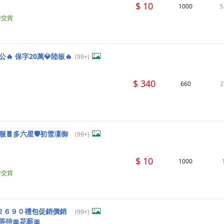
$ 10
1000
5
時交貨
公🔥 保字20萬💎陸板🔥
(99+)
$ 340
660
2
🧧多六星🛡️初雪凜御
(99+)
$ 10
1000
時交貨
２６９０禮包促銷價銷
(99+)
待🎀花薪🎀