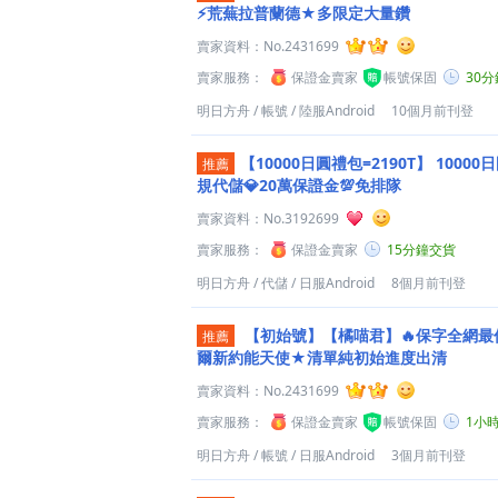
⚡荒蕪拉普蘭德★多限定大量鑽
賣家資料：
No.2431699
賣家服務：
保證金賣家
帳號保固
30
明日方舟
/
帳號
/
陸服Android
10個月前刊登
【10000日圓禮包=2190T】
10000
推薦
規代儲💎20萬保證金💯免排隊
賣家資料：
No.3192699
賣家服務：
保證金賣家
15分鐘交貨
明日方舟
/
代儲
/
日服Android
8個月前刊登
【初始號】【橘喵君】🔥保字全網最
推薦
爾新約能天使★清單純初始進度出清
賣家資料：
No.2431699
賣家服務：
保證金賣家
帳號保固
1小
明日方舟
/
帳號
/
日服Android
3個月前刊登