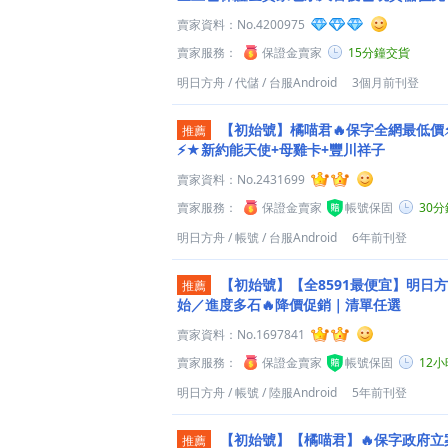
賣家資料：
No.4200975
賣家服務：
保證金賣家
15分鐘交貨
明日方舟
/
代儲
/
台服Android
3個月前刊登
【初始號】橘喵君🔥保字全網最低價
推薦
⚡★新約能天使+母雞卡+豐川祥子
賣家資料：
No.2431699
賣家服務：
保證金賣家
帳號保固
30
明日方舟
/
帳號
/
台服Android
6年前刊登
【初始號】【全8591最便宜】明日
推薦
始／進度多石🔥降價促銷｜清單任選
賣家資料：
No.1697841
賣家服務：
保證金賣家
帳號保固
12
明日方舟
/
帳號
/
陸服Android
5年前刊登
【初始號】【橘喵君】🔥保字政府立案
推薦