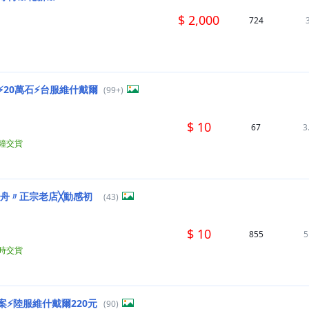
$ 2,000
724
⚡20萬石⚡台服維什戴爾
(99+)
$ 10
67
3
分鐘交貨
方舟〃正宗老店╳動感初
(43)
$ 10
855
5
小時交貨
⚡陸服維什戴爾220元
(90)