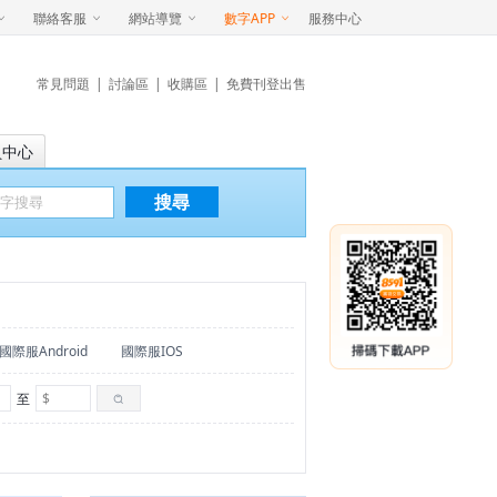
聯絡客服
網站導覽
數字APP
服務中心
常見問題
|
討論區
|
收購區
|
免費刊登出售
員中心
搜尋
國際服Android
國際服IOS
至