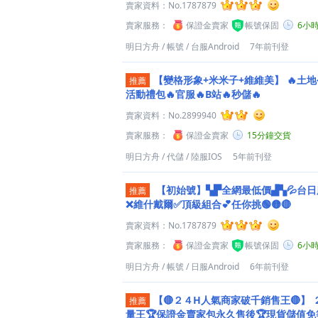
賣家資料：
No.1787879
賣家服務：
保證金賣家
帳號保固
6小
明日方舟
/
帳號
/
台服Android
7年前刊登
【變格形象+米米子+維維美】
🔥土地
推薦
活動禮包🔥官服🔥B站🔥秒儲🔥
賣家資料：
No.2899940
賣家服務：
保證金賣家
15分鐘交貨
明日方舟
/
代儲
/
陸服IOS
5年前刊登
【初始號】▚▛全網最低價▟▚💦台日服
推薦
❌維什戴爾✅頂級組合💕任你挑🟢🟡🔴
賣家資料：
No.1787879
賣家服務：
保證金賣家
帳號保固
6小
明日方舟
/
帳號
/
日服Android
6年前刊登
【🔴２４H人氣商家破千銷售王🔴】
推薦
量王🏆保證金賣家包永久售後🏆現貨儲值免等