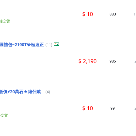
$ 10
883
1
分鐘交貨
日圓禮包=2190T💎極速正
(11)
$ 2,190
985
低價⚡20萬石★維什戴
(4)
$ 10
99
時交貨