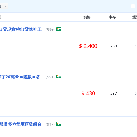
格
題
價格
庫存
瀏
低🏆現貨秒出🏆速神工
(99+)
$ 2,400
768
2
保字20萬💎🔥陸板🔥各
(99+)
$ 430
537
6
🧧多六星🛡️頂級組合
(99+)