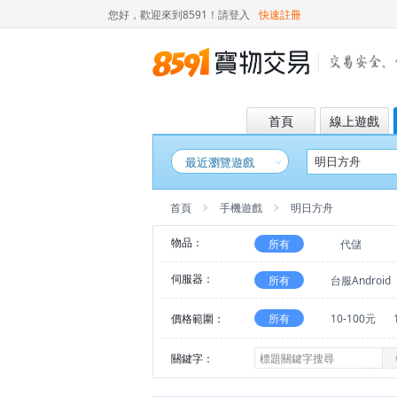
您好，歡迎來到8591！
請登入
快速註冊
首頁
線上遊戲
最近瀏覽遊戲
首頁
手機遊戲
明日方舟
物品：
所有
代儲
伺服器：
所有
台服Android
價格範圍：
所有
10-100元
關鍵字：