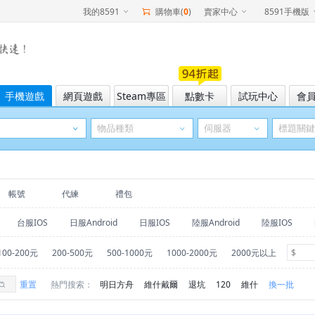
我的8591
購物車(
0
)
賣家中心
8591手機版
手機遊戲
網頁遊戲
Steam專區
點數卡
試玩中心
會
帳號
代練
禮包
台服IOS
日服Android
日服IOS
陸服Android
陸服IOS
100-200元
200-500元
500-1000元
1000-2000元
2000元以上
重置
熱門搜索：
明日方舟
維什戴爾
退坑
120
維什
換一批