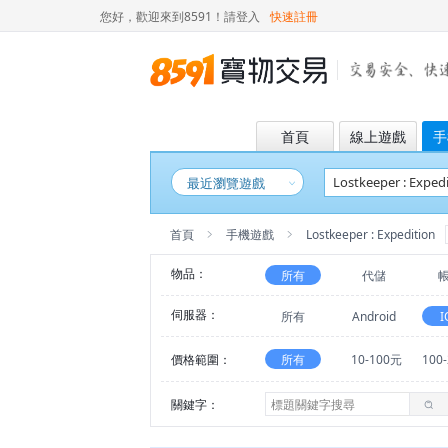
您好，歡迎來到8591！
請登入
快速註冊
首頁
線上遊戲
手
最近瀏覽遊戲
首頁
手機遊戲
Lostkeeper : Expedition
物品：
所有
代儲
伺服器：
所有
Android
I
價格範圍：
所有
10-100元
100
關鍵字：