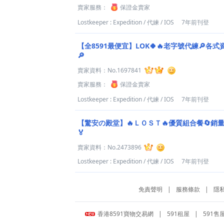
賣家服務：
保證金賣家
Lostkeeper : Expedition
/
代練
/
IOS
7年前刊登
【全8591最便宜】LOK🍀🔥老字號代練🔎各式
🔎
賣家資料：
No.1697841
賣家服務：
保證金賣家
Lostkeeper : Expedition
/
代練
/
IOS
7年前刊登
【驚安の殿堂】🔥ＬＯＳＴ🔥優質組合餐🔄銷
🏅
賣家資料：
No.2473896
Lostkeeper : Expedition
/
代練
/
IOS
7年前刊登
免責聲明
|
服務條款
|
隱
香港8591寶物交易網
|
591租屋
|
591售