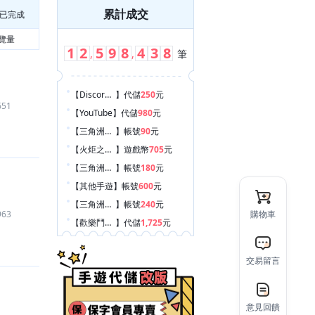
累計成交
已完成
覽量
1
2
5
9
8
4
3
8
,
,
筆
【Discord Nitro
】
代儲
250
元
651
【YouTube
】
代儲
980
元
【三角洲行動
】
帳號
90
元
【火炬之光：無限
】
遊戲幣
705
元
【三角洲行動
】
帳號
180
元
【其他手遊
】
帳號
600
元
【三角洲行動
】
帳號
240
元
963
購物車
【歡樂鬥地主
】
代儲
1,725
元
【救世者之樹：新世界
】
代儲
1,450
元
【RO 仙境傳說：世界之旅
】
遊戲幣
1,565
元
交易留言
【天堂2M Lineage2M
】
遊戲幣
5,000
元
【Garena 傳說對決
】
禮包
7,021
元
意見回饋
【Garena 決勝時刻 Mobile
】
帳號
5,319
元