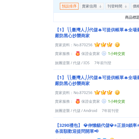
預設排序
賣家信用
刊登時間
價
商品標
【1】
⎝⎝臺灣人⎠⎠代儲🔥可提供帳單🔥全場
嚴防黑心抄襲商家
賣家資料：
No.870256
賣家服務：
保證金賣家
1小時交貨
旅團逆襲
/
代儲
/
IOS
7年前刊登
【1】
⎝⎝臺灣人⎠⎠代儲🔥可提供帳單🔥全場
嚴防黑心抄襲商家
賣家資料：
No.870256
賣家服務：
保證金賣家
1小時交貨
旅團逆襲
/
代儲
/
Android
7年前刊登
【3290禮包】
💎伸懶貓代儲💎⭐正規0鎖率
各面額歡迎提問開單📢