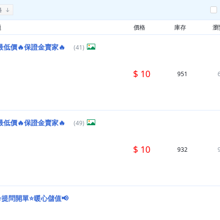
格
題
價格
庫存
瀏
最低價🔥保證金賣家🔥
(41)
$ 10
951
最低價🔥保證金賣家🔥
(49)
$ 10
932
⭐提問開單⭐暖心儲值📢