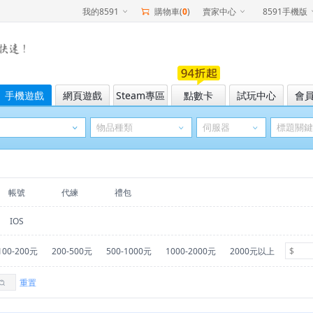
我的8591
購物車(
0
)
賣家中心
8591手機版
手機遊戲
網頁遊戲
Steam專區
點數卡
試玩中心
會
帳號
代練
禮包
IOS
100-200元
200-500元
500-1000元
1000-2000元
2000元以上
重置