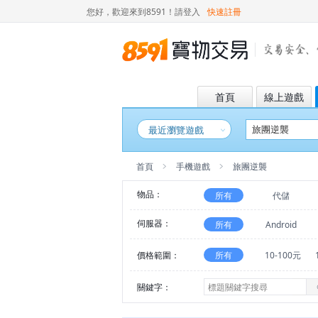
您好，歡迎來到8591！
請登入
快速註冊
首頁
線上遊戲
最近瀏覽遊戲
首頁
手機遊戲
旅團逆襲
物品：
所有
代儲
伺服器：
所有
Android
價格範圍：
所有
10-100元
關鍵字：