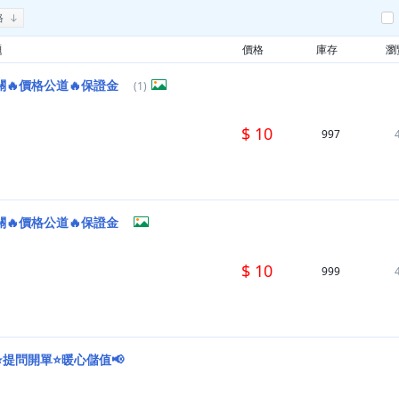
格
題
價格
庫存
瀏
關🔥價格公道🔥保證金
(1)
$ 10
997
關🔥價格公道🔥保證金
$ 10
999
⭐提問開單⭐暖心儲值📢