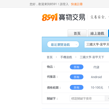
您好，歡迎來到8591！
請登入
快速註冊
首頁
線上遊戲
最近瀏覽遊戲
首頁
手機遊戲
三國大亨-富甲天下
物品：
所有
代儲
伺服器：
所有
Android
價格範圍：
所有
10-100元
關鍵字：