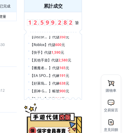
累計成交
已完成
覽量
1
2
5
9
9
2
8
2
,
,
筆
【Roblox
】
代儲
600
元
430
【快手
】
代儲
1,590
元
【其他手遊
】
代儲
2,580
元
【獵魔者傳說
】
代儲
165
元
【EA SPORTS FC™ Mobile
】
代練
191
元
【好萊塢合成：星夢逆襲 Hollywood Merge
】
代練
638
元
【原神 Genshin Impact
】
帳號
900
元
412
購物車
【Roblox
】
道具
200
元
【從前有條街
】
代儲
1,040
元
【富豪娛樂城
】
遊戲幣
531
元
交易留言
【王者榮耀
】
代儲
5,050
元
【心動小鎮 Heartopia
】
代儲
1,500
元
意見回饋
【Garena 傳說對決
】
帳號
3,300
元