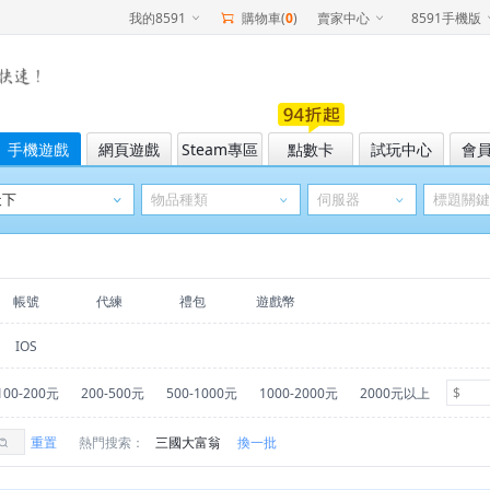
我的8591
購物車(
0
)
賣家中心
8591手機版
手機遊戲
網頁遊戲
Steam專區
點數卡
試玩中心
會
帳號
代練
禮包
遊戲幣
IOS
100-200元
200-500元
500-1000元
1000-2000元
2000元以上
重置
熱門搜索：
三國大富翁
換一批