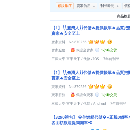
預設排序
賣家信用
刊登時間
價
商品標
【1】
⎝⎝臺灣人⎠⎠代儲🔥提供帳單🔥品質把
賣家🔥安全至上
賣家資料：
No.870256
賣家服務：
保證金賣家
1小時交貨
三國大亨-富甲天下
/
代儲
/
IOS
7年前刊登
【1】
⎝⎝臺灣人⎠⎠代儲🔥提供帳單🔥品質把
賣家🔥安全至上
賣家資料：
No.870256
賣家服務：
保證金賣家
1小時交貨
三國大亨-富甲天下
/
代儲
/
Android
7年前刊登
【3290禮包】
💎伸懶貓代儲💎⭐正規0鎖率
各面額歡迎提問開單📢