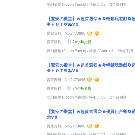
夢幻藥劑 (Potion Punch)
/
代練
/
IOS
3年前刊登
【驚安の殿堂】🔥超首選😍🔥🔄輕鬆玩遊戲🔄
🔷ＨＯＴ💛🐳Ⅴ🏅
賣家資料：
No.2473896
賣家服務：
24小時交貨
夢幻藥劑 (Potion Punch)
/
帳號
/
Android
2年前刊登
【驚安の殿堂】🔥超首選😍🔥🔄輕鬆玩遊戲🔄
🔷ＨＯＴ💛🐳Ⅴ🏅
賣家資料：
No.2473896
賣家服務：
24小時交貨
夢幻藥劑 (Potion Punch)
/
帳號
/
IOS
2年前刊登
【驚安の殿堂】🔥超值首選😍🔥優質組合餐🔄
㊣Ⅴ🏅
賣家資料：
No.2473896
夢幻藥劑 (Potion Punch)
/
代練
/
IOS
1年前刊登