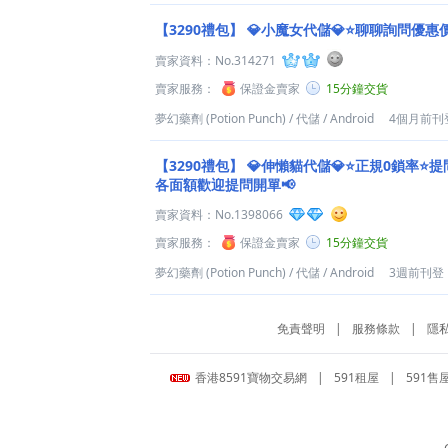
【3290禮包】
💎小魔女代儲💎⭐聊聊詢問優惠
賣家資料：
No.314271
賣家服務：
保證金賣家
15分鐘交貨
夢幻藥劑 (Potion Punch)
/
代儲
/
Android
4個月前刊
【3290禮包】
💎伸懶貓代儲💎⭐正規0鎖率⭐提
各面額歡迎提問開單📢
賣家資料：
No.1398066
賣家服務：
保證金賣家
15分鐘交貨
夢幻藥劑 (Potion Punch)
/
代儲
/
Android
3週前刊登
免責聲明
|
服務條款
|
隱
香港8591寶物交易網
|
591租屋
|
591售