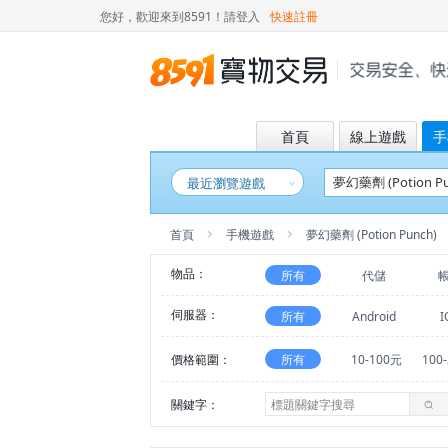
您好，歡迎來到8591！
請登入
快速註冊
首頁
線上遊戲
手
最近瀏覽遊戲
首頁
手機遊戲
夢幻藥劑 (Potion Punch)
物品：
所有
代儲
伺服器：
所有
Android
I
價格範圍：
所有
10-100元
100
關鍵字：