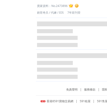
賣家資料：
No.2473896
創世奇兵
/
代練
/
IOS
7年前刊登
免責聲明
|
服務條款
|
隱
香港8591寶物交易網
|
591租屋
|
591售