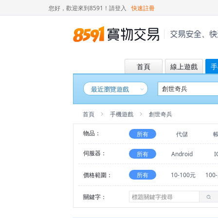
您好，歡迎來到8591！
請登入
快速註冊
首頁
線上遊戲
手
最近瀏覽遊戲
首頁
手機遊戲
創世奇兵
物品：
所有
代儲
伺服器：
所有
Android
I
價格範圍：
所有
10-100元
100
關鍵字：