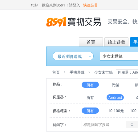
您好，歡迎來到8591！
請登入
快速註冊
首頁
線上遊戲
手
最近瀏覽遊戲
首頁
手機遊戲
少女末世錄
伺服器：And
物品：
所有
代儲
伺服器：
所有
Android
i
價格範圍：
所有
10-100元
100
關鍵字：