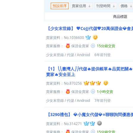
預設排序
賣家信用
刊登時間
價格
商品標題
【少女末世錄】
💖CoJJ代儲💖20萬保證金💎
賣家資料：
No.1036600
賣家服務：
保證金賣家
15分鐘交貨
少女末世錄
/
代儲
/
Android
6年前刊登
【1】
⎝⎝臺灣人⎠⎠代儲🔥提供帳單🔥品質把關
賣家🔥安全至上
賣家資料：
No.870256
賣家服務：
保證金賣家
1小時交貨
少女末世錄
/
代儲
/
Android
7年前刊登
【3290禮包】
💎小魔女代儲💎⭐聊聊詢問優惠
賣家資料：
No.314271
賣家服務：
保證金賣家
15分鐘交貨