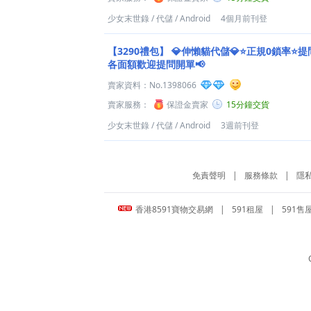
少女末世錄
/
代儲
/
Android
4個月前刊登
【3290禮包】
💎伸懶貓代儲💎⭐正規0鎖率⭐提
各面額歡迎提問開單📢
賣家資料：
No.1398066
賣家服務：
保證金賣家
15分鐘交貨
少女末世錄
/
代儲
/
Android
3週前刊登
免責聲明
|
服務條款
|
隱
香港8591寶物交易網
|
591租屋
|
591售