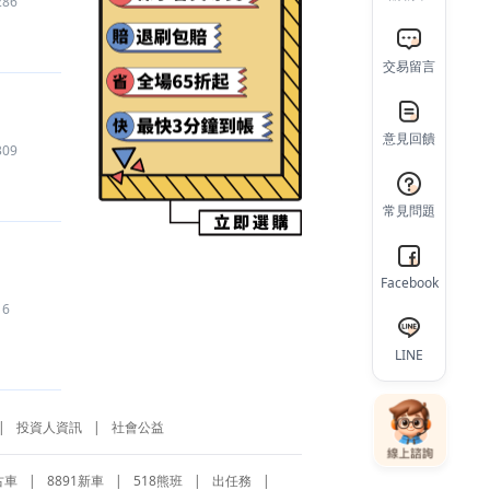
286
【原神 Genshin Impact
】
代儲
480
元
【Pikmin Bloom 皮克敏
】
代儲
750
元
交易留言
【Discord Nitro
】
代儲
1,230
元
【Roblox
】
代儲
300
元
意見回饋
【Spotify
】
代儲
150
元
309
【貓耳FM
】
代儲
620
元
【AION2
】
遊戲幣
4,761
元
常見問題
【三角洲行動
】
帳號
100
元
【火炬之光：無限
】
道具
840
元
【Roblox
】
代儲
600
元
Facebook
6
【火炬之光：無限
】
道具
670
元
【Roblox
】
道具
360
元
LINE
【三角洲行動
】
帳號
100
元
【三角洲行動
】
帳號
999
元
【Pokemon GO
】
代練
2,553
元
|
投資人資訊
|
社會公益
【Spotify
】
禮包
500
元
古車
|
8891新車
|
518熊班
|
出任務
|
【第五人格
】
代儲
1,660
元