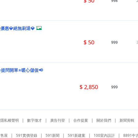
$ 50
998
員優惠💎絕無刷退💎
$ 50
999
⭐提問開單⭐暖心儲值📢
$ 2,850
999
隱私權聲明
|
數字徵才
|
廣告刊登
|
合作提案
|
關於我們
|
新聞剪輯
1售屋
|
591實價登錄
|
591新聞
|
591新建案
|
100室內設計
|
8891中