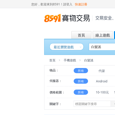
您好，歡迎來到8591！
請登入
快速註冊
首頁
線上遊戲
最近瀏覽遊戲
首頁
手機遊戲
白髮謠
物品：
所有
代儲
伺服器：
所有
Android
價格範圍：
所有
10-100元
關鍵字：