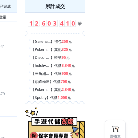
累計成交
已完成
覽量
1
2
6
0
3
4
1
0
,
,
筆
【Garena 傳說對決
】
禮包
250
元
541
【Pokemon GO
】
其他
325
元
【Discord Nitro
】
帳號
95
元
【hololive Dreams
】
代儲
3,340
元
【三角洲行動
】
代練
900
元
【巔峰極速
】
代儲
750
元
【Pokemon GO
】
其他
2,340
元
479
【Spotify
】
代儲
1,050
元
【Garena 傳說對決
】
禮包
320
元
【金鏟鏟之戰
】
代儲
380
元
【勝利女神：妮姬
】
代儲
1,100
元
【Netflix
】
代儲
600
元
購物車
【唱舞全明星
】
代儲
2,750
元