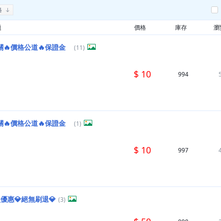
格
題
價格
庫存
瀏
關🔥價格公道🔥保證金
(11)
$ 10
994
關🔥價格公道🔥保證金
(1)
$ 10
997
員優惠💎絕無刷退💎
(3)