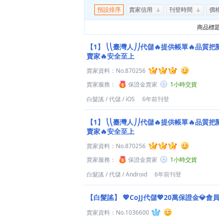
預設排序
賣家信用
刊登時間
價
商品標
【1】
⎝⎝臺灣人⎠⎠代儲🔥提供帳單🔥品質把
賣家🔥安全至上
賣家資料：
No.870256
賣家服務：
保證金賣家
1小時交貨
白髮謠
/
代儲
/
iOS
6年前刊登
【1】
⎝⎝臺灣人⎠⎠代儲🔥提供帳單🔥品質把
賣家🔥安全至上
賣家資料：
No.870256
賣家服務：
保證金賣家
1小時交貨
白髮謠
/
代儲
/
Android
6年前刊登
【白髮謠】
💖CoJJ代儲💖20萬保證金💎會
賣家資料：
No.1036600