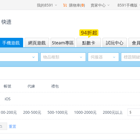
我的8591
購物車(
0
)
賣家中心
8591手機版
手機遊戲
網頁遊戲
Steam專區
點數卡
試玩中心
會
帳號
代練
禮包
iOS
100-200元
200-500元
500-1000元
1000-2000元
2000元以上
重置