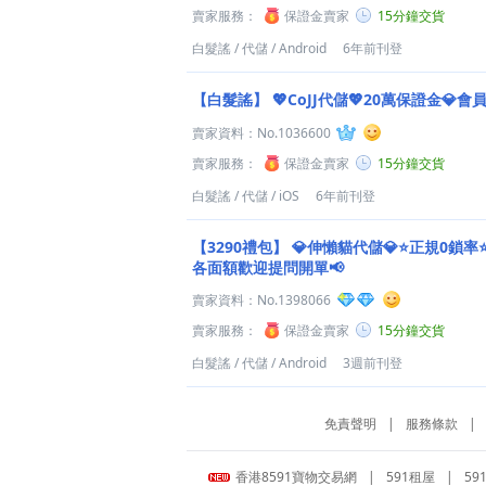
賣家服務：
保證金賣家
15分鐘交貨
白髮謠
/
代儲
/
Android
6年前刊登
【白髮謠】
💖CoJJ代儲💖20萬保證金💎會
賣家資料：
No.1036600
賣家服務：
保證金賣家
15分鐘交貨
白髮謠
/
代儲
/
iOS
6年前刊登
【3290禮包】
💎伸懶貓代儲💎⭐正規0鎖率
各面額歡迎提問開單📢
賣家資料：
No.1398066
賣家服務：
保證金賣家
15分鐘交貨
白髮謠
/
代儲
/
Android
3週前刊登
免責聲明
|
服務條款
|
香港8591寶物交易網
|
591租屋
|
59