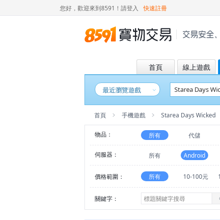
您好，歡迎來到8591！
請登入
快速註冊
首頁
線上遊戲
最近瀏覽遊戲
首頁
手機遊戲
Starea Days Wicked
物品：
所有
代儲
伺服器：
所有
Android
價格範圍：
所有
10-100元
關鍵字：