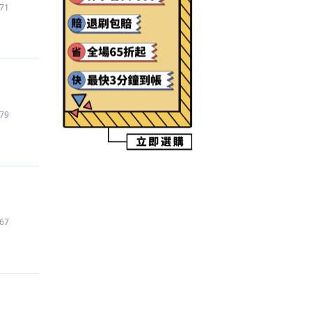
71
【Garena 傳說對決
】
代儲
990
元
【Roblox
】
代儲
1,800
元
【WePlay - 線上桌遊吧
】
代儲
400
元
【Pokemon GO
】
帳號
1,702
元
【逆水寒手遊
】
代儲
5,750
元
【HIT 2
】
遊戲幣
1,000
元
79
【Kingshot
】
代儲
1,770
元
【異環
】
代儲
1,705
元
【愛奇藝
】
代儲
200
元
【Garena 傳說對決
】
代練
975
元
【Roblox
】
代儲
150
元
【Roblox
】
道具
150
元
67
【崩壞：星穹鐵道
】
代儲
1,680
元
【Apex 英雄 M
】
禮包
2,620
元
【Garena 傳說對決
】
代練
900
元
【荒野亂鬥 Brawl Stars
】
代儲
950
元
【PUBG MOBILE：絕地求生 M
】
代儲
1,000
元