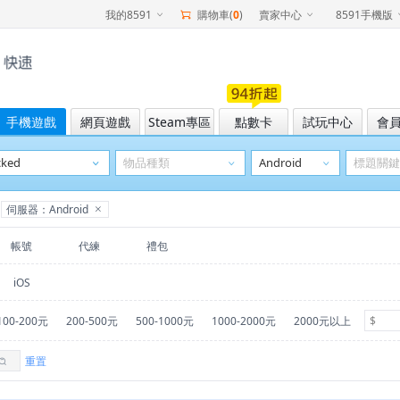
我的8591
購物車(
0
)
賣家中心
8591手機版
手機遊戲
網頁遊戲
Steam專區
點數卡
試玩中心
會
伺服器：Android
帳號
代練
禮包
iOS
100-200元
200-500元
500-1000元
1000-2000元
2000元以上
重置