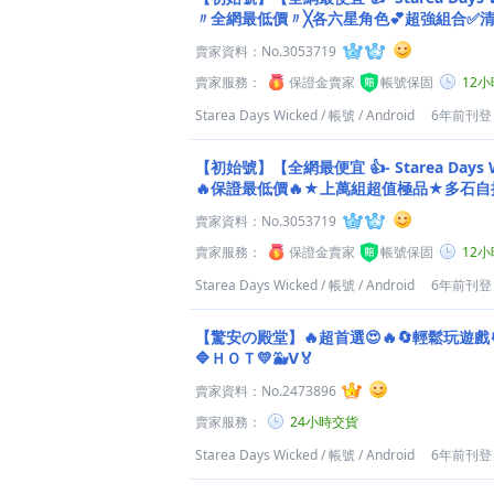
〃全網最低價〃╳各六星角色💕超強組合✅清
賣家資料：
No.3053719
賣家服務：
保證金賣家
帳號保固
12
Starea Days Wicked
/
帳號
/
Android
6年前刊登
【初始號】【全網最便宜 👍- Starea Day
🔥保證最低價🔥★上萬組超值極品★多石
老店
賣家資料：
No.3053719
賣家服務：
保證金賣家
帳號保固
12
Starea Days Wicked
/
帳號
/
Android
6年前刊登
【驚安の殿堂】🔥超首選😍🔥🔄輕鬆玩遊戲
🔷ＨＯＴ💛🐳Ⅴ🏅
賣家資料：
No.2473896
賣家服務：
24小時交貨
Starea Days Wicked
/
帳號
/
Android
6年前刊登