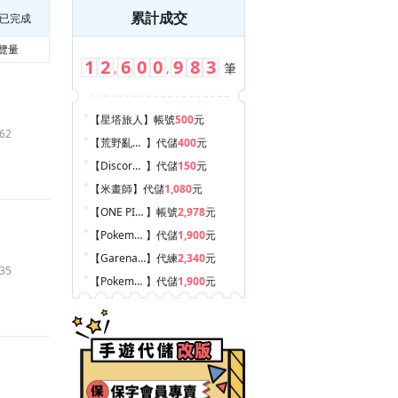
累計成交
已完成
覽量
1
2
6
0
0
9
8
3
,
,
筆
【星塔旅人
】
帳號
500
元
62
【荒野亂鬥 Brawl Stars
】
代儲
400
元
【Discord Nitro
】
代儲
150
元
【米畫師
】
代儲
1,080
元
【ONE PIECE Bounty Rush
】
帳號
2,978
元
【Pokemon UNITE
】
代儲
1,900
元
【Garena 傳說對決
】
代練
2,340
元
35
【Pokemon UNITE
】
代儲
1,900
元
【塔和弓 Tower And Bows
】
代練
500
元
【RO 仙境傳說：世界之旅
】
遊戲幣
1,500
元
【遊戲王 MASTER DUEL（手機版）
】
帳號
70
元
【Roblox
】
道具
150
元
【三角洲行動
】
代儲
2,680
元