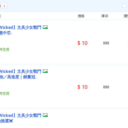
格
題
價格
庫存
瀏
惠中⏰.
$ 10
888
小時交貨
s Wicked】文具少女戰鬥
自抽／高進度｜銷量冠軍
$ 10
888
小時交貨
s Wicked】文具少女戰鬥
助挑選💓