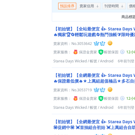
預設排序
賣家信用
刊登時間
價
商品標
【初始號】【全站最便宜 👍- Starea Days Wicked】文具少女戰鬥
🔥獨家🏆🔄輕鬆玩遊戲🔄熱門強帳🔰限時優
賣家資料：
No.3053642
賣家服務：
保證金賣家
帳號保固
12
Starea Days Wicked
/
帳號
/
Android
6年前刊登
【初始號】【全網最便宜 👍- Starea Day
🔥保證最低價🔥★上萬組超值極品★多石
老店★
賣家資料：
No.3053719
賣家服務：
保證金賣家
帳號保固
12
Starea Days Wicked
/
帳號
/
Android
6年前刊登
【初始號】【全網最便宜 👍- Starea Day
💟促銷中💟 💓首抽組合初始 💓上萬組合自