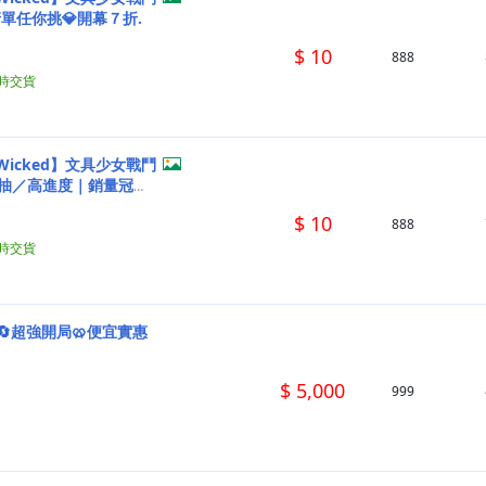
單任你挑💎開幕７折.
$ 10
888
小時交貨
s Wicked】文具少女戰鬥
自抽／高進度｜銷量冠軍
$ 10
888
小時交貨
🔄超強開局🥨便宜實惠
$ 5,000
999