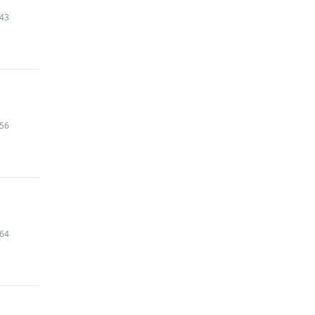
43
56
64