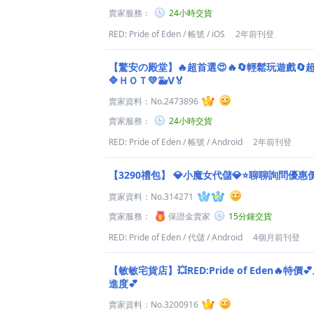
賣家服務：
24小時交貨
RED: Pride of Eden
/
帳號
/
iOS
2年前刊登
【驚安の殿堂】🔥超首選😍🔥🔄輕鬆玩遊戲🔄
🔷ＨＯＴ💛🐳Ⅴ🏅
賣家資料：
No.2473896
賣家服務：
24小時交貨
RED: Pride of Eden
/
帳號
/
Android
2年前刊登
【3290禮包】
💎小魔女代儲💎⭐聊聊詢問優惠
賣家資料：
No.314271
賣家服務：
保證金賣家
15分鐘交貨
RED: Pride of Eden
/
代儲
/
Android
4個月前刊登
【敏敏宅貨店】💥RED:Pride of Eden🔥特
進度💕
賣家資料：
No.3200916