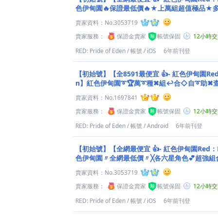
色伊甸園🔥保證最低價🔥★上萬組超值極品★
銷量冠軍老店★
賣家資料：
No.3053719
賣家服務：
保證金賣家
帳號保固
12小時
RED: Pride of Eden
/
帳號
/
iOS
6年前刊登
【初始號】【全8591最便宜 👍- 紅色伊甸園Red：P
n】紅色伊甸園➰🏆萬➰種✖組↩合◇自➰助✖
（ OωO）⎠.
賣家資料：
No.1697841
賣家服務：
保證金賣家
帳號保固
12小時
RED: Pride of Eden
/
帳號
/
Android
6年前刊登
【初始號】【全網最便宜 👍- 紅色伊甸園Red：PRI
色伊甸園〃全網最低價〃╳各六星角色💕超強組
幕１折★.
賣家資料：
No.3053719
賣家服務：
保證金賣家
帳號保固
12小時
RED: Pride of Eden
/
帳號
/
iOS
6年前刊登