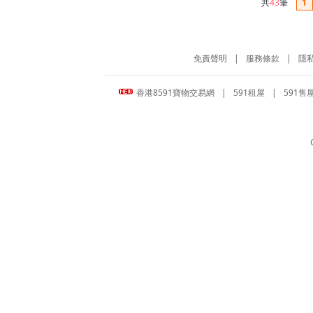
共
43
筆
1
免責聲明
|
服務條款
|
隱
香港8591寶物交易網
|
591租屋
|
591售