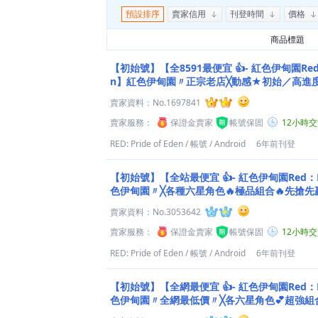
預設排序
賣家信用
刊登時間
價格
商品標題
【初始號】【全8591最便宜 👍- 紅色伊甸園Red：P
n】紅色伊甸園〃正宗老店╳動感★初始／高進度
｜清單任選◇
賣家資料：
No.1697841
賣家服務：
保證金賣家
帳號保固
12小時
RED: Pride of Eden
/
帳號
/
Android
6年前刊登
【初始號】【全站最便宜 👍- 紅色伊甸園Red：PRI
色伊甸園〃╳各種六星角色🔥極品組合🔥先搶先
賣家資料：
No.3053642
賣家服務：
保證金賣家
帳號保固
12小時
RED: Pride of Eden
/
帳號
/
Android
6年前刊登
【初始號】【全網最便宜 👍- 紅色伊甸園Red：PRI
色伊甸園〃全網最低價〃╳各六星角色💕超強組
幕１折★