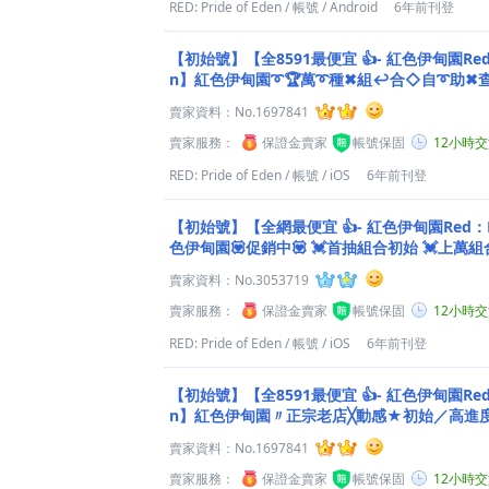
RED: Pride of Eden
/
帳號
/
Android
6年前刊登
【初始號】【全8591最便宜 👍- 紅色伊甸園Red：P
n】紅色伊甸園➰🏆萬➰種✖組↩合◇自➰助✖
（ OωO）⎠
賣家資料：
No.1697841
賣家服務：
保證金賣家
帳號保固
12小時
RED: Pride of Eden
/
帳號
/
iOS
6年前刊登
【初始號】【全網最便宜 👍- 紅色伊甸園Red：PRI
色伊甸園💟促銷中💟 💓首抽組合初始 💓上萬
賣家資料：
No.3053719
賣家服務：
保證金賣家
帳號保固
12小時
RED: Pride of Eden
/
帳號
/
iOS
6年前刊登
【初始號】【全8591最便宜 👍- 紅色伊甸園Red：P
n】紅色伊甸園〃正宗老店╳動感★初始／高進度
｜清單任選◇.
賣家資料：
No.1697841
賣家服務：
保證金賣家
帳號保固
12小時