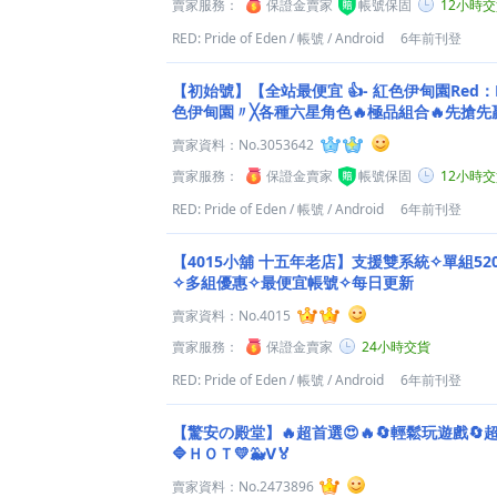
賣家服務：
保證金賣家
帳號保固
12小時
RED: Pride of Eden
/
帳號
/
Android
6年前刊登
【初始號】【全站最便宜 👍- 紅色伊甸園Red：PRI
色伊甸園〃╳各種六星角色🔥極品組合🔥先搶先
賣家資料：
No.3053642
賣家服務：
保證金賣家
帳號保固
12小時
RED: Pride of Eden
/
帳號
/
Android
6年前刊登
【4015小舖 十五年老店】支援雙系統✧單組5200
✧多組優惠✧最便宜帳號✧每日更新
賣家資料：
No.4015
賣家服務：
保證金賣家
24小時交貨
RED: Pride of Eden
/
帳號
/
Android
6年前刊登
【驚安の殿堂】🔥超首選😍🔥🔄輕鬆玩遊戲🔄
🔷ＨＯＴ💛🐳Ⅴ🏅
賣家資料：
No.2473896