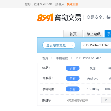
您好，歡迎來到8591！
請登入
快速註冊
首頁
線上遊戲
手
最近瀏覽遊戲
首頁
手機遊戲
RED: Pride of Eden
物品：
所有
代儲
伺服器：
所有
Android
i
價格範圍：
所有
10-100元
100
關鍵字：