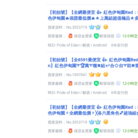
【初始號】【全網最便宜 👍- 紅色伊甸園Red：PRI
色伊甸園🔥保證最低價🔥★上萬組超值極品★
銷量冠軍老店★
賣家資料：
No.3053719
賣家服務：
保證金賣家
帳號保固
12小時
RED: Pride of Eden
/
帳號
/
Android
6年前刊登
【初始號】【全8591最便宜 👍- 紅色伊甸園Red：P
n】紅色伊甸園➰🏆萬➰種✖組↩合◇自➰助✖
（ OωO）⎠
賣家資料：
No.1697841
賣家服務：
保證金賣家
帳號保固
12小時
RED: Pride of Eden
/
帳號
/
Android
6年前刊登
【初始號】【全網最便宜 👍- 紅色伊甸園Red：PRI
色伊甸園〃全網最低價〃╳各六星角色💕超強組
幕１折★.
賣家資料：
No.3053719
賣家服務：
保證金賣家
帳號保固
12小時