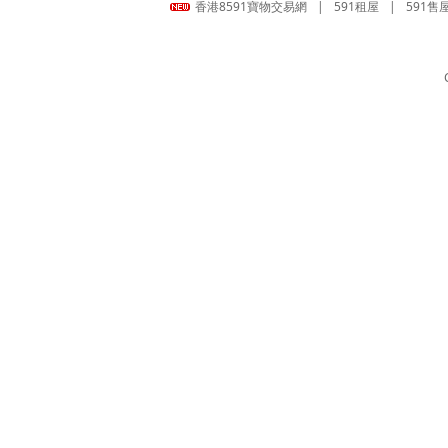
香港8591寶物交易網
|
591租屋
|
591售