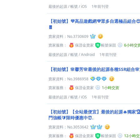
最後的起源
/
帳號
/
iOS
1年前刊登
【初始號】💜高品遊戲網💜眾多自選極品組合
🧧
賣家資料：
No.3730609
賣家服務：
保證金賣家
帳號保固
6小時交
最後的起源
/
帳號
/
Android
1年前刊登
【初始號】🌸馨芳🌸最後的起源各種SSR組合🌸
賣家資料：
No.3986958
賣家服務：
保證金賣家
1小時交貨
最後的起源
/
帳號
/
iOS
1年前刊登
【初始號】【全站最便宜】最後的起源🔥獨家🏆
門強帳🔰限時優惠中⏰.
賣家資料：
No.3053642
賣家服務：
保證金賣家
帳號保固
12小時