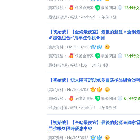
賣家服務：
保證金賣家
帳號保固
12小時
最後的起源
/
帳號
/
Android
6年前刊登
【初始號】【全網最便宜】最後的起源〃全網最
💕超強組合✅清單任你挑💎開
賣家資料：
No.3053719
賣家服務：
保證金賣家
帳號保固
12小時
最後的起源
/
帳號
/
iOS
6年前刊登
【初始號】💥太陽商舖💥眾多自選極品組合😍
賣家資料：
No.1064708
賣家服務：
保證金賣家
帳號保固
6小時交
最後的起源
/
帳號
/
Android
4年前刊登
【初始號】【全站最便宜】最後的起源🔥獨家🏆
門強帳🔰限時優惠中⏰
賣家資料：
No.3053642