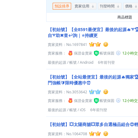
預設排序
賣家信用
刊登時間
價格
商品標題
【初始號】【全8591最便宜】最後的起源🔥➰
自➰助✖查↩詢｜⭐持續更
賣家資料：
No.1697841
賣家服務：
保證金賣家
帳號保固
12小時
最後的起源
/
帳號
/
Android
6年前刊登
【初始號】【全站最便宜】最後的起源🔥獨家🏆
門強帳🔰限時優惠中⏰
賣家資料：
No.3053642
賣家服務：
保證金賣家
帳號保固
12小時
最後的起源
/
帳號
/
iOS
6年前刊登
【初始號】💥太陽商舖💥眾多自選極品組合😍
賣家資料：
No.1064708