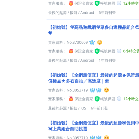
賣家服務：
保證金賣家
帳號保固
12小時
最後的起源
/
帳號
/
Android
6年前刊登
【初始號】💜高品遊戲網💜眾多自選極品組合
💗
賣家資料：
No.3730609
賣家服務：
保證金賣家
帳號保固
6小時交
最後的起源
/
帳號
/
Android
1年前刊登
【初始號】【全網最便宜】最後的起源🔥保證最
值極品★多石自抽／高進度｜銷
賣家資料：
No.3053719
賣家服務：
保證金賣家
帳號保固
12小時
最後的起源
/
帳號
/
iOS
6年前刊登
【初始號】【全網最便宜】最後的起源💟促銷中
💓上萬組合自助挑選
賣家資料：
No.3053719