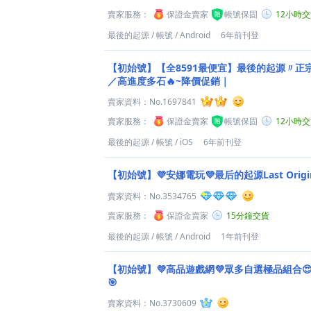
賣家服務：
保證金賣家
帳號保固
12小時
最後的起源
/
帳號
/
Android
6年前刊登
【初始號】【全8591最便宜】最後的起源〃正
／高進度多石🔥~降價促銷｜
賣家資料：
No.1697841
賣家服務：
保證金賣家
帳號保固
12小時
最後的起源
/
帳號
/
iOS
6年前刊登
【初始號】💜安娜電玩💜最后的起源Last Origin
賣家資料：
No.3534765
賣家服務：
保證金賣家
15分鐘交貨
最後的起源
/
帳號
/
Android
1年前刊登
【初始號】💜高品遊戲網💜眾多自選極品組合
🎯
賣家資料：
No.3730609