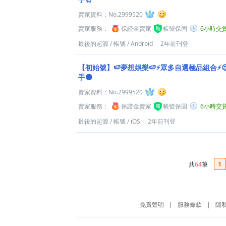
賣家資料：
No.2999520
賣家服務：
保證金賣家
帳號保固
6小時交
最後的起源
/
帳號
/
Android
2年前刊登
【初始號】🍉夢想娛樂🍉⚡眾多自選極品組合⚡
手🟤
賣家資料：
No.2999520
賣家服務：
保證金賣家
帳號保固
6小時交
最後的起源
/
帳號
/
iOS
2年前刊登
共
64
筆
1
免責聲明
|
服務條款
|
隱