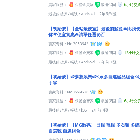
賣家服務：
保證金賣家
帳號保固
6小時交
最後的起源
/
帳號
/
Android
2年前刊登
【初始號】【全站最便宜】最後的起源🔥比我
你🌳便宜實惠☘️清單任選㊣百
賣家資料：
No.3053642
賣家服務：
保證金賣家
帳號保固
12小時
最後的起源
/
帳號
/
Android
6年前刊登
【初始號】🍉夢想娛樂🍉⚡眾多自選極品組合⚡
手🎲
賣家資料：
No.2999520
賣家服務：
保證金賣家
帳號保固
6小時交
最後的起源
/
帳號
/
iOS
2年前刊登
【初始號】【MG數碼】 日服 韓服 多石號 多罐
自選號 自選組合