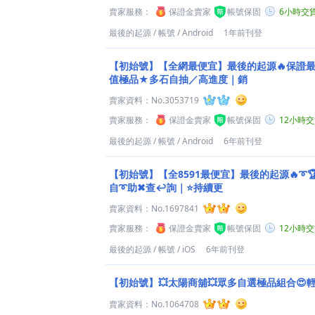
賣家服務：
保證金賣家
帳號保固
6小時交
最後的起源
/
帳號
/
Android
1年前刊登
【初始號】【全網最便宜】最後的起源🔥保證最
值極品★多石自抽／高進度｜銷
賣家資料：
No.3053719
賣家服務：
保證金賣家
帳號保固
12小時
最後的起源
/
帳號
/
Android
6年前刊登
【初始號】【全8591最便宜】最後的起源🔥➰
自➰助✖查↩詢｜⭐持續更
賣家資料：
No.1697841
賣家服務：
保證金賣家
帳號保固
12小時
最後的起源
/
帳號
/
iOS
6年前刊登
【初始號】💥太陽商舖💥眾多自選極品組合😍
賣家資料：
No.1064708