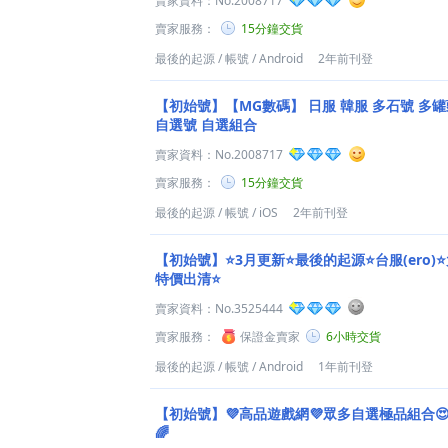
賣家資料：
No.2008717
賣家服務：
15分鐘交貨
最後的起源
/
帳號
/
Android
2年前刊登
【初始號】【MG數碼】 日服 韓服 多石號 多罐
自選號 自選組合
賣家資料：
No.2008717
賣家服務：
15分鐘交貨
最後的起源
/
帳號
/
iOS
2年前刊登
【初始號】⭐️3月更新⭐️最後的起源⭐️台服(ero
特價出清⭐️
賣家資料：
No.3525444
賣家服務：
保證金賣家
6小時交貨
最後的起源
/
帳號
/
Android
1年前刊登
【初始號】💜高品遊戲網💜眾多自選極品組合
🌈