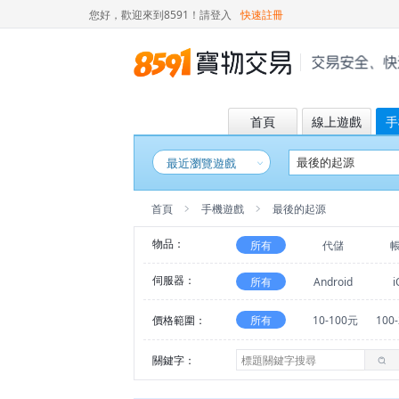
您好，歡迎來到8591！
請登入
快速註冊
首頁
線上遊戲
手
最近瀏覽遊戲
首頁
手機遊戲
最後的起源
物品：
所有
代儲
伺服器：
所有
Android
i
價格範圍：
所有
10-100元
100
關鍵字：