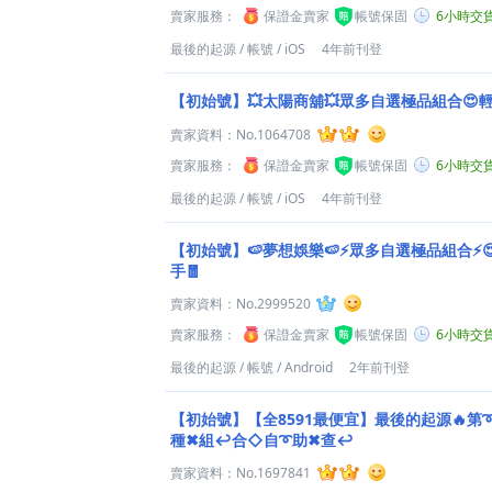
賣家服務：
保證金賣家
帳號保固
6小時交
最後的起源
/
帳號
/
iOS
4年前刊登
【初始號】💥太陽商舖💥眾多自選極品組合😍
賣家資料：
No.1064708
賣家服務：
保證金賣家
帳號保固
6小時交
最後的起源
/
帳號
/
iOS
4年前刊登
【初始號】🍉夢想娛樂🍉⚡眾多自選極品組合⚡
手🧧
賣家資料：
No.2999520
賣家服務：
保證金賣家
帳號保固
6小時交
最後的起源
/
帳號
/
Android
2年前刊登
【初始號】【全8591最便宜】最後的起源🔥第
種✖組↩合◇自➰助✖查↩
賣家資料：
No.1697841