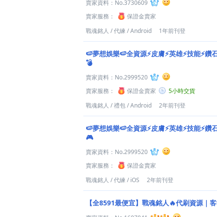
賣家資料：
No.3730609
賣家服務：
保證金賣家
戰魂銘人
/
代練
/
Android
1年前刊登
🍉夢想娛樂🍉全資源⚡皮膚⚡英雄⚡技能⚡鑽
💣
賣家資料：
No.2999520
賣家服務：
保證金賣家
5小時交貨
戰魂銘人
/
禮包
/
Android
2年前刊登
🍉夢想娛樂🍉全資源⚡皮膚⚡英雄⚡技能⚡鑽
🎮
賣家資料：
No.2999520
賣家服務：
保證金賣家
戰魂銘人
/
代練
/
iOS
2年前刊登
【全8591最便宜】戰魂銘人🔥代刷資源｜