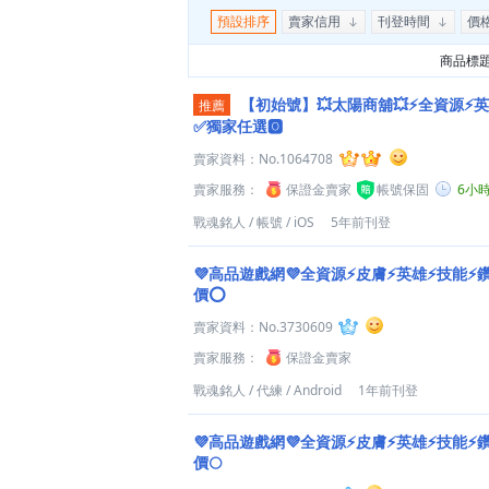
預設排序
賣家信用
刊登時間
價
商品標
【初始號】💥太陽商舖💥⚡全資源⚡英
推薦
✅獨家任選🅾️
賣家資料：
No.1064708
賣家服務：
保證金賣家
帳號保固
6小
戰魂銘人
/
帳號
/
iOS
5年前刊登
💜高品遊戲網💜全資源⚡皮膚⚡英雄⚡技能⚡
價⭕
賣家資料：
No.3730609
賣家服務：
保證金賣家
戰魂銘人
/
代練
/
Android
1年前刊登
💜高品遊戲網💜全資源⚡皮膚⚡英雄⚡技能⚡
價🌕