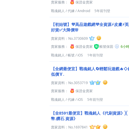
賣家服務：
保證金賣家
戰魂銘人
/
代練
/
Android
5年前刊登
【初始號】💜高品遊戲網💜全資源⚡皮膚⚡英
好貨✅大降價🌸
賣家資料：
No.3730609
賣家服務：
保證金賣家
帳號保固
6小
戰魂銘人
/
帳號
/
iOS
1年前刊登
【全網最便宜】戰魂銘人🔄輕鬆玩遊戲🔥
低價🏅.
賣家資料：
No.3053719
賣家服務：
保證金賣家
戰魂銘人
/
代練
/
iOS
5年前刊登
【全8591最便宜】戰魂銘人《代刷資源》╳
幣.鑽石.資源》
賣家資料：
No.1697841