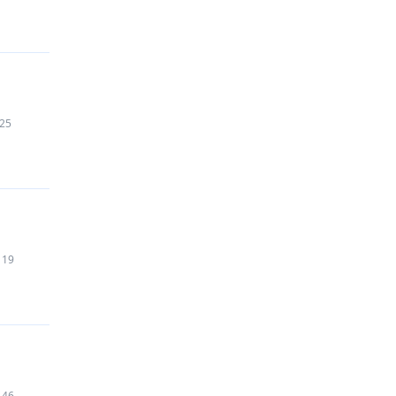
25
119
146