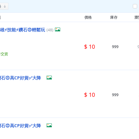
格
題
價格
庫存
瀏
雄⚡技能⚡鑽石😍輕鬆玩
(48)
$ 10
999
時交貨
鑽石😍高CP好貨✅大降
$ 10
999
鑽石😍高CP好貨✅大降