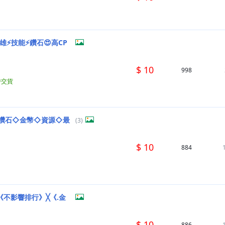
雄⚡技能⚡鑽石😍高CP
$ 10
998
時交貨
◇鑽石◇金幣◇資源◇最
(3)
$ 10
884
《不影響排行》╳《.金
$ 10
886