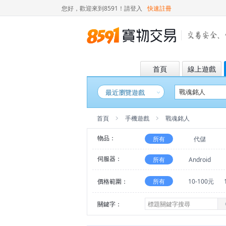
您好，歡迎來到8591！
請登入
快速註冊
首頁
線上遊戲
最近瀏覽遊戲
首頁
手機遊戲
戰魂銘人
物品：
所有
代儲
伺服器：
所有
Android
價格範圍：
所有
10-100元
關鍵字：