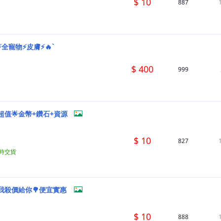
$ 10
887
全寵物⚡皮膚⚡🔥`
$ 400
999
超值🌟金幣+鑽石+資源
$ 10
827
小時交貨
我殺價給你🌳便宜實惠
$ 10
888