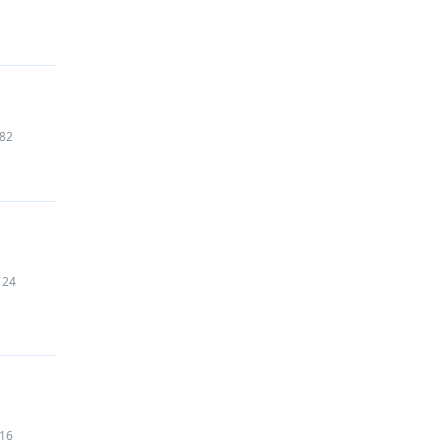
82
124
16