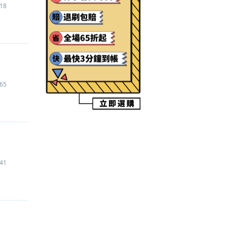
18
【寵物島 Livly Island 與寵物同住的小島
】
代練
5,000
元
【三角洲行動
】
帳號
500
元
【Roblox
】
代儲
750
元
【LINE貼圖
】
禮包
440
元
【Spotify
】
代儲
980
元
【暗黑破壞神 永生不朽
】
代儲
750
元
65
【原神 Genshin Impact
】
代儲
840
元
【Blox Fruits
】
禮包
150
元
【Garena 傳說對決
】
禮包
106
元
【球球英雄
】
代儲
2,800
元
【YouTube
】
代儲
70
元
【Roblox
】
代儲
1,500
元
41
【Roblox
】
代儲
150
元
【Last War:Survival Game
】
代儲
2,500
元
【煙雨江湖
】
代儲
2,780
元
【明日方舟：終末地
】
代儲
780
元
【Garena 傳說對決
】
代儲
2,900
元