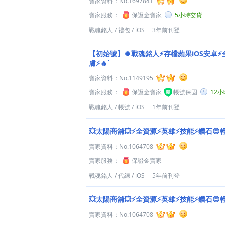
賣家資料：
No.1697841
賣家服務：
保證金賣家
5小時交貨
戰魂銘人
/
禮包
/
iOS
3年前刊登
【初始號】🍀戰魂銘人⚡存檔蘋果iOS安卓
膚⚡🔥`
賣家資料：
No.1149195
賣家服務：
保證金賣家
帳號保固
12
戰魂銘人
/
帳號
/
iOS
1年前刊登
💥太陽商舖💥⚡全資源⚡英雄⚡技能⚡鑽石😍
賣家資料：
No.1064708
賣家服務：
保證金賣家
戰魂銘人
/
代練
/
iOS
5年前刊登
💥太陽商舖💥⚡全資源⚡英雄⚡技能⚡鑽石
賣家資料：
No.1064708