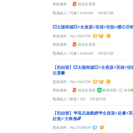
賣家服務：
保證金賣家
戰魂銘人
/
代練
/
Android
5年前刊登
💥太陽商舖💥⚡全資源⚡英雄⚡技能⚡鑽石😍
賣家資料：
No.1064708
賣家服務：
保證金賣家
戰魂銘人
/
代練
/
Android
5年前刊登
【初始號】💥太陽商舖💥⚡全資源⚡英雄⚡技
任選🟫
賣家資料：
No.1064708
賣家服務：
保證金賣家
帳號保固
6小
戰魂銘人
/
帳號
/
iOS
5年前刊登
【初始號】💜高品遊戲網💜全資源⚡皮膚⚡英
好貨✅大降價🌈
賣家資料：
No.3730609