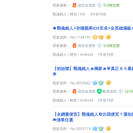
賣家服務：
保證金賣家
5小時交貨
戰魂銘人
/
禮包
/
iOS
3年前刊登
🍀戰魂銘人⚡存檔蘋果iOS安卓⚡全英雄滿級⚡
賣家資料：
No.1149195
賣家服務：
保證金賣家
5小時交貨
戰魂銘人
/
禮包
/
Android
1年前刊登
【初始號】戰魂銘人🔥獨家🔥🌟真正８５最
🌟
賣家資料：
No.3053642
賣家服務：
保證金賣家
帳號保固
12
戰魂銘人
/
帳號
/
Android
3年前刊登
【全網最便宜】戰魂銘人🔄比我便宜？通知
☘️清單任選
賣家資料：
No.3053719