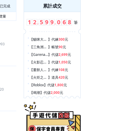
累計成交
已完成
覽量
1
2
5
9
9
0
6
8
,
,
筆
【貓咪大戰爭
】
代練
300
元
993
【三角洲行動
】
帳號
90
元
【Garena 決勝時刻 Mobile
】
代儲
2,699
元
【火影忍者（手遊）
】
代儲
1,050
元
【薑餅人放置大戰爭 - 餅乾養成RPG
】
代練
108
元
【火炬之光：無限
】
道具
420
元
【Roblox
】
代儲
1,800
元
20
【鳴潮
】
代儲
2,000
元
【AION2
】
代練
850
元
【Roblox
】
代儲
285
元
【Roblox
】
代儲
255
元
【Pokemon GO
】
帳號
250
元
【NBA 巔峰對決
】
代儲
580
元