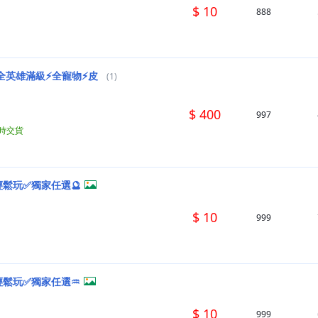
$ 10
888
⚡全英雄滿級⚡全寵物⚡皮
(1)
$ 400
997
小時交貨
輕鬆玩✅獨家任選🔮
$ 10
999
輕鬆玩✅獨家任選♒
$ 10
999