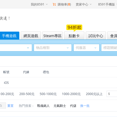
我的8591
購物車(
0
)
賣家中心
8591手機版
手機遊戲
網頁遊戲
Steam專區
點數卡
試玩中心
會
帳號
代練
禮包
iOS
100-200元
200-500元
500-1000元
1000-2000元
2000元以上
重置
熱門搜索：
戰魂銘人
元氣騎士
代儲
換一批