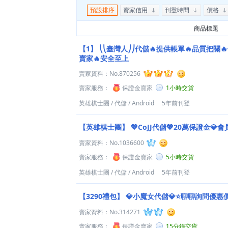
預設排序
賣家信用
刊登時間
價格
商品標題
【1】
⎝⎝臺灣人⎠⎠代儲🔥提供帳單🔥品質把關
賣家🔥安全至上
賣家資料：
No.870256
賣家服務：
保證金賣家
1小時交貨
英雄棋士團
/
代儲
/
Android
5年前刊登
【英雄棋士團】
💖CoJJ代儲💖20萬保證金💎
賣家資料：
No.1036600
賣家服務：
保證金賣家
5小時交貨
英雄棋士團
/
代儲
/
Android
5年前刊登
【3290禮包】
💎小魔女代儲💎⭐聊聊詢問優惠
賣家資料：
No.314271
賣家服務：
保證金賣家
15分鐘交貨