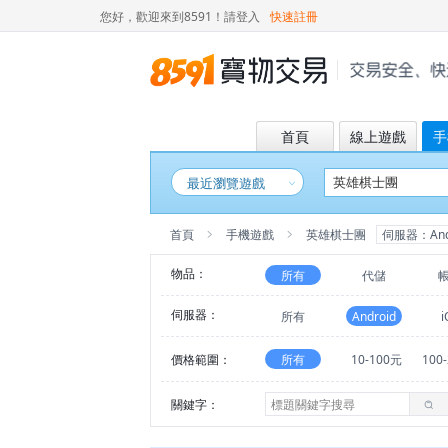
您好，歡迎來到8591！
請登入
快速註冊
首頁
線上遊戲
手
最近瀏覽遊戲
首頁
手機遊戲
英雄棋士團
伺服器：And
物品：
所有
代儲
伺服器：
所有
Android
i
價格範圍：
所有
10-100元
100
關鍵字：