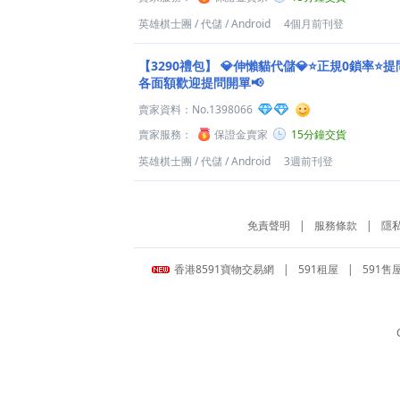
英雄棋士團
/
代儲
/
Android
4個月前刊登
【3290禮包】
💎伸懶貓代儲💎⭐正規0鎖率⭐提
各面額歡迎提問開單📢
賣家資料：
No.1398066
賣家服務：
保證金賣家
15分鐘交貨
英雄棋士團
/
代儲
/
Android
3週前刊登
免責聲明
|
服務條款
|
隱
香港8591寶物交易網
|
591租屋
|
591售