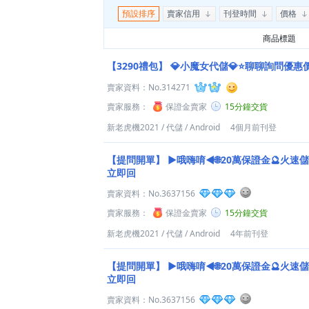
預設排序
賣家信用
刊登時間
價格
商品標題
【3290禮包】
💎小魔女代儲💎⭐聊聊詢問優惠
賣家資料：
No.314271
賣家服務：
保證金賣家
15分鐘交貨
新老虎機2021
/
代儲
/
Android
4個月前刊登
【提問開單】
►哦嗨唷◄🌐20萬保證金🔮火速儲
立即回
賣家資料：
No.3637156
賣家服務：
保證金賣家
15分鐘交貨
新老虎機2021
/
代儲
/
Android
4年前刊登
【提問開單】
►哦嗨唷◄🌐20萬保證金🔮火速儲
立即回
賣家資料：
No.3637156