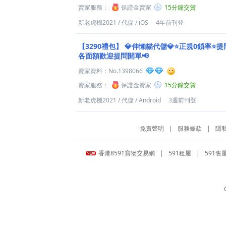
賣家服務：
保證金賣家
15分鐘交貨
新老虎機2021
/
代儲
/
iOS
4年前刊登
【3290禮包】
💎伸懶貓代儲💎⭐正規0鎖率⭐提
各面額歡迎提問開單📢
賣家資料：
No.1398066
賣家服務：
保證金賣家
15分鐘交貨
新老虎機2021
/
代儲
/
Android
3週前刊登
免責聲明
|
服務條款
|
隱
香港8591寶物交易網
|
591租屋
|
591售