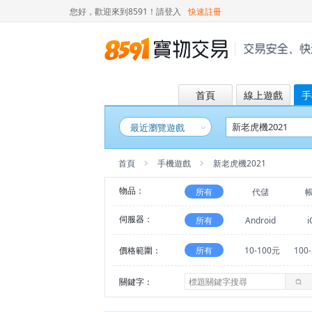
您好，歡迎來到8591！
請登入
快速註冊
首頁
線上遊戲
手
最近瀏覽遊戲
首頁
手機遊戲
新老虎機2021
物品：
所有
代儲
伺服器：
所有
Android
i
價格範圍：
所有
10-100元
100
關鍵字：