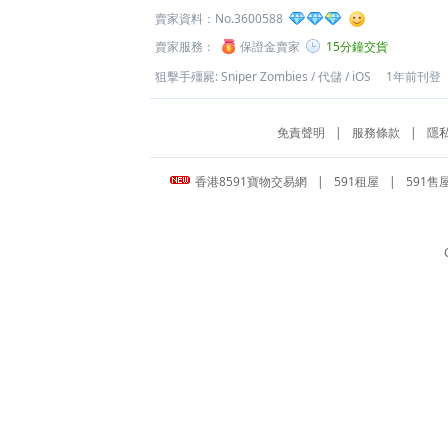
賣家資料：
No.3600588
賣家服務：
保證金賣家
15分鐘交貨
狙擊手殭屍: Sniper Zombies
/
代儲
/
iOS
1年前刊登
免責聲明
|
服務條款
|
隱
香港8591寶物交易網
|
591租屋
|
591售