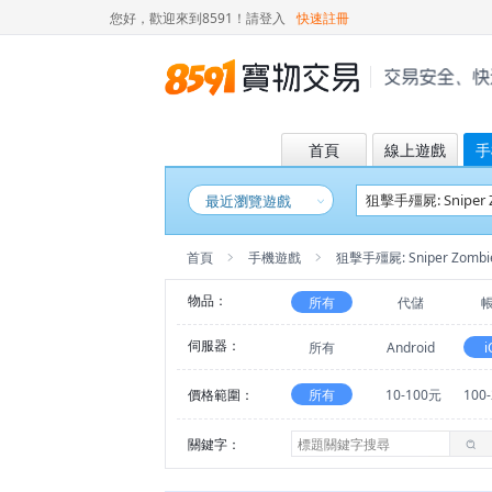
您好，歡迎來到8591！
請登入
快速註冊
首頁
線上遊戲
手
最近瀏覽遊戲
首頁
手機遊戲
狙擊手殭屍: Sniper Zombi
物品：
所有
代儲
伺服器：
所有
Android
i
價格範圍：
所有
10-100元
100
關鍵字：