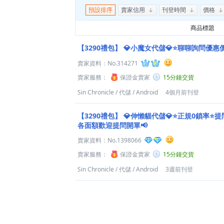
預設排序
賣家信用
刊登時間
價格
商品標題
【3290禮包】
💎小魔女代儲💎⭐聊聊詢問優惠
賣家資料：
No.314271
賣家服務：
保證金賣家
15分鐘交貨
Sin Chronicle
/
代儲
/
Android
4個月前刊登
【3290禮包】
💎伸懶貓代儲💎⭐正規0鎖率⭐提
各面額歡迎提問開單📢
賣家資料：
No.1398066
賣家服務：
保證金賣家
15分鐘交貨
Sin Chronicle
/
代儲
/
Android
3週前刊登