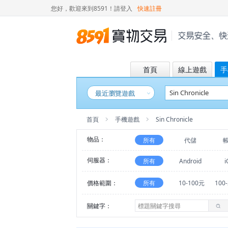
您好，歡迎來到8591！
請登入
快速註冊
首頁
線上遊戲
手
最近瀏覽遊戲
首頁
手機遊戲
Sin Chronicle
物品：
所有
代儲
伺服器：
所有
Android
i
價格範圍：
所有
10-100元
100
關鍵字：