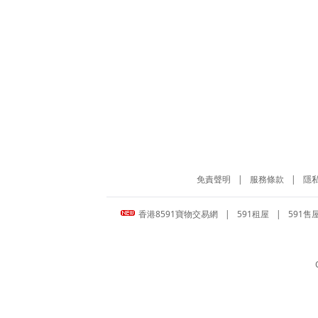
免責聲明
|
服務條款
|
隱
香港8591寶物交易網
|
591租屋
|
591售