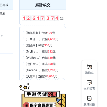
累計成交
已完成
覽量
1
2
6
1
7
3
7
4
,
,
筆
【騰訊視頻
】
代儲
190
元
171
【三角洲行動
】
代儲
4,650
元
【絕區零
】
帳號
350
元
【MLB：9局職棒26
】
帳號
212
元
【Wefun-社交
】
代儲
180
元
【七日世界 Once Human
】
道具
350
元
【Garena 傳說對決
】
帳號
1,280
元
購物車
【天堂M
】
遊戲幣
3,000
元
【元氣騎士 Soul Knight
】
帳號
100
元
【鳴潮
】
代儲
140
元
交易留言
【Roblox
】
代儲
600
元
【YouTube
】
代儲
800
元
意見回饋
【其他手遊
】
代儲
590
元