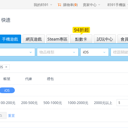
我的8591
購物車(
0
)
賣家中心
8591手機版
手機遊戲
網頁遊戲
Steam專區
點數卡
試玩中心
會
OS
帳號
代練
禮包
iOS
100-200元
200-500元
500-1000元
1000-2000元
2000元以上
重置