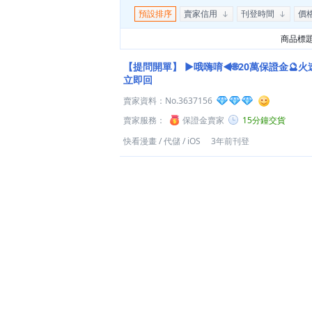
預設排序
賣家信用
刊登時間
價
商品標
【提問開單】
►哦嗨唷◄🌐20萬保證金🔮火
立即回
賣家資料：
No.3637156
賣家服務：
保證金賣家
15分鐘交貨
快看漫畫
/
代儲
/
iOS
3年前刊登