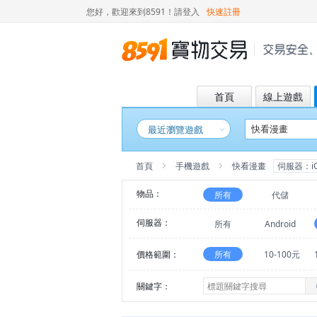
您好，歡迎來到8591！
請登入
快速註冊
首頁
線上遊戲
最近瀏覽遊戲
首頁
手機遊戲
快看漫畫
伺服器：i
物品：
所有
代儲
伺服器：
所有
Android
價格範圍：
所有
10-100元
關鍵字：