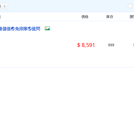
格
題
價格
庫存
瀏
速儲值🌏免排隊🌎提問
$ 8,591
999