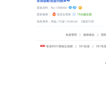
各面額歡迎提問開單📢
賣家資料：
No.1398066
賣家服務：
保證金賣家
15分鐘交貨
海島傳奇：再臨
/
代儲
/
Android
3週前刊登
免責聲明
|
服務條款
|
隱
香港8591寶物交易網
|
591租屋
|
591售