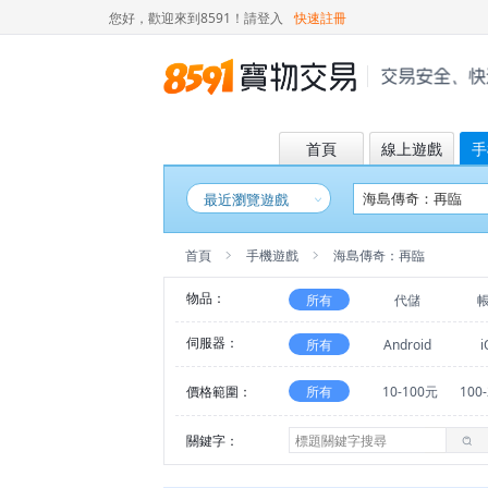
您好，歡迎來到8591！
請登入
快速註冊
首頁
線上遊戲
手
最近瀏覽遊戲
首頁
手機遊戲
海島傳奇：再臨
物品：
所有
代儲
伺服器：
所有
Android
i
價格範圍：
所有
10-100元
100
關鍵字：