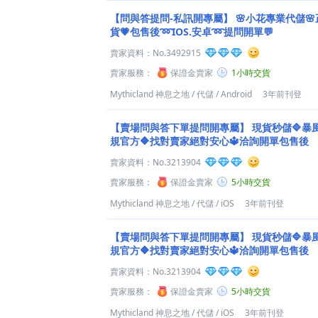
【問與答提問-私訊開專屬】
🌸小花專業代儲
貨💗包售後➿IOS.安卓➿提問開單💬
賣家資料：
No.3492915
賣家服務：
保證金賣家
1小時交貨
Mythicland 神息之地
/
代儲
/
Android
3年前刊登
【賣場問與答下單提問開專屬】
現貨秒儲🔷暴
規官方🔶找對賣家絕對安心🔱洽詢開單包售後
賣家資料：
No.3213904
賣家服務：
保證金賣家
5小時交貨
Mythicland 神息之地
/
代儲
/
iOS
3年前刊登
【賣場問與答下單提問開專屬】
現貨秒儲🔷暴
規官方🔶找對賣家絕對安心🔱洽詢開單包售後
賣家資料：
No.3213904
賣家服務：
保證金賣家
5小時交貨
Mythicland 神息之地
/
代儲
/
iOS
3年前刊登