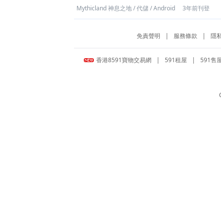
Mythicland 神息之地
/
代儲
/
Android
3年前刊登
免責聲明
|
服務條款
|
隱
香港8591寶物交易網
|
591租屋
|
591售