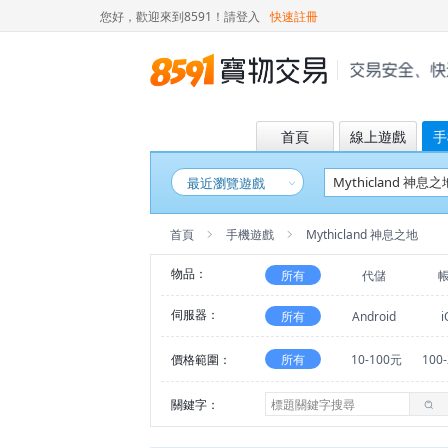
您好，歡迎來到8591！
請登入
快速註冊
首頁
線上遊戲
手
最近瀏覽遊戲
首頁
手機遊戲
Mythicland 神息之地
物品：
所有
代儲
伺服器：
所有
Android
i
價格範圍：
所有
10-100元
100
關鍵字：