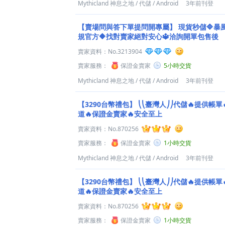
Mythicland 神息之地
/
代儲
/
Android
3年前刊登
【賣場問與答下單提問開專屬】
現貨秒儲🔷暴
規官方🔶找對賣家絕對安心🔱洽詢開單包售後
賣家資料：
No.3213904
賣家服務：
保證金賣家
5小時交貨
Mythicland 神息之地
/
代儲
/
Android
3年前刊登
【3290台幣禮包】
⎝⎝臺灣人⎠⎠代儲🔥提供帳單
道🔥保證金賣家🔥安全至上
賣家資料：
No.870256
賣家服務：
保證金賣家
1小時交貨
Mythicland 神息之地
/
代儲
/
Android
3年前刊登
【3290台幣禮包】
⎝⎝臺灣人⎠⎠代儲🔥提供帳單
道🔥保證金賣家🔥安全至上
賣家資料：
No.870256
賣家服務：
保證金賣家
1小時交貨