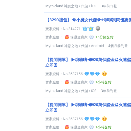
Mythicland 神息之地
/
代儲
/
iOS
3年前刊登
【3290禮包】
💎小魔女代儲💎⭐聊聊詢問優惠
賣家資料：
No.314271
賣家服務：
保證金賣家
15分鐘交貨
Mythicland 神息之地
/
代儲
/
Android
4個月前刊登
【提問開單】
►哦嗨唷◄🌐20萬保證金🔮火速儲
立即回
賣家資料：
No.3637156
賣家服務：
保證金賣家
1小時交貨
Mythicland 神息之地
/
代儲
/
iOS
3年前刊登
【提問開單】
►哦嗨唷◄🌐20萬保證金🔮火速儲
立即回
賣家資料：
No.3637156
賣家服務：
保證金賣家
1小時交貨