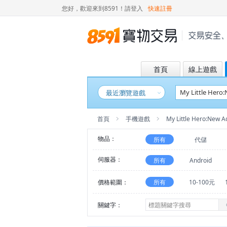
您好，歡迎來到8591！
請登入
快速註冊
首頁
線上遊戲
最近瀏覽遊戲
首頁
手機遊戲
My Little Hero:New A
物品：
所有
代儲
伺服器：
所有
Android
價格範圍：
所有
10-100元
關鍵字：