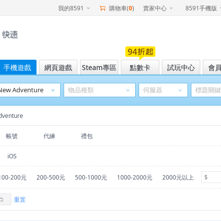
我的8591
購物車(
0
)
賣家中心
8591手機版
手機遊戲
網頁遊戲
Steam專區
點數卡
試玩中心
會
dventure
帳號
代練
禮包
iOS
100-200元
200-500元
500-1000元
1000-2000元
2000元以上
重置