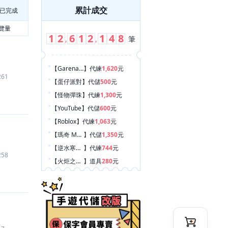
累計成交
已完成
覽量
1
2
6
1
2
1
4
8
,
,
筆
【Garena 傳說對決
】
代練
1,620
元
261
【蛋仔派對
】
代儲
500
元
【怪物彈珠
】
代練
1,300
元
【YouTube
】
代儲
600
元
【Roblox
】
代練
1,063
元
【瑪奇 Mobile
】
代儲
1,350
元
【逆水寒手遊
】
代練
744
元
258
【火炬之光：無限
】
道具
280
元
【Instagram-社交
】
代儲
150
元
【金鏟鏟之戰
】
代儲
3,350
元
【包你發娛樂城
】
禮包
2,500
元
【Pokemon TCG Pocket
】
帳號
150
元
【hololive Dreams
】
帳號
1,200
元