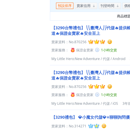
預設排序
賣家信用
刊登時間
價
商品標
【3290台幣禮包】
⎝⎝臺灣人⎠⎠代儲🔥提供
道🔥保證金賣家🔥安全至上
賣家資料：
No.870256
賣家服務：
保證金賣家
1小時交貨
My Little Hero:New Adventure
/
代儲
/
Android
【3290台幣禮包】
⎝⎝臺灣人⎠⎠代儲🔥提供
道🔥保證金賣家🔥安全至上
賣家資料：
No.870256
賣家服務：
保證金賣家
1小時交貨
My Little Hero:New Adventure
/
代儲
/
iOS
3年
【3290禮包】
💎小魔女代儲💎⭐聊聊詢問
賣家資料：
No.314271