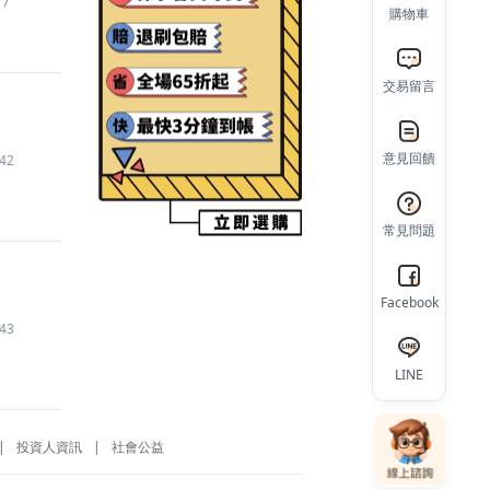
7
購物車
【三角洲行動
】
帳號
300
元
【荒野亂鬥 Brawl Stars
】
代練
1,600
元
【荒野亂鬥 Brawl Stars
】
代練
400
元
交易留言
【Garena 傳說對決
】
代練
2,930
元
【Garena 傳說對決
】
代儲
2,900
元
意見回饋
42
【航海王熱血航線
】
帳號
820
元
【愛奇藝
】
代儲
170
元
【三角洲行動
】
帳號
200
元
常見問題
【王者榮耀
】
代儲
580
元
【Garena 傳說對決
】
代儲
2,890
元
Facebook
【大頭家娛樂城
】
遊戲幣
215
元
43
【PUBG MOBILE：絕地求生 M
】
代儲
2,590
元
【第五人格
】
代儲
340
元
LINE
【天命：六道輪迴
】
代儲
580
元
【杖劍傳說：坎斯汀之約
】
代儲
20,230
元
|
投資人資訊
|
社會公益
【劍與魔法王國-遠古的女神
】
帳號
700
元
【Garena 傳說對決
】
代儲
2,900
元