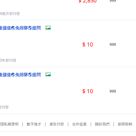
$ 2,850
999
4個月前刊登
速儲值🌏免排隊🌎提問
$ 10
999
3年前刊登
速儲值🌏免排隊🌎提問
$ 10
999
前刊登
隱私權聲明
|
數字徵才
|
廣告刊登
|
合作提案
|
關於我們
|
新聞剪輯