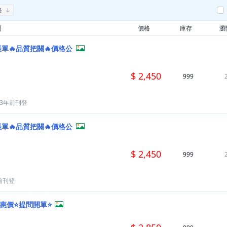
格
題
價格
庫存
瀏
帳單🔥品質把關🔥價格公
$ 2,450
999
3年前刊登
帳單🔥品質把關🔥價格公
$ 2,450
999
前刊登
優惠價⭐提問開單⭐