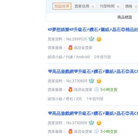
預設排序
賣家信用
刊登時間
價格
商品標題
🍉夢想娛樂🍉升級石⚡鑽石⚡圖紙⚡晶石😍精品
賣家資料：
No.2999520
賣家服務：
保證金賣家
絕境小鎮
/
代練
/
Android
2年前刊登
💜高品遊戲網💜升級石⚡鑽石⚡圖紙⚡晶石😍高C
賣家資料：
No.3730609
賣家服務：
保證金賣家
5小時交貨
絕境小鎮
/
禮包
/
iOS
1年前刊登
💜高品遊戲網💜升級石⚡鑽石⚡圖紙⚡晶石😍高C
賣家資料：
No.3730609
賣家服務：
保證金賣家
5小時交貨