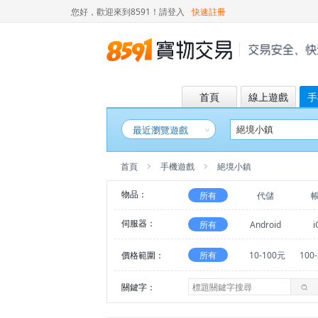
您好，歡迎來到8591！
請登入
快速註冊
首頁
線上遊戲
手
最近瀏覽遊戲
首頁
手機遊戲
絕境小鎮
物品：
所有
代儲
伺服器：
所有
Android
i
價格範圍：
所有
10-100元
100
關鍵字：