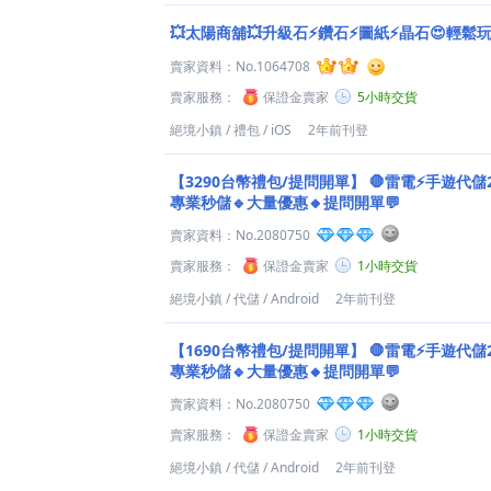
💥太陽商舖💥升級石⚡鑽石⚡圖紙⚡晶石😍輕鬆
賣家資料：
No.1064708
賣家服務：
保證金賣家
5小時交貨
絕境小鎮
/
禮包
/
iOS
2年前刊登
【3290台幣禮包/提問開單】
🛑雷電⚡️手遊代儲2
專業秒儲🔹大量優惠🔸提問開單💬
賣家資料：
No.2080750
賣家服務：
保證金賣家
1小時交貨
絕境小鎮
/
代儲
/
Android
2年前刊登
【1690台幣禮包/提問開單】
🛑雷電⚡️手遊代儲2
專業秒儲🔹大量優惠🔸提問開單💬
賣家資料：
No.2080750
賣家服務：
保證金賣家
1小時交貨
絕境小鎮
/
代儲
/
Android
2年前刊登