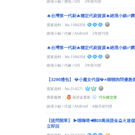
絕境小鎮
/
禮包
/
iOS
2年前刊登
🔥台灣第一代刷🔥穩定代刷資源🔥絕境小鎮✅
賣家資料：
No.1584358
絕境小鎮
/
代練
/
Android
2年前刊登
🔥台灣第一代刷🔥穩定代刷資源🔥絕境小鎮✅
賣家資料：
No.1584358
絕境小鎮
/
代練
/
iOS
2年前刊登
【3290禮包】
💎小魔女代儲💎⭐聊聊詢問優惠
賣家資料：
No.314271
賣家服務：
保證金賣家
15分鐘交貨
絕境小鎮
/
代儲
/
Android
4個月前刊登
【提問開單】
►哦嗨唷◄🌐20萬保證金🔮火速儲
立即回