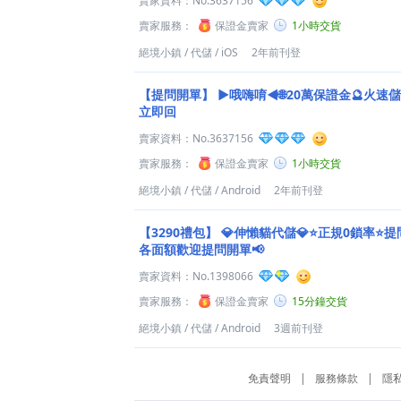
賣家資料：
No.3637156
賣家服務：
保證金賣家
1小時交貨
絕境小鎮
/
代儲
/
iOS
2年前刊登
【提問開單】
►哦嗨唷◄🌐20萬保證金🔮火速儲
立即回
賣家資料：
No.3637156
賣家服務：
保證金賣家
1小時交貨
絕境小鎮
/
代儲
/
Android
2年前刊登
【3290禮包】
💎伸懶貓代儲💎⭐正規0鎖率⭐提
各面額歡迎提問開單📢
賣家資料：
No.1398066
賣家服務：
保證金賣家
15分鐘交貨
絕境小鎮
/
代儲
/
Android
3週前刊登
免責聲明
|
服務條款
|
隱