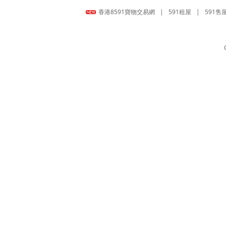
香港8591寶物交易網
|
591租屋
|
591售