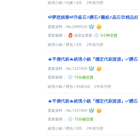
絕境小鎮
/
代練
/
iOS
2年前刊登
🍉夢想娛樂🍉升級石⚡鑽石⚡圖紙⚡晶石😍精品
賣家資料：
No.2999520
賣家服務：
保證金賣家
5小時交貨
絕境小鎮
/
禮包
/
iOS
2年前刊登
🔥平價代刷🔥絕境小鎮『穩定代刷資源』✅鑽
賣家資料：
No.1337459
賣家服務：
15分鐘交貨
絕境小鎮
/
禮包
/
Android
2年前刊登
🔥平價代刷🔥絕境小鎮『穩定代刷資源』✅鑽
賣家資料：
No.1337459
賣家服務：
15分鐘交貨
絕境小鎮
/
禮包
/
iOS
2年前刊登