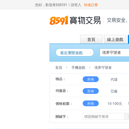
您好，歡迎來到8591！
請登入
快速註冊
首頁
線上遊戲
最近瀏覽遊戲
首頁
手機遊戲
境界守望者
物品：
所有
代儲
伺服器：
所有
亞服
價格範圍：
所有
10-100元
關鍵字：