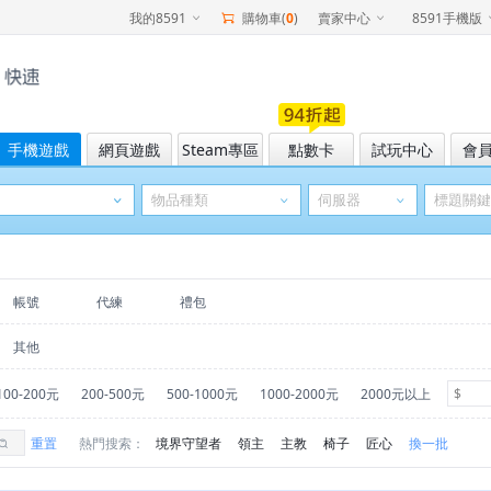
我的8591
購物車(
0
)
賣家中心
8591手機版
手機遊戲
網頁遊戲
Steam專區
點數卡
試玩中心
會
帳號
代練
禮包
其他
100-200元
200-500元
500-1000元
1000-2000元
2000元以上
重置
熱門搜索：
境界守望者
領主
主教
椅子
匠心
換一批