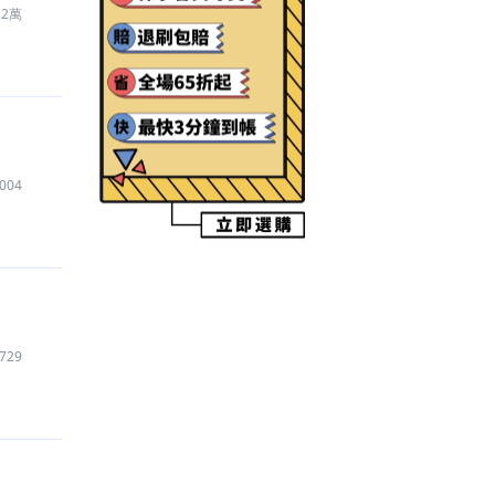
.2萬
【怪獸 8號 THE GAME
】
帳號
900
元
【Roblox
】
道具
200
元
【Roblox
】
道具
375
元
【Discord Nitro
】
代儲
450
元
【Garena 傳說對決
】
代練
196
元
【Fate/Grand Order
】
代儲
1,520
元
004
【絕區零
】
代儲
3,810
元
【Garena 傳說對決
】
禮包
75
元
【棒球殿堂Live
】
代儲
650
元
【三角洲行動
】
代練
1,105
元
【Garena 傳說對決
】
代儲
2,000
元
【火炬之光：無限
】
遊戲幣
1,100
元
729
【三角洲行動
】
帳號
130
元
【絕區零
】
代儲
420
元
【天堂W
】
遊戲幣
1,000
元
【Roblox
】
代儲
3,100
元
【三角洲行動
】
代儲
300
元