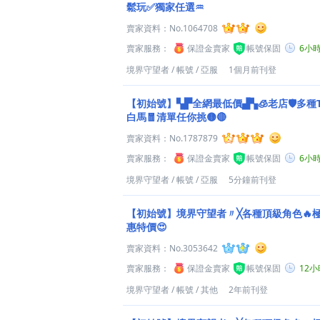
鬆玩✅獨家任選♒
賣家資料：
No.1064708
賣家服務：
保證金賣家
帳號保固
6小
境界守望者
/
帳號
/
亞服
1個月前刊登
【初始號】▚▛全網最低價▟▚🧊老店🛡️多種
白馬🧧清單任你挑🟡🔴
賣家資料：
No.1787879
賣家服務：
保證金賣家
帳號保固
6小
境界守望者
/
帳號
/
亞服
5分鐘前刊登
【初始號】境界守望者〃╳各種頂級角色🔥
惠特價😍
賣家資料：
No.3053642
賣家服務：
保證金賣家
帳號保固
12
境界守望者
/
帳號
/
其他
2年前刊登