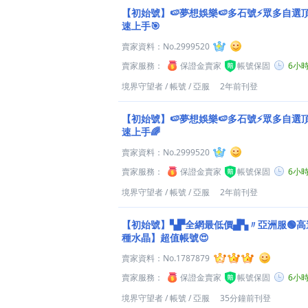
【初始號】🍉夢想娛樂🍉多石號⚡眾多自選
速上手🎯
賣家資料：
No.2999520
賣家服務：
保證金賣家
帳號保固
6小
境界守望者
/
帳號
/
亞服
2年前刊登
【初始號】🍉夢想娛樂🍉多石號⚡眾多自選
速上手🌈
賣家資料：
No.2999520
賣家服務：
保證金賣家
帳號保固
6小
境界守望者
/
帳號
/
亞服
2年前刊登
【初始號】▚▛全網最低價▟▚〃亞洲服🟢高達【
種水晶】超值帳號😍
賣家資料：
No.1787879
賣家服務：
保證金賣家
帳號保固
6小
境界守望者
/
帳號
/
亞服
35分鐘前刊登