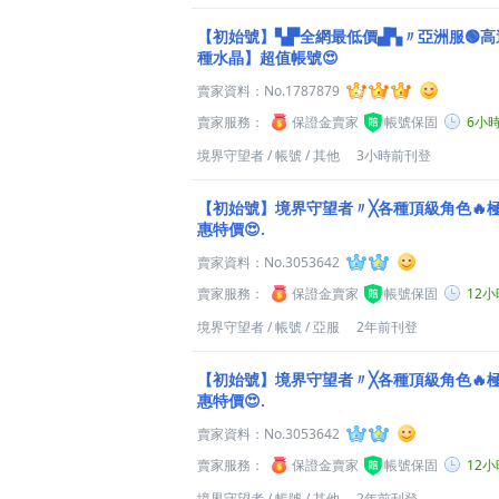
【初始號】▚▛全網最低價▟▚〃亞洲服🟢高達【
種水晶】超值帳號😍
賣家資料：
No.1787879
賣家服務：
保證金賣家
帳號保固
6小
境界守望者
/
帳號
/
其他
3小時前刊登
【初始號】境界守望者〃╳各種頂級角色🔥
惠特價😍.
賣家資料：
No.3053642
賣家服務：
保證金賣家
帳號保固
12
境界守望者
/
帳號
/
亞服
2年前刊登
【初始號】境界守望者〃╳各種頂級角色🔥
惠特價😍.
賣家資料：
No.3053642
賣家服務：
保證金賣家
帳號保固
12
境界守望者
/
帳號
/
其他
2年前刊登