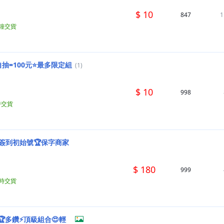
$ 10
847
1
分鐘交貨
抽=100元⭐最多限定組
(1)
$ 10
998
時交貨
00簽到初始號🏆保字商家
$ 180
999
小時交貨
🏆多鑽⚡頂級組合😍輕