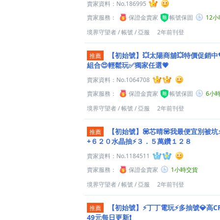
賣家資料：
No.186995
賣家服務：
保證金賣家
帳號保固
12
境界守望者
/
帳號
/
亞服
2年前刊登
【初始號】💥太陽商舖💥特價促銷中
推薦
組合😍輕鬆玩✅獨家任選💗
賣家資料：
No.1064708
賣家服務：
保證金賣家
帳號保固
6小
境界守望者
/
帳號
/
亞服
2年前刊登
【初始號】💟芯晴💟我最便宜別被坑
推薦
+６２０水晶抽⚡３．５萬鑽１２８
賣家資料：
No.1184511
賣家服務：
保證金賣家
1小時交貨
境界守望者
/
帳號
/
亞服
2年前刊登
【初始號】⚡️丁丁電玩⚡️多抽號💎高CP
推薦
49元每日更新❗️