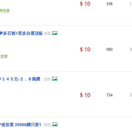
$ 10
338
1
小時交貨
💖多石號⚡眾多自選頂級
(53)
$ 10
980
3
時交貨
⚡１４５元-２．８萬鑽
(37)
$ 10
724
2
值首選 35000鑽只要1
(57)