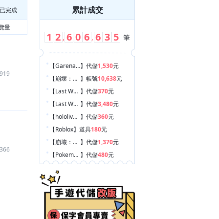
累計成交
已完成
覽量
1
2
6
0
6
6
3
5
,
,
筆
【Garena 傳說對決
】
代儲
1,530
元
919
【崩壞：星穹鐵道
】
帳號
10,638
元
【Last War:Survival Game
】
代儲
370
元
【Last War:Survival Game
】
代儲
3,480
元
【hololive Dreams
】
代儲
360
元
【Roblox
】
道具
180
元
【崩壞：星穹鐵道
】
代儲
1,370
元
366
【Pokemon GO
】
代儲
480
元
【歡樂鬥地主
】
代儲
300
元
【PUBG MOBILE：絕地求生 M
】
代儲
1,450
元
【鳴潮
】
代儲
1,109
元
【Garena 決勝時刻 Mobile
】
代儲
2,799
元
【超自然行動組
】
代儲
600
元