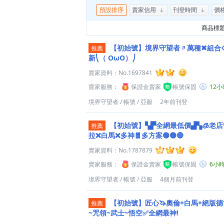
預設排序
賣家信用
刊登時間
價
商品標
【初始號】境界守望者〃萬種✖組合
推薦
新⎝（ OωO）⎠
賣家資料：
No.1697841
賣家服務：
保證金賣家
帳號保固
12
境界守望者
/
帳號
/
亞服
2年前刊登
【初始號】▚▛全網最低價▟▚🧊老店
推薦
拉❌白馬❌多神🧧多方案🟢🟡🔴
賣家資料：
No.1787879
賣家服務：
保證金賣家
帳號保固
6小
境界守望者
/
帳號
/
亞服
4個月前刊登
【初始號】匠心🦄奧倫+白馬+絕版德
推薦
~咒領~武士~悟空✅全網最神!