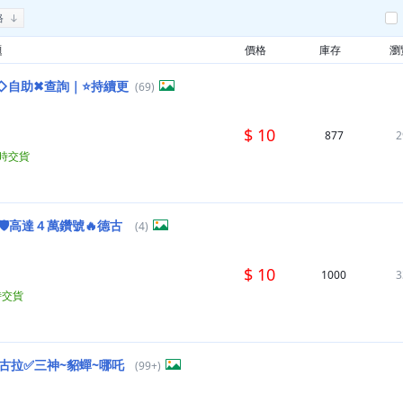
格
題
價格
庫存
瀏
◇自助✖查詢｜⭐持續更
(69)
$ 10
877
2
小時交貨
️高達４萬鑽號🔥德古
(4)
$ 10
1000
3
時交貨
古拉✅三神~貂蟬~哪吒
(99+)