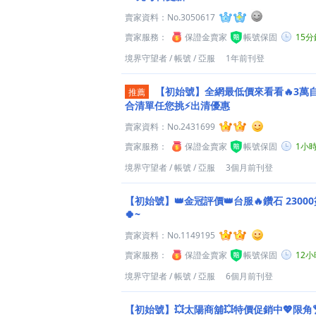
賣家資料：
No.3050617
賣家服務：
保證金賣家
帳號保固
15
境界守望者
/
帳號
/
亞服
1年前刊登
【初始號】全網最低價來看看🔥3萬自
推薦
合清單任您挑⚡出清優惠
賣家資料：
No.2431699
賣家服務：
保證金賣家
帳號保固
1小
境界守望者
/
帳號
/
亞服
3個月前刊登
【初始號】👑金冠評價👑台服🔥鑽石 230
🍀~
賣家資料：
No.1149195
賣家服務：
保證金賣家
帳號保固
12
境界守望者
/
帳號
/
亞服
6個月前刊登
【初始號】💥太陽商舖💥特價促銷中💖限角