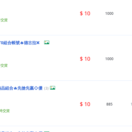
$ 10
1000
時交貨
T0組合帳號🔥德古拉❌
$ 10
1000
時交貨
極品組合🔥先搶先贏◇優
(3)
$ 10
885
小時交貨