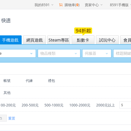
我的8591
購物車(
0
)
賣家中心
8591手機版
手機遊戲
網頁遊戲
Steam專區
點數卡
試玩中心
會
帳號
代練
禮包
其他
100-200元
200-500元
500-1000元
1000-2000元
2000元以上
重置