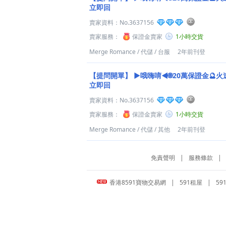
立即回
賣家資料：
No.3637156
賣家服務：
保證金賣家
1小時交貨
Merge Romance
/
代儲
/
台服
2年前刊登
【提問開單】
►哦嗨唷◄🌐20萬保證金🔮火
立即回
賣家資料：
No.3637156
賣家服務：
保證金賣家
1小時交貨
Merge Romance
/
代儲
/
其他
2年前刊登
免責聲明
|
服務條款
|
香港8591寶物交易網
|
591租屋
|
59