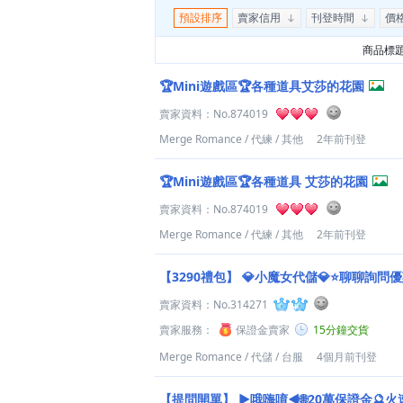
預設排序
賣家信用
刊登時間
價
商品標
🏆Mini遊戲區🏆各種道具艾莎的花園
賣家資料：
No.874019
Merge Romance
/
代練
/
其他
2年前刊登
🏆Mini遊戲區🏆各種道具 艾莎的花園
賣家資料：
No.874019
Merge Romance
/
代練
/
其他
2年前刊登
【3290禮包】
💎小魔女代儲💎⭐聊聊詢問
賣家資料：
No.314271
賣家服務：
保證金賣家
15分鐘交貨
Merge Romance
/
代儲
/
台服
4個月前刊登
【提問開單】
►哦嗨唷◄🌐20萬保證金🔮火