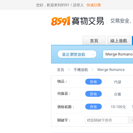
您好，歡迎來到8591！
請登入
快速註冊
首頁
線上遊戲
最近瀏覽遊戲
首頁
手機遊戲
Merge Romance
物品：
所有
代儲
伺服器：
所有
台服
價格範圍：
所有
10-100元
關鍵字：