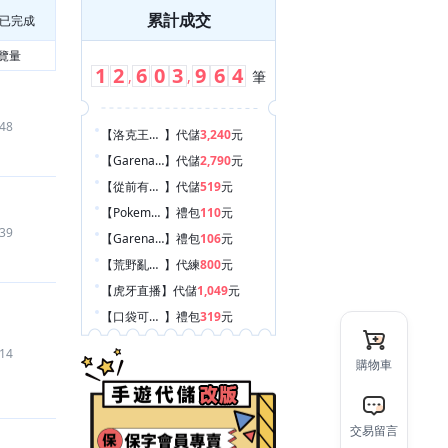
累計成交
已完成
覽量
1
2
6
0
3
9
6
4
,
,
筆
48
【洛克王國：世界
】
代儲
3,240
元
【Garena 決勝時刻 Mobile
】
代儲
2,790
元
【從前有條街
】
代儲
519
元
【Pokemon GO
】
禮包
110
元
39
【Garena 傳說對決
】
禮包
106
元
【荒野亂鬥 Brawl Stars
】
代練
800
元
【虎牙直播
】
代儲
1,049
元
【口袋可可雙子物語
】
禮包
319
元
【Garena 傳說對決
】
代儲
1,940
元
14
購物車
【豪神娛樂城
】
遊戲幣
2,060
元
【Garena 傳說對決
】
代儲
1,500
元
【hololive Dreams
】
代儲
360
元
交易留言
【Sky 光遇 Sky: Children of the Light
】
帳號
780
元