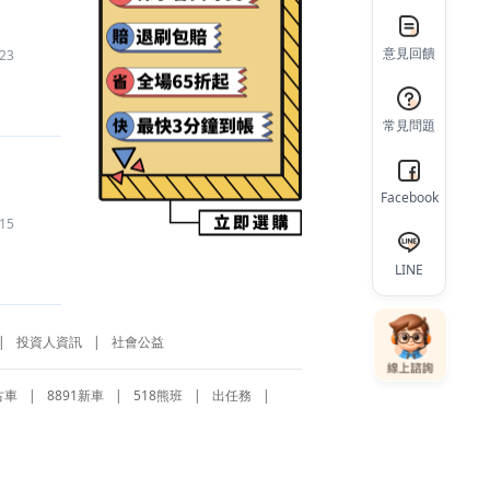
【薑餅人放置大戰爭 - 餅乾養成RPG
】
代練
107
元
意見回饋
23
【夢幻模擬戰
】
帳號
650
元
【貓咪大戰爭
】
帳號
340
元
【LINE 殭屍學園
】
代儲
1,200
元
常見問題
【和平菁英/和平精英（騰訊）
】
代儲
6,090
元
【救世者之樹：新世界
】
代儲
450
元
【hololive Dreams
】
代儲
1,700
元
Facebook
15
【天堂W
】
遊戲幣
2,000
元
【天天玩樂園
】
代儲
2,000
元
LINE
【全明星街球派對
】
代儲
370
元
【三角洲行動
】
代儲
1,077
元
【SD鋼彈 G世代 永恆
】
帳號
299
元
|
投資人資訊
|
社會公益
【Garena 傳說對決
】
代儲
8,700
元
古車
|
8891新車
|
518熊班
|
出任務
|
【Garena 傳說對決
】
代練
500
元
【彈彈英雄
】
代儲
1,680
元
【失控進化
】
代儲
2,079
元
【虎牙直播
】
代儲
524
元