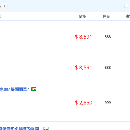
格
題
價格
庫存
瀏
$ 8,591
888
$ 8,591
888
優惠價⭐提問開單⭐
$ 2,850
999
速儲值🌏免排隊🌎提問