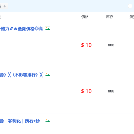
格
題
價格
庫存
瀏
體力💕🔥低廉價格💥高
$ 10
888
源》╳《不影響排行》╳
$ 10
888
資源｜客制化｜鑽石+鈔