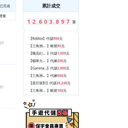
累計成交
已完成
覽量
1
2
6
0
3
8
9
7
,
,
筆
【Roblox
】
代儲
900
元
27
【三角洲行動
】
帳號
95
元
【飄流幻境Re:星之方舟
】
代儲
1,900
元
【貓咪大戰爭
】
代練
200
元
【Garena 傳說對決
】
代儲
2,900
元
【三角洲行動
】
代練
600
元
【蛋仔派對
】
代儲
20,240
元
31
【三角洲行動
】
帳號
100
元
【三角洲行動
】
帳號
95
元
【SD鋼彈 G世代 永恆
】
帳號
299
元
【Spotify
】
代儲
100
元
【Netflix
】
代儲
100
元
【失控進化
】
代儲
600
元