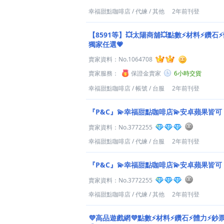
幸福甜點咖啡店
/
代練
/
其他
2年前刊登
【8591等】💥太陽商舖💥點數⚡材料⚡鑽石
獨家任選💗
賣家資料：
No.1064708
賣家服務：
保證金賣家
6小時交貨
幸福甜點咖啡店
/
帳號
/
台服
2年前刊登
『P&C』💫幸福甜點咖啡店💫安卓蘋果皆可
賣家資料：
No.3772255
幸福甜點咖啡店
/
代練
/
台服
2年前刊登
『P&C』💫幸福甜點咖啡店💫安卓蘋果皆可
賣家資料：
No.3772255
幸福甜點咖啡店
/
代練
/
其他
2年前刊登
💜高品遊戲網💜點數⚡材料⚡鑽石⚡體力⚡鈔