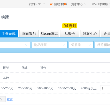
我的8591
購物車(
0
)
賣家中心
8591手機版
手機遊戲
網頁遊戲
Steam專區
點數卡
試玩中心
會
帳號
代練
禮包
其他
100-200元
200-500元
500-1000元
1000-2000元
2000元以上
重置