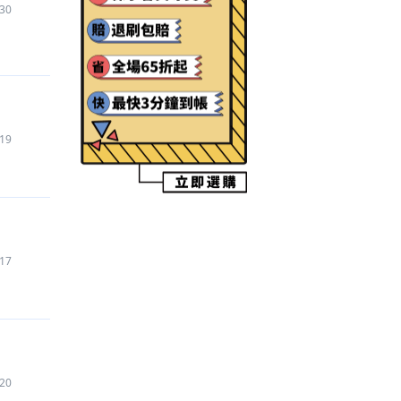
30
【蛋仔派對
】
代儲
7,590
元
【三角洲行動
】
帳號
240
元
【三角洲行動
】
代儲
3,090
元
【瑪奇 Mobile
】
代儲
23,900
元
【三角洲行動
】
代儲
200
元
【絕區零
】
代儲
2,430
元
19
【Discord Nitro
】
代儲
1,200
元
【另一個伊甸：穿越時空的貓 Another Eden
】
代儲
650
元
【貓咪大戰爭
】
代練
600
元
【PUBG MOBILE：絕地求生 M
】
代儲
2,750
元
【依露娜戰紀
】
代練
3,800
元
17
【hololive Dreams
】
帳號
300
元
【三角洲行動
】
帳號
100
元
【荒野亂鬥 Brawl Stars
】
代儲
410
元
【AION2
】
遊戲幣
2,972
元
【三角洲行動
】
代練
319
元
20
【七日世界 Once Human
】
代儲
2,820
元