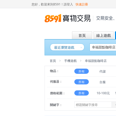
您好，歡迎來到8591！
請登入
快速註冊
首頁
線上遊戲
最近瀏覽遊戲
首頁
手機遊戲
幸福甜點咖啡店
物品：
所有
代儲
伺服器：
所有
台服
價格範圍：
所有
10-100元
關鍵字：