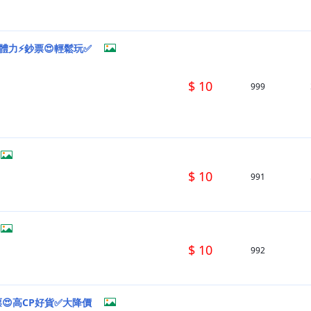
⚡體力⚡鈔票😍輕鬆玩✅
$ 10
999
$ 10
991
$ 10
992
票😍高CP好貨✅大降價