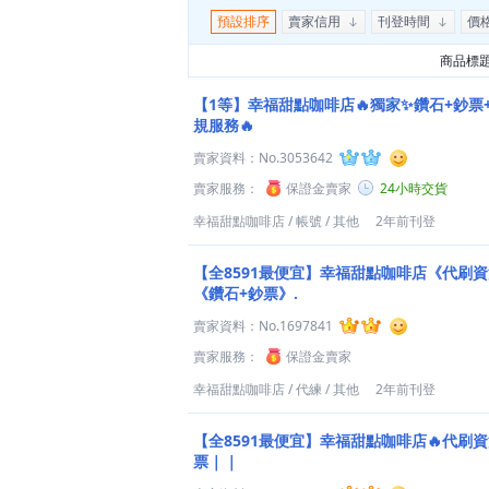
預設排序
賣家信用
刊登時間
價
商品標
【1等】幸福甜點咖啡店🔥獨家✨鑽石+鈔票+
規服務🔥
賣家資料：
No.3053642
賣家服務：
保證金賣家
24小時交貨
幸福甜點咖啡店
/
帳號
/
其他
2年前刊登
【全8591最便宜】幸福甜點咖啡店《代刷資
《鑽石+鈔票》.
賣家資料：
No.1697841
賣家服務：
保證金賣家
幸福甜點咖啡店
/
代練
/
其他
2年前刊登
【全8591最便宜】幸福甜點咖啡店🔥代刷
票｜｜