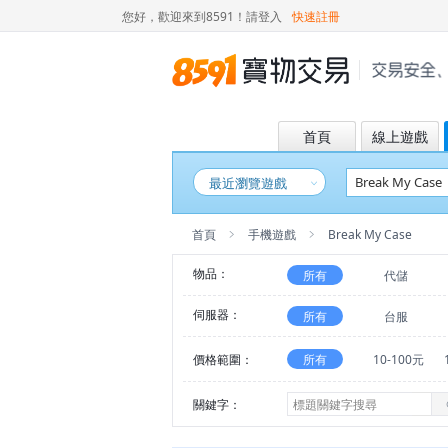
您好，歡迎來到8591！
請登入
快速註冊
首頁
線上遊戲
最近瀏覽遊戲
首頁
手機遊戲
Break My Case
物品：
所有
代儲
伺服器：
所有
台服
價格範圍：
所有
10-100元
關鍵字：