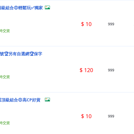
頂級組合😍輕鬆玩✅獨家
$ 10
999
小時交貨
抽號🏆另有自選網🏆保字
$ 120
999
小時交貨
頂級組合😍高CP好貨
$ 10
999
小時交貨