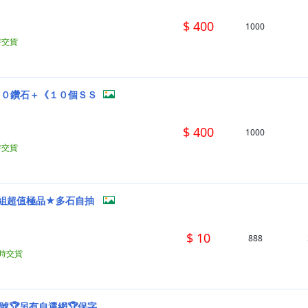
$ 400
1000
時交貨
００鑽石＋《１０個ＳＳ
$ 400
1000
時交貨
萬組超值極品★多石自抽
$ 10
888
小時交貨
抽號🏆另有自選網🏆保字