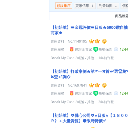
預設排序
賣家信用
刊登時間
價
商品標
【初始號】👑金冠評價👑日服🔥6900鑽自
商家🍀.
賣家資料：
No.1149195
賣家服務：
保證金賣家
帳號保固
12
Break My Case
/
帳號
/
其他
1年前刊登
【初始號】打破案例🔥第➰一✖首↩選🏆萬
✖查↩詢◇
賣家資料：
No.1697841
賣家服務：
保證金賣家
帳號保固
12
Break My Case
/
帳號
/
其他
2年前刊登
【初始號】🔰佛心公司🔰⭐日服⭐【１８０
Ｒ》＋大量資源】🟠限時特價✅