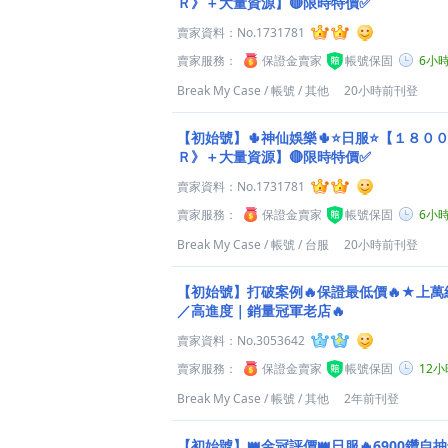
Ｒ》＋大量資源】🔴限時特價✅
賣家資料：
No.1731781
賣家服務：
保證金賣家
帳號保固
6小
Break My Case
/
帳號
/
其他
20小時前刊登
【初始號】🌵神仙娛樂🌵⭐日服⭐【１８０
Ｒ》＋大量資源】🔴限時特價✅
賣家資料：
No.1731781
賣家服務：
保證金賣家
帳號保固
6小
Break My Case
/
帳號
/
台服
20小時前刊登
【初始號】打破案例🔥保證最低價🔥★上
／高進度｜銷量冠軍老店🔥
賣家資料：
No.3053642
賣家服務：
保證金賣家
帳號保固
12
Break My Case
/
帳號
/
其他
2年前刊登
【初始號】👑金冠評價👑日服🔥6900鑽自