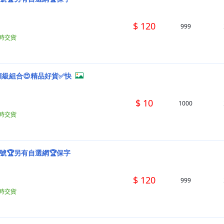
$ 120
999
小時交貨
頂級組合😍精品好貨✅快
$ 10
1000
小時交貨
抽號🏆另有自選網🏆保字
$ 120
999
小時交貨