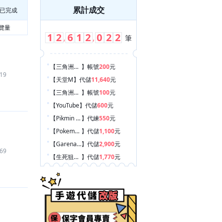
累計成交
已完成
覽量
1
2
6
1
2
0
2
2
,
,
筆
【三角洲行動
】
帳號
200
元
19
【天堂M
】
代儲
11,640
元
【三角洲行動
】
帳號
100
元
【YouTube
】
代儲
600
元
【Pikmin Bloom 皮克敏
】
代練
550
元
【Pokemon GO
】
代儲
1,100
元
【Garena 傳說對決
】
代儲
2,900
元
69
【生死狙擊2
】
代儲
1,770
元
【火炬之光：無限
】
遊戲幣
1,100
元
【和平菁英/和平精英（騰訊）
】
代儲
390
元
【王者榮耀
】
代儲
2,780
元
【和平菁英/和平精英（騰訊）
】
代儲
2,040
元
【王者榮耀
】
代儲
3,240
元