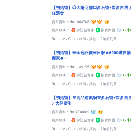
【初始號】💥太陽商舖💥多石號⚡眾多自選
任選🌸
賣家資料：
No.1064708
賣家服務：
保證金賣家
帳號保固
12
Break My Case
/
帳號
/
其他
2年前刊登
【初始號】👑金冠評價👑日服🔥6900鑽自
商家🍀~
賣家資料：
No.1149195
賣家服務：
保證金賣家
帳號保固
12
Break My Case
/
帳號
/
其他
1年前刊登
【初始號】💜高品遊戲網💜多石號⚡眾多自選
✅大降價🎯
賣家資料：
No.3730609
賣家服務：
保證金賣家
帳號保固
12
Break My Case
/
帳號
/
其他
1年前刊登