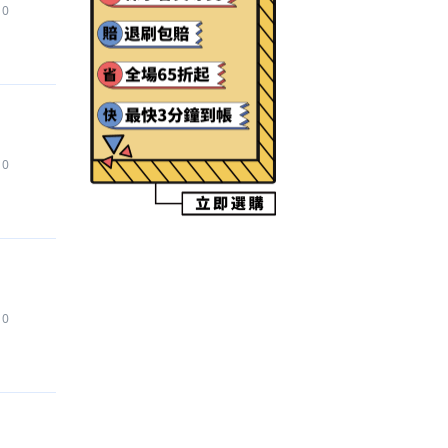
0
【巔峰極速
】
代儲
1,450
元
【三角洲行動
】
代練
76
元
【東京放課後 summoners
】
帳號
270
元
【逆水寒手遊
】
代練
700
元
【Pokemon GO
】
代儲
150
元
【寒霜啟示錄 Whiteout Survival
】
代儲
15,000
元
0
【Garena 決勝時刻 Mobile
】
代儲
2,790
元
【快手
】
代儲
6,000
元
【七日世界 Once Human
】
道具
360
元
【Discord Nitro
】
代儲
150
元
【鳴潮
】
代儲
3,799
元
【其他手遊
】
代儲
1,170
元
0
【王者榮耀
】
代儲
3,350
元
【瑪奇 Mobile
】
代儲
2,390
元
【三角洲行動
】
帳號
95
元
【三角洲行動
】
帳號
95
元
【無畏契約：源能行動
】
代儲
2,000
元