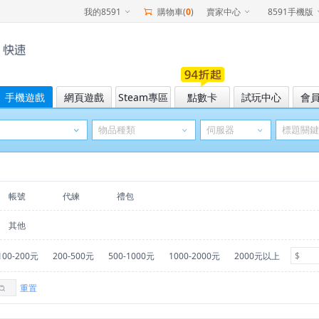
我的8591
購物車(
0
)
賣家中心
8591手機版
手機遊戲
網頁遊戲
Steam專區
點數卡
試玩中心
會
帳號
代練
禮包
其他
100-200元
200-500元
500-1000元
1000-2000元
2000元以上
重置