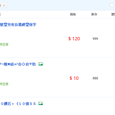
格
題
價格
庫存
瀏
抽號🏆另有自選網🏆保字
$ 120
999
小時交貨
➰~種✖組↩合◇自➰助
$ 10
888
小時交貨
００鑽石＋《１０個ＳＳ