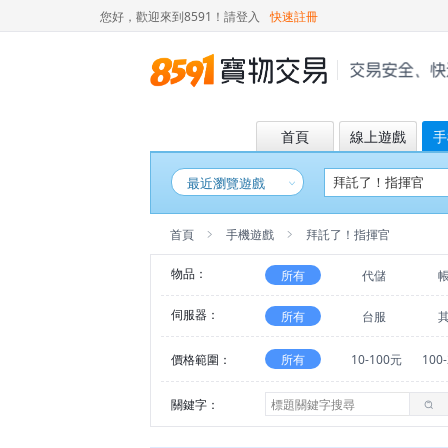
您好，歡迎來到8591！
請登入
快速註冊
首頁
線上遊戲
手
最近瀏覽遊戲
首頁
手機遊戲
拜託了！指揮官
物品：
所有
代儲
伺服器：
所有
台服
價格範圍：
所有
10-100元
100
關鍵字：