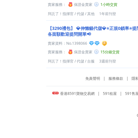
賣家服務：
保證金賣家
1小時交貨
拜託了！指揮官
/
代儲
/
其他
1年前刊登
【3290禮包】
💎伸懶貓代儲💎⭐正規0鎖率⭐提
各面額歡迎提問開單📢
賣家資料：
No.1398066
賣家服務：
保證金賣家
15分鐘交貨
拜託了！指揮官
/
代儲
/
台服
3週前刊登
免責聲明
|
服務條款
|
隱
香港8591寶物交易網
|
591租屋
|
591售