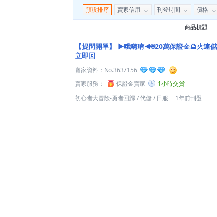
預設排序
賣家信用
刊登時間
價格
商品標題
【提問開單】
►哦嗨唷◄🌐20萬保證金🔮火速儲
立即回
賣家資料：
No.3637156
賣家服務：
保證金賣家
1小時交貨
初心者大冒險-勇者回歸
/
代儲
/
日服
1年前刊登