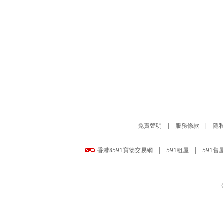
免責聲明
|
服務條款
|
隱
香港8591寶物交易網
|
591租屋
|
591售