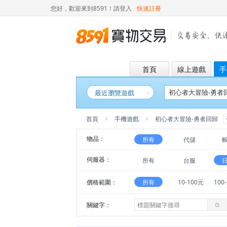
您好，歡迎來到8591！
請登入
快速註冊
首頁
線上遊戲
手
最近瀏覽遊戲
首頁
手機遊戲
初心者大冒險-勇者回歸
物品：
所有
代儲
伺服器：
所有
台服
價格範圍：
所有
10-100元
100
關鍵字：