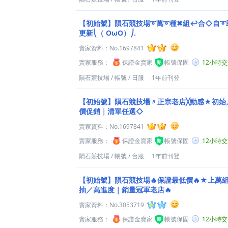
【初始號】隕石競技場➰萬➰種✖組↩合◇自➰
更新⎝（ OωO）⎠.
賣家資料：
No.1697841
賣家服務：
保證金賣家
帳號保固
12小時
隕石競技場
/
帳號
/
日服
1年前刊登
【初始號】隕石競技場〃正宗老店╳動感★初始／
價促銷｜清單任選◇
賣家資料：
No.1697841
賣家服務：
保證金賣家
帳號保固
12小時
隕石競技場
/
帳號
/
台服
1年前刊登
【初始號】隕石競技場🔥保證最低價🔥★上萬
抽／高進度｜銷量冠軍老店🔥
賣家資料：
No.3053719
賣家服務：
保證金賣家
帳號保固
12小時