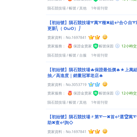
隕石競技場
/
帳號
/
其他
1年前刊登
【初始號】隕石競技場➰萬➰種✖組↩合◇自➰
更新⎝（ OωO）⎠
賣家資料：
No.1697841
賣家服務：
保證金賣家
帳號保固
12小時
隕石競技場
/
帳號
/
台服
1年前刊登
【初始號】隕石競技場🔥保證最低價🔥★上萬
抽／高進度｜銷量冠軍老店🔥
賣家資料：
No.3053719
賣家服務：
保證金賣家
帳號保固
12小時
隕石競技場
/
帳號
/
其他
1年前刊登
【初始號】隕石競技場〃第➰一✖首↩選🏆萬➰
助✖查↩詢◇
賣家資料：
No.1697841