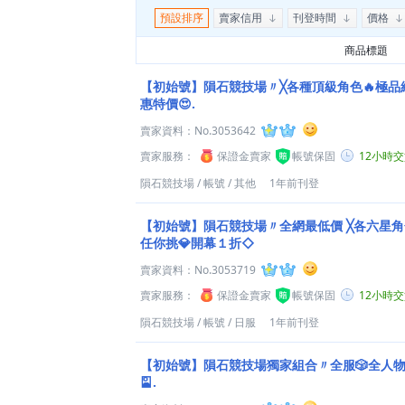
預設排序
賣家信用
刊登時間
價格
商品標題
【初始號】隕石競技場〃╳各種頂級角色🔥極品
惠特價😍.
賣家資料：
No.3053642
賣家服務：
保證金賣家
帳號保固
12小時
隕石競技場
/
帳號
/
其他
1年前刊登
【初始號】隕石競技場〃全網最低價 ╳各六星角
任你挑💎開幕１折◇
賣家資料：
No.3053719
賣家服務：
保證金賣家
帳號保固
12小時
隕石競技場
/
帳號
/
日服
1年前刊登
【初始號】隕石競技場獨家組合〃全服🎲全人物自選
🎴.