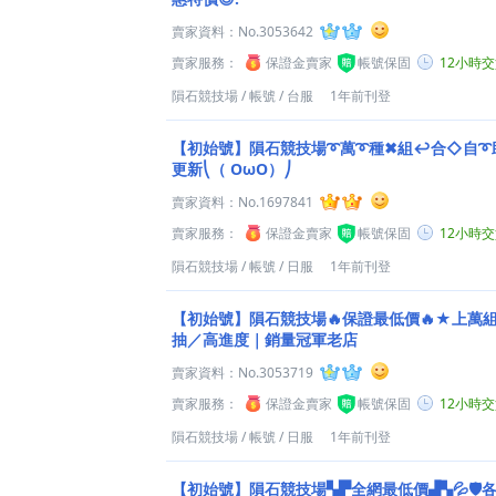
賣家資料：
No.3053642
賣家服務：
保證金賣家
帳號保固
12小時
隕石競技場
/
帳號
/
台服
1年前刊登
【初始號】隕石競技場➰萬➰種✖組↩合◇自➰
更新⎝（ OωO）⎠
賣家資料：
No.1697841
賣家服務：
保證金賣家
帳號保固
12小時
隕石競技場
/
帳號
/
日服
1年前刊登
【初始號】隕石競技場🔥保證最低價🔥★上萬
抽／高進度｜銷量冠軍老店
賣家資料：
No.3053719
賣家服務：
保證金賣家
帳號保固
12小時
隕石競技場
/
帳號
/
日服
1年前刊登
【初始號】隕石競技場▚▛全網最低價▟▚💦🛡️各