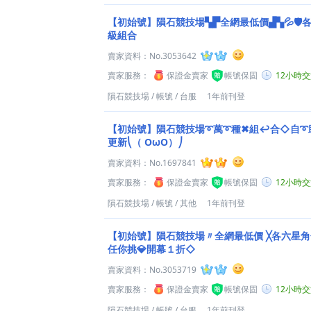
【初始號】隕石競技場▚▛全網最低價▟▚💦🛡️各
級組合
賣家資料：
No.3053642
賣家服務：
保證金賣家
帳號保固
12小時
隕石競技場
/
帳號
/
台服
1年前刊登
【初始號】隕石競技場➰萬➰種✖組↩合◇自➰
更新⎝（ OωO）⎠
賣家資料：
No.1697841
賣家服務：
保證金賣家
帳號保固
12小時
隕石競技場
/
帳號
/
其他
1年前刊登
【初始號】隕石競技場〃全網最低價 ╳各六星角
任你挑💎開幕１折◇
賣家資料：
No.3053719
賣家服務：
保證金賣家
帳號保固
12小時
隕石競技場
/
帳號
/
台服
1年前刊登