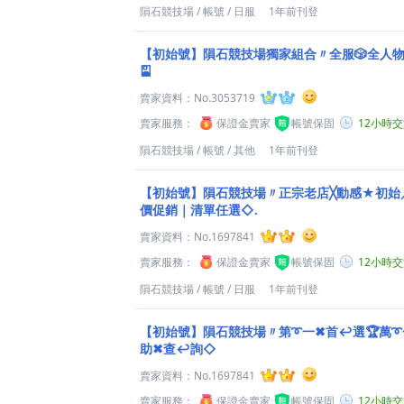
隕石競技場
/
帳號
/
日服
1年前刊登
【初始號】隕石競技場獨家組合〃全服🎲全人物自選
🎴
賣家資料：
No.3053719
賣家服務：
保證金賣家
帳號保固
12小時
隕石競技場
/
帳號
/
其他
1年前刊登
【初始號】隕石競技場〃正宗老店╳動感★初始／
價促銷｜清單任選◇.
賣家資料：
No.1697841
賣家服務：
保證金賣家
帳號保固
12小時
隕石競技場
/
帳號
/
日服
1年前刊登
【初始號】隕石競技場〃第➰一✖首↩選🏆萬➰
助✖查↩詢◇
賣家資料：
No.1697841
賣家服務：
保證金賣家
帳號保固
12小時