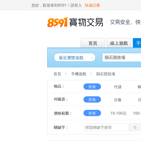
您好，歡迎來到8591！
請登入
快速註冊
首頁
線上遊戲
手
最近瀏覽遊戲
首頁
手機遊戲
隕石競技場
物品：
所有
代儲
伺服器：
所有
台服
價格範圍：
所有
10-100元
100
關鍵字：