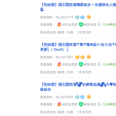
【初始號】隕石競技場獨家組合〃全服🎲全人物自選
🎴.
賣家資料：
No.3053719
賣家服務：
保證金賣家
帳號保固
12小時
隕石競技場
/
帳號
/
日服
1年前刊登
【初始號】隕石競技場➰萬➰種✖組↩合◇自➰
更新⎝（ OωO）⎠.
賣家資料：
No.1697841
賣家服務：
保證金賣家
帳號保固
12小時
隕石競技場
/
帳號
/
其他
1年前刊登
【初始號】隕石競技場▚▛全網最低價▟▚💦🛡️各
級組合
賣家資料：
No.3053642
賣家服務：
保證金賣家
帳號保固
12小時
隕石競技場
/
帳號
/
日服
1年前刊登