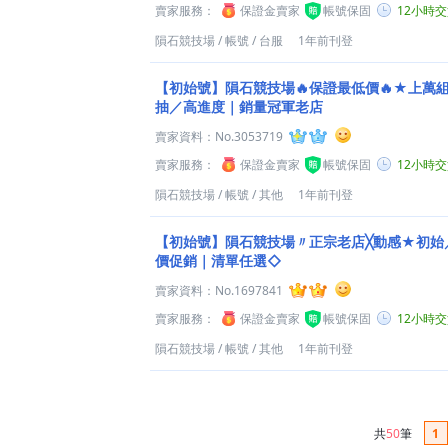
賣家服務：
保證金賣家
帳號保固
12小時
隕石競技場
/
帳號
/
台服
1年前刊登
【初始號】隕石競技場🔥保證最低價🔥★上萬
抽／高進度｜銷量冠軍老店
賣家資料：
No.3053719
賣家服務：
保證金賣家
帳號保固
12小時
隕石競技場
/
帳號
/
其他
1年前刊登
【初始號】隕石競技場〃正宗老店╳動感★初始／
價促銷｜清單任選◇
賣家資料：
No.1697841
賣家服務：
保證金賣家
帳號保固
12小時
隕石競技場
/
帳號
/
其他
1年前刊登
共
50
筆
1