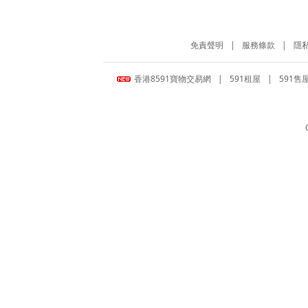
免責聲明
|
服務條款
|
隱
香港8591寶物交易網
|
591租屋
|
591售