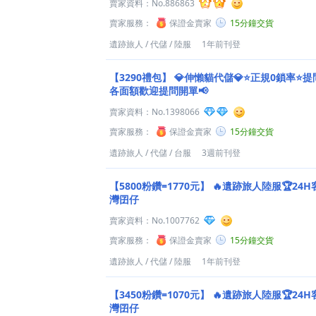
賣家資料：
No.886863
賣家服務：
保證金賣家
15分鐘交貨
遺跡旅人
/
代儲
/
陸服
1年前刊登
【3290禮包】
💎伸懶貓代儲💎⭐正規0鎖率⭐提
各面額歡迎提問開單📢
賣家資料：
No.1398066
賣家服務：
保證金賣家
15分鐘交貨
遺跡旅人
/
代儲
/
台服
3週前刊登
【5800粉鑽=1770元】
🔥遺跡旅人陸服🏆24H
灣囝仔️
賣家資料：
No.1007762
賣家服務：
保證金賣家
15分鐘交貨
遺跡旅人
/
代儲
/
陸服
1年前刊登
【3450粉鑽=1070元】
🔥遺跡旅人陸服🏆24H
灣囝仔️