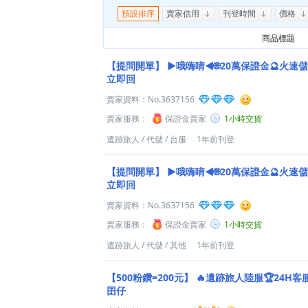
預設排序
賣家信用
刊登時間
價格
商品標題
【提問開單】
►哦嗨唷◄🌐20萬保證金🔮火速儲
立即回
賣家資料：
No.3637156
賣家服務：
保證金賣家
1小時交貨
遺跡旅人
/
代儲
/
台服
1年前刊登
【提問開單】
►哦嗨唷◄🌐20萬保證金🔮火速儲
立即回
賣家資料：
No.3637156
賣家服務：
保證金賣家
1小時交貨
遺跡旅人
/
代儲
/
其他
1年前刊登
【500粉鑽=200元】
🔥遺跡旅人陸服🏆24H客
囝仔️