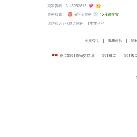
賣家資料：
No.3952813
賣家服務：
保證金賣家
15分鐘交貨
遺跡旅人
/
代儲
/
陸服
1年前刊登
免責聲明
|
服務條款
|
隱
香港8591寶物交易網
|
591租屋
|
591售