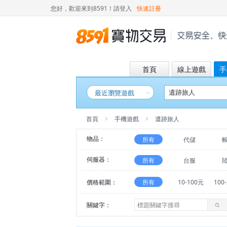
您好，歡迎來到8591！
請登入
快速註冊
首頁
線上遊戲
手
最近瀏覽遊戲
首頁
手機遊戲
遺跡旅人
物品：
所有
代儲
伺服器：
所有
台服
價格範圍：
所有
10-100元
100
關鍵字：