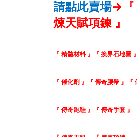
請點此賣場
→
『
煉天賦項鍊 』
『 精髓材料 』
『 換界石地圖 
『 催化劑 』
『 傳奇腰帶 』
『 
『 傳奇跑鞋 』
『 傳奇手套 』