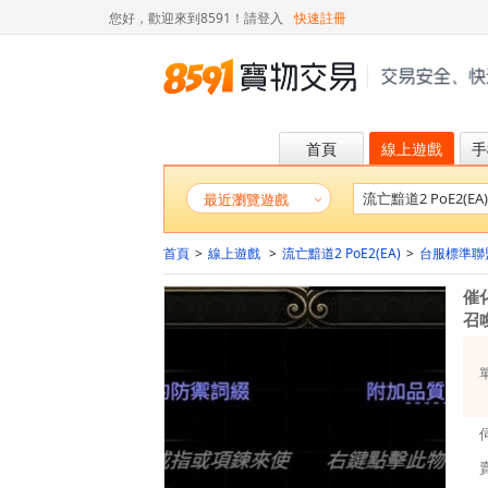
您好，歡迎來到8591！
請登入
快速註冊
首頁
線上遊戲
手
最近瀏覽遊戲
首頁
>
線上遊戲
>
流亡黯道2 PoE2(EA)
>
台服標準聯
催
召