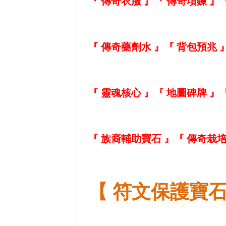
『 傳奇衣服 』
『 傳奇項鍊 』
『 傳奇藥劑水 』
『 背包預兆 
『 靈魂核心 』
『 地圖碑牌 』
『 族裔輔助寶石 』
『 傳奇栽培
【 符文保護寶石