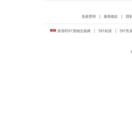
免責聲明
|
服務條款
|
隱
香港8591寶物交易網
|
591租屋
|
591售