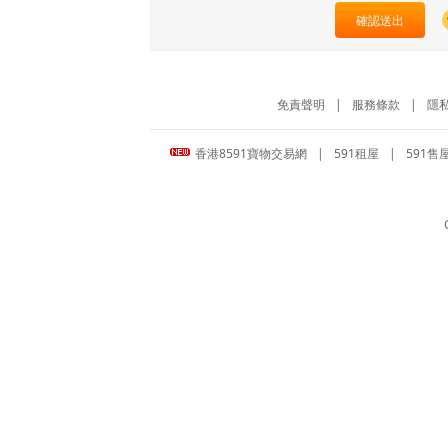
確認送出
免責聲明
|
服務條款
|
隱
香港8591寶物交易網
|
591租屋
|
591售