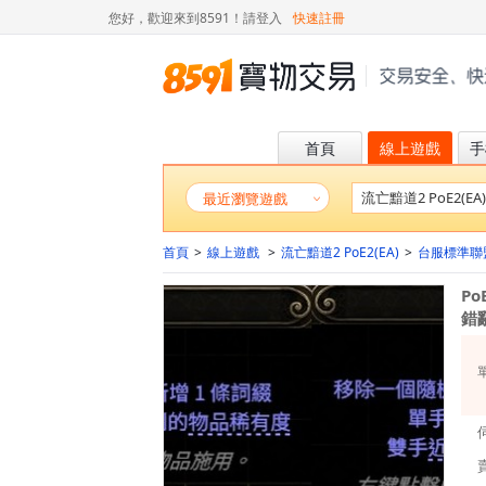
您好，歡迎來到8591！
請登入
快速註冊
首頁
線上遊戲
手
最近瀏覽遊戲
首頁
>
線上遊戲
>
流亡黯道2 PoE2(EA)
>
台服標準聯
P
錯