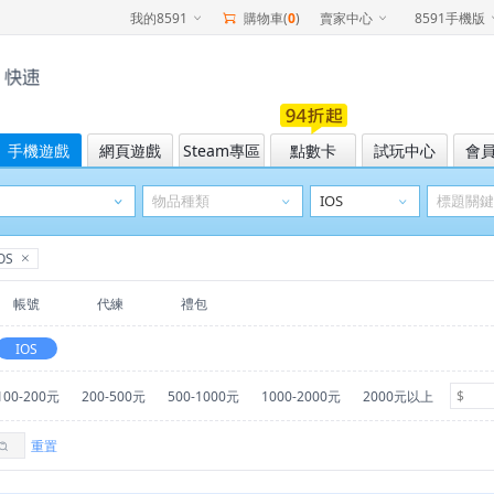
我的8591
購物車(
0
)
賣家中心
8591手機版
手機遊戲
網頁遊戲
Steam專區
點數卡
試玩中心
會
OS
帳號
代練
禮包
IOS
100-200元
200-500元
500-1000元
1000-2000元
2000元以上
重置