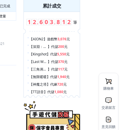
累計成交
已完成
覽量
1
2
6
0
3
8
1
2
,
,
筆
【AION2
】
遊戲幣
3,076
元
321
【深淵：不滅者
】
代儲
200
元
【Kingshot
】
代儲
5,550
元
【Last War:Survival Game
】
代儲
370
元
【三角洲行動
】
代儲
117
元
【無限暖暖
】
代儲
1,940
元
【神魔之塔
】
代練
720
元
購物車
【TT語音
】
代儲
1,080
元
【緋染天空 Heaven Burns Red
】
帳號
390
元
【荒野亂鬥 Brawl Stars
】
代儲
390
元
交易留言
【Roblox
】
代儲
150
元
【和平菁英/和平精英（騰訊）
】
禮包
1,000
元
意見回饋
【Garena 傳說對決
】
代儲
2,450
元