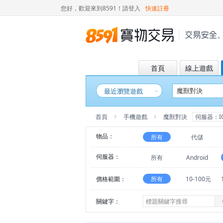
您好，歡迎來到8591！
請登入
快速註冊
首頁
線上遊戲
最近瀏覽遊戲
首頁
手機遊戲
魔獸對決
伺服器：I
物品：
所有
代儲
伺服器：
所有
Android
價格範圍：
所有
10-100元
關鍵字：