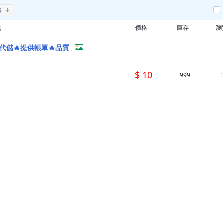
格
題
價格
庫存
瀏
⎠⎠代儲🔥提供帳單🔥品質
$ 10
999