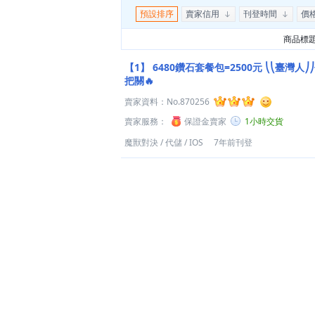
預設排序
賣家信用
刊登時間
價
商品標
【1】
6480鑽石套餐包=2500元 ⎝⎝臺灣人
把關🔥
賣家資料：
No.870256
賣家服務：
保證金賣家
1小時交貨
魔獸對決
/
代儲
/
IOS
7年前刊登