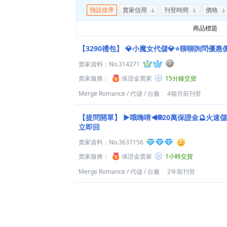
預設排序
賣家信用
刊登時間
價格
商品標題
【3290禮包】
💎小魔女代儲💎⭐聊聊詢問優惠
賣家資料：
No.314271
賣家服務：
保證金賣家
15分鐘交貨
Merge Romance
/
代儲
/
台服
4個月前刊登
【提問開單】
►哦嗨唷◄🌐20萬保證金🔮火速儲
立即回
賣家資料：
No.3637156
賣家服務：
保證金賣家
1小時交貨
Merge Romance
/
代儲
/
台服
2年前刊登