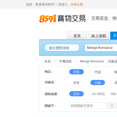
您好，歡迎來到8591！
請登入
快速註冊
首頁
線上遊戲
手
最近瀏覽遊戲
首頁
手機遊戲
Merge Romance
伺服
物品：
所有
代儲
伺服器：
所有
台服
價格範圍：
所有
10-100元
100
關鍵字：