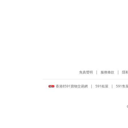
免責聲明
|
服務條款
|
隱
香港8591寶物交易網
|
591租屋
|
591售