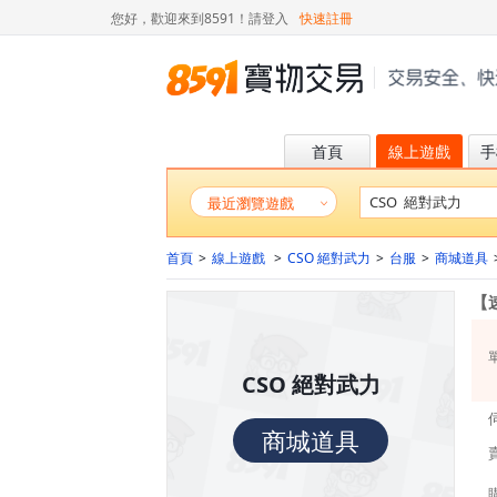
您好，歡迎來到8591！
請登入
快速註冊
首頁
線上遊戲
手
最近瀏覽遊戲
首頁
>
線上遊戲
>
CSO 絕對武力
>
台服
>
商城道具
【
CSO 絕對武力
商城道具