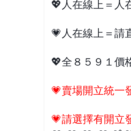
💖人在線上＝
💗人在線上＝
💖全８５９１
💗賣場開立統一
💗請選擇有開立