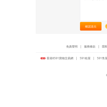
確認送出
免責聲明
|
服務條款
|
隱
香港8591寶物交易網
|
591租屋
|
591售