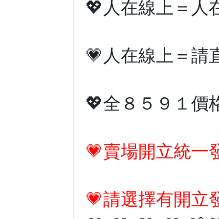
💖人在線上＝
💗人在線上＝
💖全８５９１
💗賣場開立統一
💗請選擇有開立