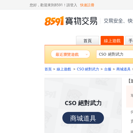
您好，歡迎來到8591！
請登入
快速註冊
首頁
線上遊戲
手
最近瀏覽遊戲
首頁
>
線上遊戲
>
CSO 絕對武力
>
台服
>
商城道具
【
CSO 絕對武力
商城道具