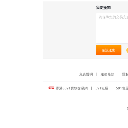
我要提問
確認送出
免責聲明
|
服務條款
|
隱
香港8591寶物交易網
|
591租屋
|
591售