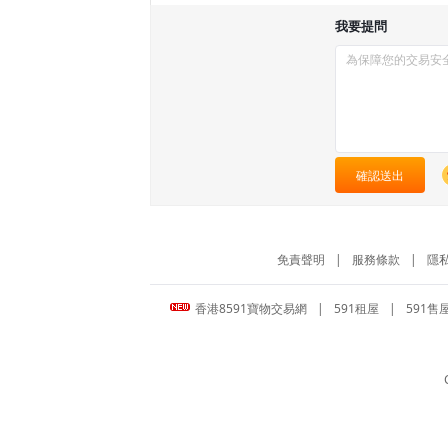
我要提問
確認送出
免責聲明
|
服務條款
|
隱
香港8591寶物交易網
|
591租屋
|
591售