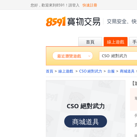
您好，歡迎來到8591！
請登入
快速註冊
首頁
線上遊戲
手
最近瀏覽遊戲
首頁
>
線上遊戲
>
CSO 絕對武力
>
台服
>
商城道具
【
CSO 絕對武力
商城道具