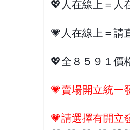
💖人在線上＝
💗人在線上＝
💖全８５９１
💗賣場開立統一
💗請選擇有開立